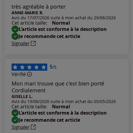
Les plus anciens
très agréable à porter
ANNE-MARIE R.
Avis du 17/07/2026 suite à mon achat du 29/06/2026
Notes les plus élevées
Cet article taille:
Normal
L’article est conforme à la description
Notes les plus basses
Je recommande cet article
Signaler
5
/5
Vérifié
Mon mari trouve que c'est bien porté
Cordialement
GISELLE L.
Avis du 19/06/2026 suite à mon achat du 05/05/2026
Cet article taille:
Normal
L’article est conforme à la description
Je recommande cet article
Signaler