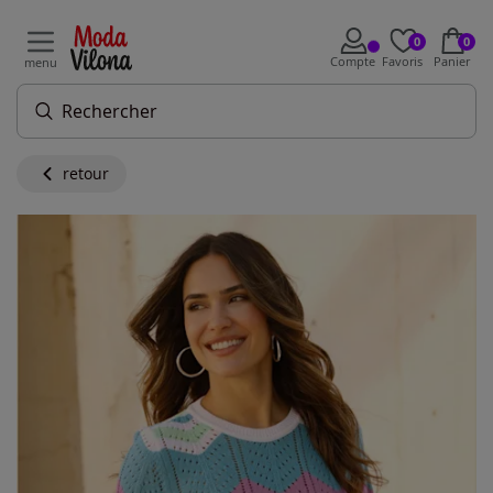
0
0
Compte
Favoris
Panier
menu
retour