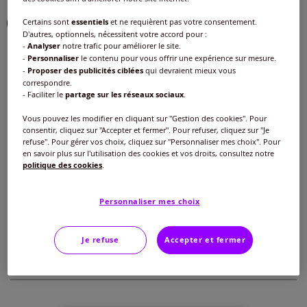
Certains sont
essentiels
et ne requièrent pas votre consentement.
D'autres, optionnels, nécessitent votre accord pour :
-
Analyser
notre trafic pour améliorer le site.
Taille :
-
Personnaliser
le contenu pour vous offrir une expérience sur mesure.
-
Proposer des publicités ciblées
qui devraient mieux vous
Veuillez sélectionner une taille
correspondre.
- Faciliter le
partage sur les réseaux sociaux
.
Guide des tailles
40 -
En stock
Vous pouvez les modifier en cliquant sur "Gestion des cookies". Pour
30
€
consentir, cliquez sur "Accepter et fermer". Pour refuser, cliquez sur "Je
refuse". Pour gérer vos choix, cliquez sur "Personnaliser mes choix". Pour
42 -
En stock
en savoir plus sur l'utilisation des cookies et vos droits, consultez notre
politique des cookies
.
Ajouter au panier
44 -
En stock
Personnaliser mes choix
Caractéristiques
46 -
En stock
Je refuse
Accepter et fermer
Description
48 -
En stock
50 -
En stock