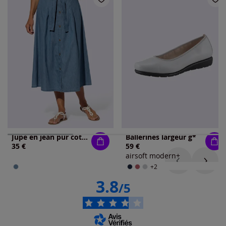
Jupe en jean pur coton
Ballerines largeur g*
35 €
59 €
airsoft modern+
+2
3.8
/5