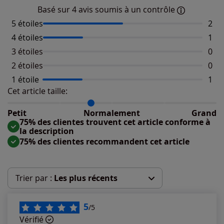
Basé sur 4 avis soumis à un contrôle
5 étoiles
Nomb
2
4 étoiles
Nomb
1
3 étoiles
Aucu
0
2 étoiles
Aucu
0
1 étoile
Nomb
1
Cet article taille:
Répartition du taillant selon les avis clients
Taille normalement : 75%
Taille petit : 25%
Petit
Normalement
Grand
Taille grand : 0%
75% des clientes trouvent cet article conforme à
la description
75% des clientes recommandent cet article
Trier par :
Les plus récents
Les plus récents
5
/5
Vérifié