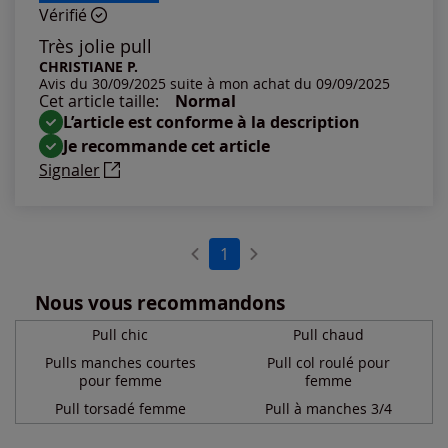
Vérifié
Les plus anciens
Très jolie pull
CHRISTIANE P.
Avis du 30/09/2025 suite à mon achat du 09/09/2025
Notes les plus élevées
Cet article taille:
Normal
L’article est conforme à la description
Notes les plus basses
Je recommande cet article
Signaler
1
Nous vous recommandons
Pull chic
Pull chaud
Pulls manches courtes
Pull col roulé pour
pour femme
femme
Pull torsadé femme
Pull à manches 3/4