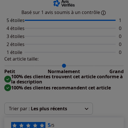
Basé sur 1 avis soumis à un contrôle
5 étoiles
Nomb
1
4 étoiles
Aucu
0
3 étoiles
Aucu
0
2 étoiles
Aucu
0
1 étoile
Aucu
0
Cet article taille:
Répartition du taillant selon les avis clients
Taille normalement : 100%
Taille petit : 0%
Petit
Normalement
Grand
Taille grand : 0%
100% des clientes trouvent cet article conforme à
la description
100% des clientes recommandent cet article
Trier par :
Les plus récents
Les plus récents
5
/5