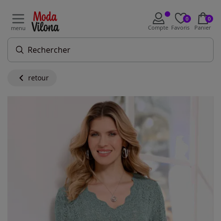
0
0
Compte
Favoris
Panier
menu
retour