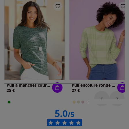
Pull à manches courtes fil chiné doux
Pull encolure ronde superbe tricot jacquard
25 €
27 €
+1
5.0
/5