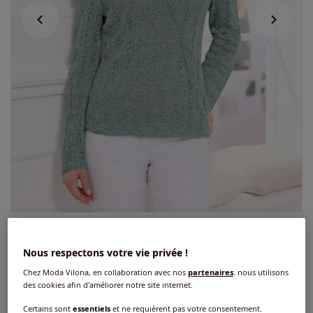
Exclu web
Nous respectons votre vie privée !
Pull ajouré effet cache-cœur
Chez Moda Vilona, en collaboration avec nos
partenaires
, nous utilisons
5
/
5
-
1
avis
Réf : 261.845.005
des cookies afin d'améliorer notre site internet.
Certains sont
essentiels
et ne requièrent pas votre consentement.