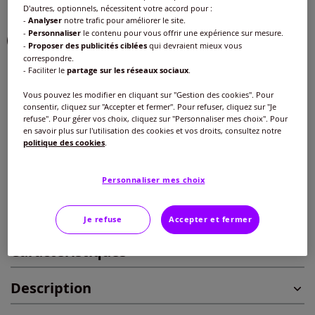
D'autres, optionnels, nécessitent votre accord pour :
Couleur :
jade chiné
-
Analyser
notre trafic pour améliorer le site.
-
Personnaliser
le contenu pour vous offrir une expérience sur mesure.
-
Proposer des publicités ciblées
qui devraient mieux vous
correspondre.
- Faciliter le
partage sur les réseaux sociaux
.
Taille :
Vous pouvez les modifier en cliquant sur "Gestion des cookies". Pour
Veuillez sélectionner une taille
consentir, cliquez sur "Accepter et fermer". Pour refuser, cliquez sur "Je
refuse". Pour gérer vos choix, cliquez sur "Personnaliser mes choix". Pour
Guide des tailles
en savoir plus sur l'utilisation des cookies et vos droits, consultez notre
40 -
En stock
politique des cookies
.
33
€
42 -
En stock
Personnaliser mes choix
Ajouter au panier
44 -
En stock
Je refuse
Accepter et fermer
Caractéristiques
46 -
En stock
Description
48 -
En stock