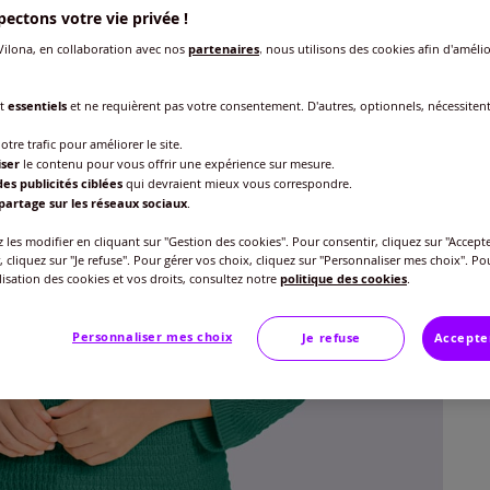
ectons votre vie privée !
ilona, en collaboration avec nos
partenaires
, nous utilisons des cookies afin d'amélio
Taille
nt
essentiels
et ne requièrent pas votre consentement. D'autres, optionnels, nécessiten
Veu
otre trafic pour améliorer le site.
iser
le contenu pour vous offrir une expérience sur mesure.
es publicités ciblées
qui devraient mieux vous correspondre.
Gu
40 
partage sur les réseaux sociaux
.
25
les modifier en cliquant sur "Gestion des cookies". Pour consentir, cliquez sur "Accepte
42 
, cliquez sur "Je refuse". Pour gérer vos choix, cliquez sur "Personnaliser mes choix". Po
ilisation des cookies et vos droits, consultez notre
politique des cookies
.
44 
Personnaliser mes choix
Je refuse
Accepte
46 
48 