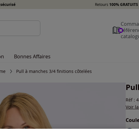
sécurisé
Retours
100% GRATUITS 
Comman
référen
catalog
on
Bonnes Affaires
mme
Pull à manches 3/4 finitions côtelées
Pul
Réf : 
Voir l
Coule
Choisi