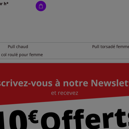
ur h*
Pull chaud
Pull torsadé femm
l col roulé pour femme