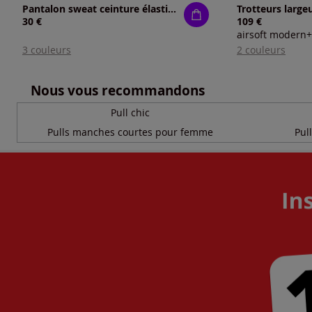
Pantalon sweat ceinture élastique, coulisse et lien à nouer
Trotteurs large
30 €
109 €
airsoft modern+
3 couleurs
2 couleurs
Nous vous recommandons
Pull chic
Pulls manches courtes pour femme
Pul