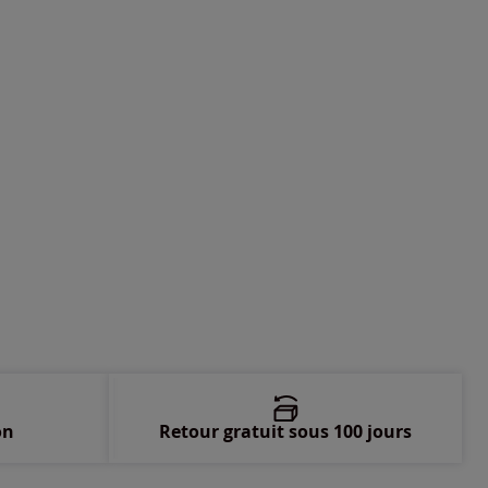
-
En stock
-
En stock
-
En stock
-
En stock
-
En stock
on
Retour gratuit sous 100 jours