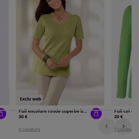
Exclu web
Pull encolure ronde superbe bouclé
Pull col rou
30 €
20 €
6 couleurs
7 couleurs