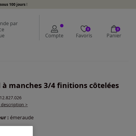
sous 100 jours
!
de par
ce
0
0
ue
Compte
Favoris
Panier
l à manches 3/4 finitions côtelées
412.827.026
a description >
ur :
émeraude
r une couleur :