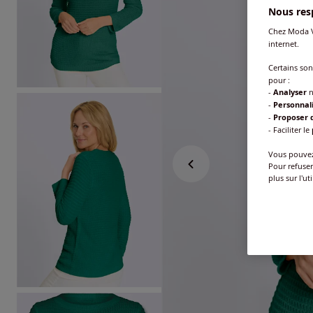
Nous resp
Chez Moda V
internet.
Certains so
pour :
-
Analyser
n
-
Personnal
-
Proposer d
- Faciliter le
Vous pouvez 
Pour refuser
plus sur l'ut