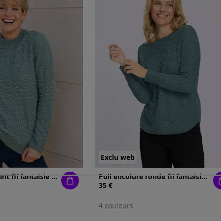
Exclu web
Pull à col montant fil fantaisie doux
Pull encolure ronde fil fantaisie doux
35 €
4 couleurs