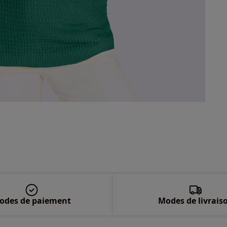
50 
52 
54 
56 
58 
odes de paiement
Modes de livrais