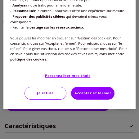
-
Analyser
notre trafic pour améliorer le site.
Choisir une couleur :
-
Personnaliser
le contenu pour vous offrir une expérience sur mesure.
-
Proposer des publicités ciblées
qui devraient mieux vous
correspondre.
- Faciliter le
partage sur les réseaux sociaux
.
Vous pouvez les modifier en cliquant sur "Gestion des cookies". Pour
consentir, cliquez sur "Accepter et fermer". Pour refuser, cliquez sur "Je
Taille :
refuse". Pour gérer vos choix, cliquez sur "Personnaliser mes choix". Pour
en savoir plus sur l'utilisation des cookies et vos droits, consultez notre
40 -
En stock
politique des cookies
.
Guide des tailles
40 -
En stock
Personnaliser mes choix
33
€
42 -
épuisé
Je refuse
Accepter et fermer
Ajouter au panier
44 -
épuisé
Caractéristiques
46 -
épuisé