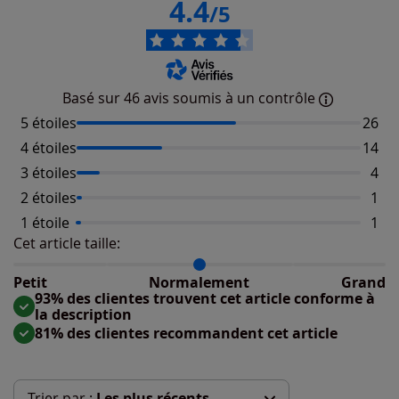
4.4
/5
Basé sur 46 avis soumis à un contrôle
5 étoiles
Nombr
26
4 étoiles
Nombr
14
3 étoiles
Nomb
4
2 étoiles
Nomb
1
1 étoile
Nomb
1
Cet article taille:
Répartition du taillant selon les avis clients
Taille normalement : 88%
Taille petit : 6%
Petit
Normalement
Grand
Taille grand : 6%
93% des clientes trouvent cet article conforme à
la description
81% des clientes recommandent cet article
Trier par :
Les plus récents