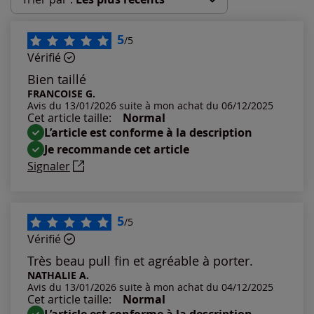
Les plus récents
5
/5
Vérifié
Les plus anciens
Bien taillé
FRANCOISE G.
Avis du 13/01/2026 suite à mon achat du 06/12/2025
Notes les plus élevées
Cet article taille:
Normal
L’article est conforme à la description
Notes les plus basses
Je recommande cet article
Signaler
5
/5
Vérifié
Très beau pull fin et agréable à porter.
NATHALIE A.
Avis du 13/01/2026 suite à mon achat du 04/12/2025
Cet article taille:
Normal
L’article est conforme à la description