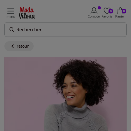
0
0
Compte
Favoris
Panier
menu
retour