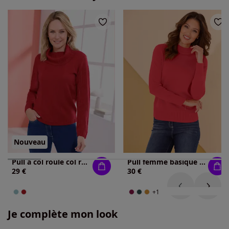
Nouveau
Pull à col roulé col roulé flatteur
Pull femme basique col montant manches longues
29 €
30 €
+1
Je complète mon look