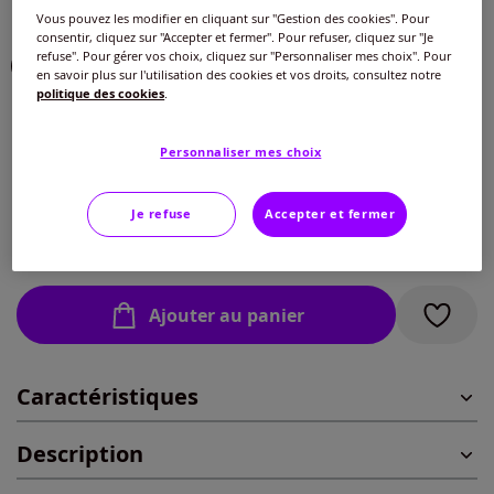
Vous pouvez les modifier en cliquant sur "Gestion des cookies". Pour
Couleur :
rouge-écru chiné
consentir, cliquez sur "Accepter et fermer". Pour refuser, cliquez sur "Je
refuse". Pour gérer vos choix, cliquez sur "Personnaliser mes choix". Pour
en savoir plus sur l'utilisation des cookies et vos droits, consultez notre
politique des cookies
.
Taille :
Personnaliser mes choix
Veuillez sélectionner une taille
Guide des tailles
40 -
En stock
Je refuse
Accepter et fermer
29
€
42 -
En stock
Ajouter au panier
44 -
En stock
Caractéristiques
46 -
En stock
Description
48 -
En stock