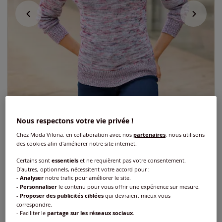
Nous respectons votre vie privée !
Chez Moda Vilona, en collaboration avec nos
partenaires
, nous utilisons
des cookies afin d'améliorer notre site internet.
Certains sont
essentiels
et ne requièrent pas votre consentement.
Pull à col montant avec empiècement
D'autres, optionnels, nécessitent votre accord pour :
-
Analyser
notre trafic pour améliorer le site.
côtelé décoratif à l'encolure
-
Personnaliser
le contenu pour vous offrir une expérience sur mesure.
-
Proposer des publicités ciblées
qui devraient mieux vous
Réf : 312.174.016
correspondre.
- Faciliter le
partage sur les réseaux sociaux
.