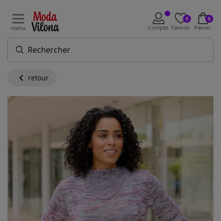
0
0
Compte
Favoris
Panier
menu
retour