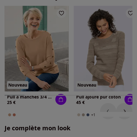
Nouveau
Nouveau
Pull à manches 3/4 boutons élégants aux épaules et aux manches
Pull ajouré pur coton
25 €
45 €
+1
Je complète mon look