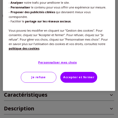
-
Analyser
notre trafic pour améliorer le site.
Couleur :
chamois-bleu jean à motifs
-
Personnaliser
le contenu pour vous offrir une expérience sur mesure.
-
Proposer des publicités ciblées
qui devraient mieux vous
correspondre.
- Faciliter le
partage sur les réseaux sociaux
.
Taille :
Vous pouvez les modifier en cliquant sur "Gestion des cookies". Pour
consentir, cliquez sur "Accepter et fermer". Pour refuser, cliquez sur "Je
Veuillez sélectionner une taille
refuse". Pour gérer vos choix, cliquez sur "Personnaliser mes choix". Pour
en savoir plus sur l'utilisation des cookies et vos droits, consultez notre
Guide des tailles
politique des cookies
.
40 -
En stock
30
€
Personnaliser mes choix
42 -
En stock
Ajouter au panier
Je refuse
Accepter et fermer
44 -
En stock
Caractéristiques
46 -
En stock
Description
48 -
En stock