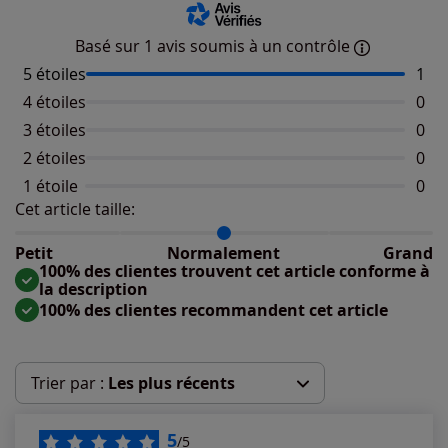
Basé sur 1 avis soumis à un contrôle
5 étoiles
Nomb
1
4 étoiles
Aucu
0
3 étoiles
Aucu
0
2 étoiles
Aucu
0
1 étoile
Aucu
0
Cet article taille:
Répartition du taillant selon les avis clients
Taille normalement : 100%
Taille petit : 0%
Petit
Normalement
Grand
Taille grand : 0%
100% des clientes trouvent cet article conforme à
la description
100% des clientes recommandent cet article
Trier par :
Les plus récents
Les plus récents
5
/5