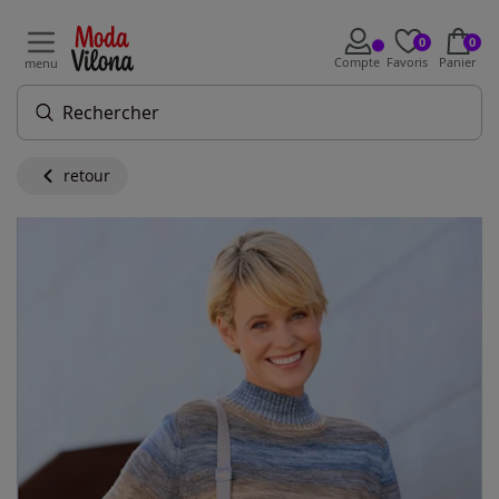
0
0
Compte
Favoris
Panier
menu
retour