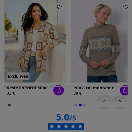
Exclu web
Veste en tricot superbe tricot jacquard
Pull à col montant col montant chaud
33 €
30 €
5.0
/5