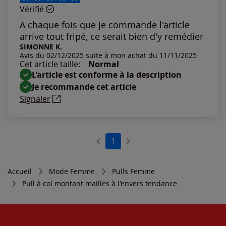
Vérifié
Les plus anciens
A chaque fois que je commande l'article
arrive tout fripé, ce serait bien d'y remédier
Notes les plus élevées
SIMONNE K.
Avis du 02/12/2025 suite à mon achat du 11/11/2025
Cet article taille:
Normal
Notes les plus basses
L’article est conforme à la description
Je recommande cet article
Signaler
1
Accueil
Mode Femme
Pulls Femme
Pull à col montant mailles à l'envers tendance