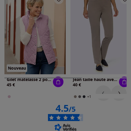
Nouveau
Gilet matelassé 2 poches latérales
Jean taille haute avec coutures contrastantes
45 €
40 €
+1
4.5
/5