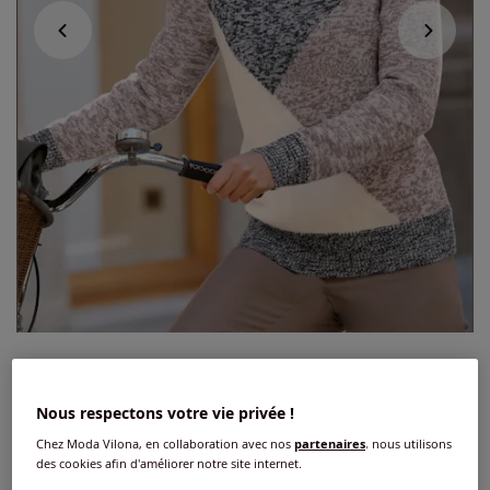
Pull à col montant tricot chiné
Nous respectons votre vie privée !
4.5
/
5
-
15
avis
Réf : 810.557.021
Chez Moda Vilona, en collaboration avec nos
partenaires
, nous utilisons
des cookies afin d'améliorer notre site internet.
Couleur :
taupe-noir chiné