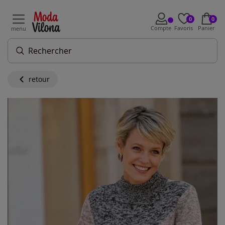
0
0
Compte
Favoris
Panier
menu
retour