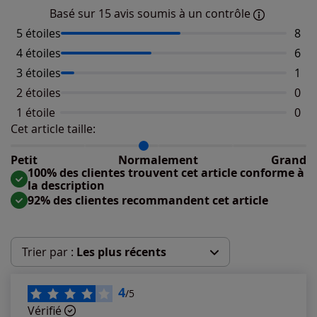
Basé sur 15 avis soumis à un contrôle
5 étoiles
Nomb
8
4 étoiles
Nomb
6
3 étoiles
Nomb
1
2 étoiles
Aucu
0
1 étoile
Aucu
0
Cet article taille:
Répartition du taillant selon les avis clients
Taille normalement : 92%
Taille petit : 8%
Petit
Normalement
Grand
Taille grand : 0%
100% des clientes trouvent cet article conforme à
la description
92% des clientes recommandent cet article
Trier par :
Les plus récents
Les plus récents
4
/5
Vérifié