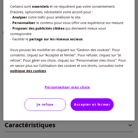
Certains sont
essentiels
et ne requièrent pas votre consentement.
Choisir une couleur :
D'autres, optionnels, nécessitent votre accord pour :
-
Analyser
notre trafic pour améliorer le site.
-
Personnaliser
le contenu pour vous offrir une expérience sur mesure.
-
Proposer des publicités ciblées
qui devraient mieux vous
correspondre.
- Faciliter le
partage sur les réseaux sociaux
.
Taille :
Vous pouvez les modifier en cliquant sur "Gestion des cookies". Pour
consentir, cliquez sur "Accepter et fermer". Pour refuser, cliquez sur "Je
Veuillez sélectionner une taille
refuse". Pour gérer vos choix, cliquez sur "Personnaliser mes choix". Pour
en savoir plus sur l'utilisation des cookies et vos droits, consultez notre
Guide des tailles
politique des cookies
.
40 -
En stock
33
€
Personnaliser mes choix
42 -
En stock
Ajouter au panier
Je refuse
Accepter et fermer
44 -
En stock
Caractéristiques
46 -
En stock