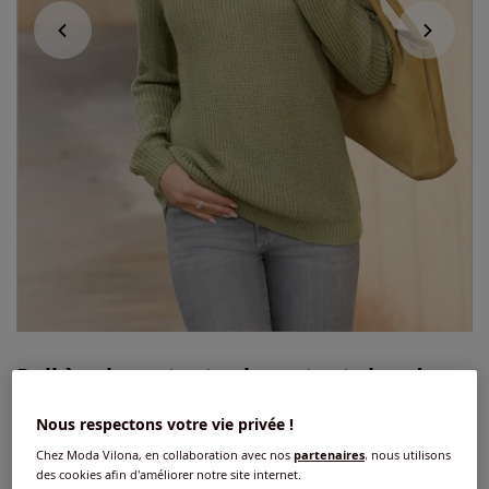
Pull à col montant col montant chaud
4.6
/
5
-
14
avis
Réf : 809.730.053
Nous respectons votre vie privée !
Chez Moda Vilona, en collaboration avec nos
partenaires
, nous utilisons
des cookies afin d'améliorer notre site internet.
Couleur :
vert roseau