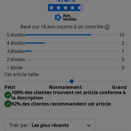
Basé sur 14 avis soumis à un contrôle
5 étoiles
Nombr
10
4 étoiles
Nomb
3
3 étoiles
Nomb
1
2 étoiles
Aucu
0
1 étoile
Aucu
0
Cet article taille:
Répartition du taillant selon les avis clients
Taille normalement : 86%
Taille petit : 0%
Petit
Normalement
Grand
Taille grand : 14%
100% des clientes trouvent cet article conforme à
la description
92% des clientes recommandent cet article
Trier par :
Les plus récents