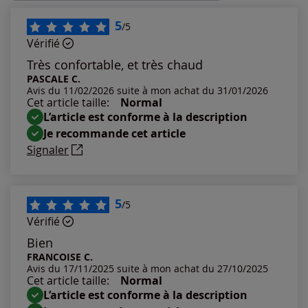
Les plus récents
5
/5
Vérifié
Les plus anciens
Très confortable, et très chaud
PASCALE C.
Avis du 11/02/2026 suite à mon achat du 31/01/2026
Notes les plus élevées
Cet article taille:
Normal
L’article est conforme à la description
Notes les plus basses
Je recommande cet article
Signaler
5
/5
Vérifié
Bien
FRANCOISE C.
Avis du 17/11/2025 suite à mon achat du 27/10/2025
Cet article taille:
Normal
L’article est conforme à la description