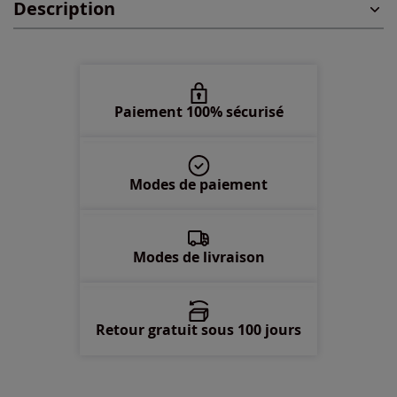
Description
48 -
En stock
50 -
En stock
52 -
En stock
Paiement 100% sécurisé
54 -
En stock
Modes de paiement
56 -
Disponible dans 4 semaines
58 -
Disponible dans 4 semaines
Modes de livraison
Retour gratuit sous 100 jours