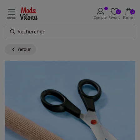
0
0
Compte
Favoris
Panier
menu
retour