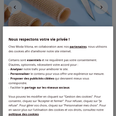
Nous respectons votre vie privée !
Chez Moda Vilona, en collaboration avec nos
partenaires
, nous utilisons
des cookies afin d'améliorer notre site internet.
Certains sont
essentiels
et ne requièrent pas votre consentement.
D'autres, optionnels, nécessitent votre accord pour :
-
Analyser
notre trafic pour améliorer le site.
-
Personnaliser
le contenu pour vous offrir une expérience sur mesure.
-
Proposer des publicités ciblées
qui devraient mieux vous
correspondre.
- Faciliter le
partage sur les réseaux sociaux
.
Protection douce des orteils découpable
Vous pouvez les modifier en cliquant sur "Gestion des cookies". Pour
Réf : 407.341.150
consentir, cliquez sur "Accepter et fermer". Pour refuser, cliquez sur "Je
refuse". Pour gérer vos choix, cliquez sur "Personnaliser mes choix". Pour
en savoir plus sur l'utilisation des cookies et vos droits, consultez notre
politique des cookies
.
Couleur :
beige