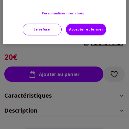
Personnaliser mes choix
Taille :
Je refuse
Accepter et fermer
Taille unique - Le lot (2 pièces)
Guide des tailles
20
€
Ajouter au panier
Caractéristiques
Description