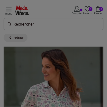
0
0
Compte
Favoris
Panier
menu
retour