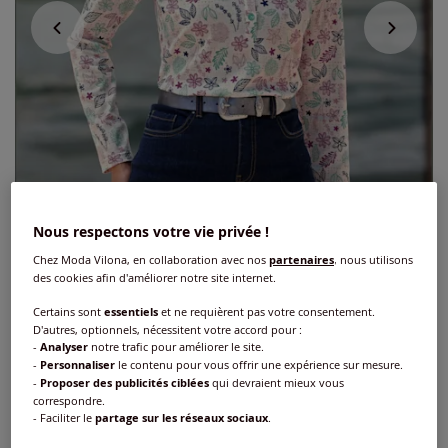
Nous respectons votre vie privée !
Chez Moda Vilona, en collaboration avec nos
partenaires
, nous utilisons
des cookies afin d'améliorer notre site internet.
Certains sont
essentiels
et ne requièrent pas votre consentement.
D'autres, optionnels, nécessitent votre accord pour :
Polo 95% coton
-
Analyser
notre trafic pour améliorer le site.
-
Personnaliser
le contenu pour vous offrir une expérience sur mesure.
Réf : 298.856.022
-
Proposer des publicités ciblées
qui devraient mieux vous
correspondre.
- Faciliter le
partage sur les réseaux sociaux
.
Couleur :
écru-mauve imprimé