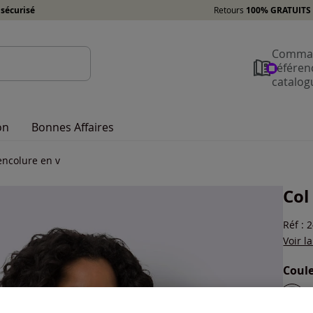
sécurisé
Retours
100% GRATUITS 
Comman
référen
catalog
on
Bonnes Affaires
encolure en v
Col
Réf : 
Voir l
Coule