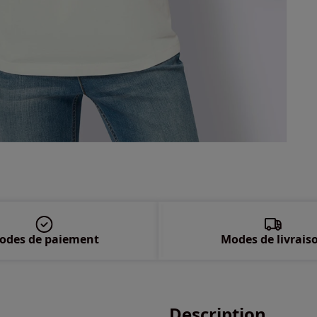
54 
56 
58 
odes de paiement
Modes de livrais
Description