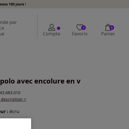
sous 100 jours
!
de par
ce
0
0
ue
Compte
Favoris
Panier
 polo avec encolure en v
243.683.010
a description >
ur :
écru