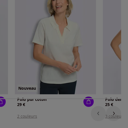
Nouveau
Polo pur coton
Polo dentel
29 €
25 €
2 couleurs
3 couleurs