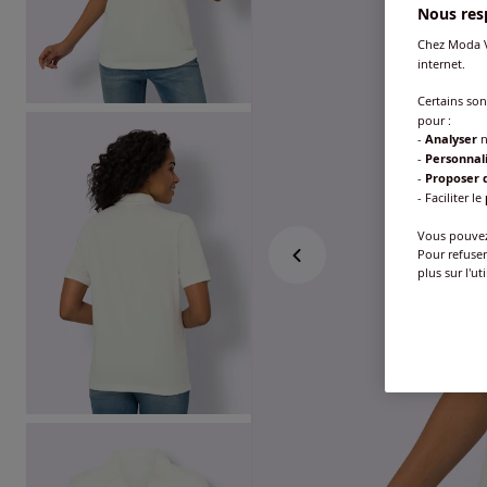
Nous resp
Chez Moda V
internet.
Certains so
pour :
-
Analyser
n
-
Personnal
-
Proposer d
- Faciliter le
Vous pouvez 
Pour refuser
plus sur l'ut