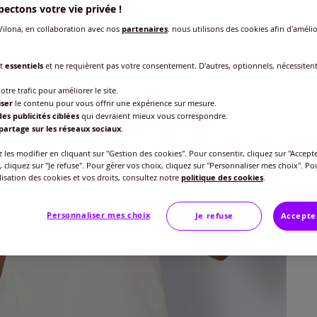
ectons votre vie privée !
Taille
ilona, en collaboration avec nos
partenaires
, nous utilisons des cookies afin d'amélio
Veu
nt
essentiels
et ne requièrent pas votre consentement. D'autres, optionnels, nécessiten
Gu
40 
otre trafic pour améliorer le site.
23
iser
le contenu pour vous offrir une expérience sur mesure.
42 
es publicités ciblées
qui devraient mieux vous correspondre.
partage sur les réseaux sociaux
.
44 
les modifier en cliquant sur "Gestion des cookies". Pour consentir, cliquez sur "Accepte
, cliquez sur "Je refuse". Pour gérer vos choix, cliquez sur "Personnaliser mes choix". Po
ilisation des cookies et vos droits, consultez notre
politique des cookies
.
46 
Personnaliser mes choix
Je refuse
Accepte
48 
50 
52 