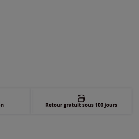
-
En stock
-
épuisé
-
épuisé
on
Retour gratuit sous 100 jours