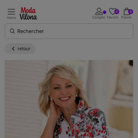
0
0
Compte
Favoris
Panier
menu
retour