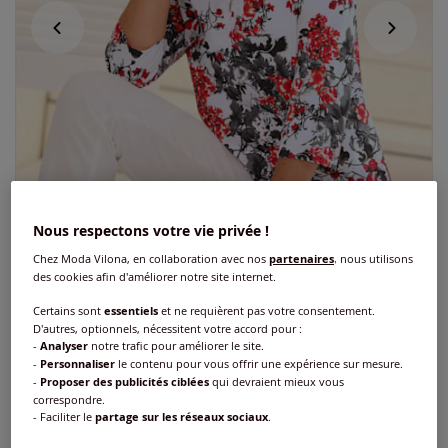
Nous respectons votre vie privée !
Chez Moda Vilona, en collaboration avec nos
partenaires
, nous utilisons
des cookies afin d'améliorer notre site internet.
Certains sont
essentiels
et ne requièrent pas votre consentement.
Nouveau
D'autres, optionnels, nécessitent votre accord pour :
-
Analyser
notre trafic pour améliorer le site.
Polo petites pierres brillantes fantaisie
-
Personnaliser
le contenu pour vous offrir une expérience sur mesure.
-
Proposer des publicités ciblées
qui devraient mieux vous
correspondre.
Réf : 684.012.076
- Faciliter le
partage sur les réseaux sociaux
.