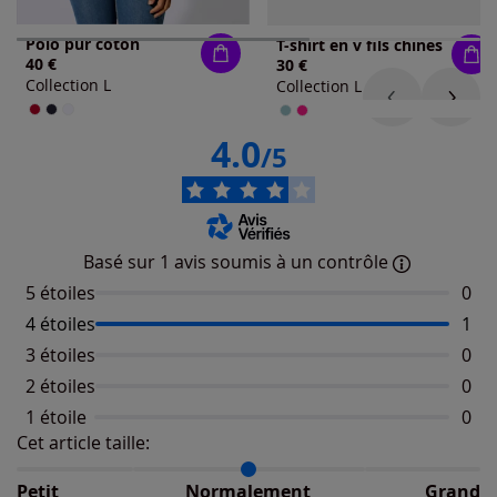
Polo pur coton
T-shirt en v fils chinés
40 €
30 €
Collection L
Collection L
4.0
/5
Basé sur 1 avis soumis à un contrôle
5 étoiles
Aucu
0
4 étoiles
Nomb
1
3 étoiles
Aucu
0
2 étoiles
Aucu
0
1 étoile
Aucu
0
Cet article taille:
Répartition du taillant selon les avis clients
Taille normalement : 100%
Taille petit : 0%
Petit
Normalement
Grand