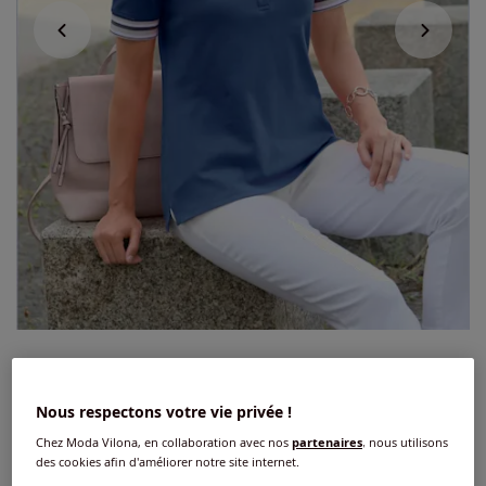
Polo qualité coton doux sur la peau
Nous respectons votre vie privée !
4
/
5
-
1
avis
Réf : 166.986.012
Chez Moda Vilona, en collaboration avec nos
partenaires
, nous utilisons
des cookies afin d'améliorer notre site internet.
Couleur :
bleu jean