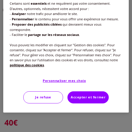
Certains sont
essentiels
et ne requièrent pas votre consentement.
Choisir une couleur :
D'autres, optionnels, nécessitent votre accord pour :
-
Analyser
notre trafic pour améliorer le site.
-
Personnaliser
le contenu pour vous offrir une expérience sur mesure.
-
Proposer des publicités ciblées
qui devraient mieux vous
correspondre.
- Faciliter le
partage sur les réseaux sociaux
.
Vous pouvez les modifier en cliquant sur "Gestion des cookies". Pour
consentir, cliquez sur "Accepter et fermer". Pour refuser, cliquez sur "Je
refuse". Pour gérer vos choix, cliquez sur "Personnaliser mes choix". Pour
en savoir plus sur l'utilisation des cookies et vos droits, consultez notre
politique des cookies
.
Personnaliser mes choix
Taille :
Je refuse
Accepter et fermer
Veuillez sélectionner une taille
Guide des tailles
38 -
En stock
40
€
40 -
En stock