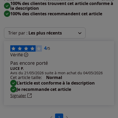
Taille grand : 0%
100% des clientes trouvent cet article conforme à
la description
100% des clientes recommandent cet article
Trier par :
Les plus récents
Les plus récents
4
/5
Vérifié
Les plus anciens
Pas encore porté
LUCE P.
Avis du 21/05/2026 suite à mon achat du 04/05/2026
Notes les plus élevées
Cet article taille:
Normal
L’article est conforme à la description
Notes les plus basses
Je recommande cet article
Signaler
1