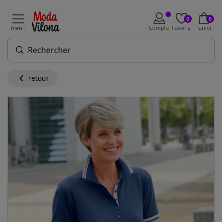
0
0
Compte
Favoris
Panier
menu
retour