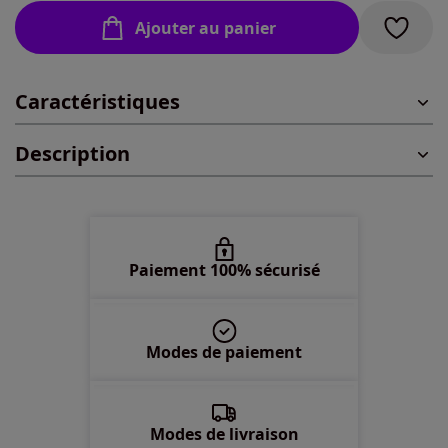
Ajouter au panier
42 -
En stock
Caractéristiques
44 -
En stock
Description
46 -
En stock
48 -
En stock
50 -
Disponible dans 3 semaines
Paiement 100% sécurisé
52 -
En stock
Modes de paiement
54 -
Disponible dans 3 semaines
56 -
Disponible dans 3 semaines
Modes de livraison