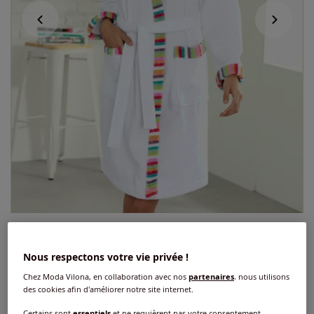
Peignoir finitions très contrastées
Nous respectons votre vie privée !
3.8
/
5
-
4
avis
Réf : 743.252.025
Chez Moda Vilona, en collaboration avec nos
partenaires
, nous utilisons
des cookies afin d'améliorer notre site internet.
Couleur :
blanc
Certains sont
essentiels
et ne requièrent pas votre consentement.