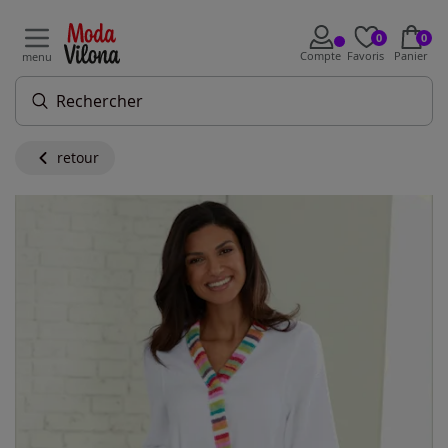
0
0
Compte
Favoris
Panier
menu
retour