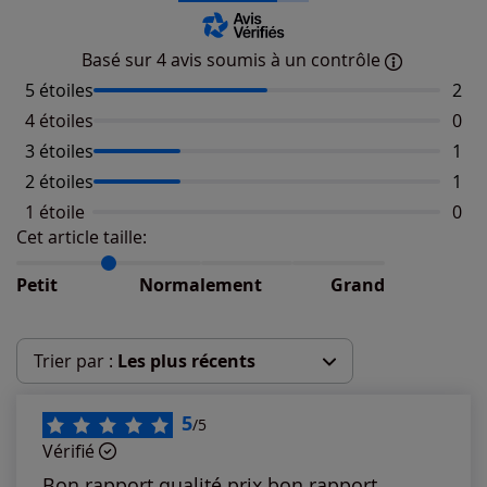
Basé sur 4 avis soumis à un contrôle
5 étoiles
Nomb
2
4 étoiles
Aucu
0
3 étoiles
Nomb
1
2 étoiles
Nomb
1
1 étoile
Aucu
0
Cet article taille:
Répartition du taillant selon les avis clients
Taille normalement : 50%
Taille petit : 50%
Petit
Normalement
Grand
Taille grand : 0%
Trier par :
Les plus récents
Les plus récents
5
/5
Vérifié
Les plus anciens
Bon rapport qualité prix bon rapport