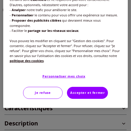
D'autres, optionnels, nécessitent votre accord pour :
Choisir une couleur :
-
Analyser
notre trafic pour améliorer le site.
-
Personnaliser
le contenu pour vous offrir une expérience sur mesure.
-
Proposer des publicités ciblées
qui devraient mieux vous
correspondre.
- Faciliter le
partage sur les réseaux sociaux
.
Taille :
Vous pouvez les modifier en cliquant sur "Gestion des cookies". Pour
Veuillez sélectionner une taille
consentir, cliquez sur "Accepter et fermer". Pour refuser, cliquez sur "Je
refuse". Pour gérer vos choix, cliquez sur "Personnaliser mes choix". Pour
Guide des tailles
en savoir plus sur l'utilisation des cookies et vos droits, consultez notre
38/40 -
En stock
politique des cookies
.
37
€
42/44 -
En stock
Personnaliser mes choix
Ajouter au panier
46/48 -
En stock
Je refuse
Accepter et fermer
Caractéristiques
50/52 -
En stock
Description
54/56 -
En stock