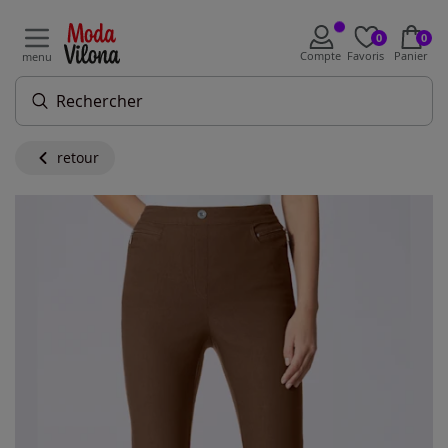
0
0
Compte
Favoris
Panier
menu
retour