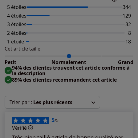
5 étoiles
Nombre
344
4 étoiles
Nombre
129
3 étoiles
Nombr
32
2 étoiles
Nomb
8
1 étoile
Nombr
18
Cet article taille:
Répartition du taillant selon les avis clients
Taille normalement : 90%
Taille petit : 3%
Petit
Normalement
Grand
Taille grand : 7%
94% des clientes trouvent cet article conforme à
la description
89% des clientes recommandent cet article
Trier par :
Les plus récents
Les plus récents
5
/5
Vérifié
Les plus anciens
Très bien taillé article de bonne qualité par