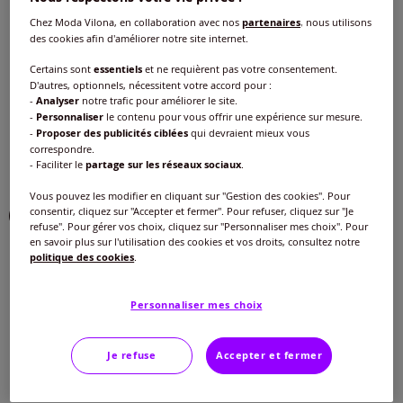
Couleur :
marron toffee
Chez Moda Vilona, en collaboration avec nos
partenaires
, nous utilisons
des cookies afin d'améliorer notre site internet.
Choisir une couleur :
Certains sont
essentiels
et ne requièrent pas votre consentement.
D'autres, optionnels, nécessitent votre accord pour :
-
Analyser
notre trafic pour améliorer le site.
-
Personnaliser
le contenu pour vous offrir une expérience sur mesure.
-
Proposer des publicités ciblées
qui devraient mieux vous
correspondre.
- Faciliter le
partage sur les réseaux sociaux
.
Vous pouvez les modifier en cliquant sur "Gestion des cookies". Pour
consentir, cliquez sur "Accepter et fermer". Pour refuser, cliquez sur "Je
refuse". Pour gérer vos choix, cliquez sur "Personnaliser mes choix". Pour
en savoir plus sur l'utilisation des cookies et vos droits, consultez notre
politique des cookies
.
Personnaliser mes choix
Je refuse
Accepter et fermer
Modèle :