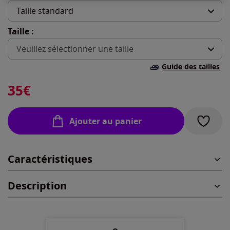
Taille standard
Taille :
Longueur courte
Veuillez sélectionner une taille
Taille standard
Guide des tailles
40 -
En stock
35
€
42 -
En stock
Ajouter au panier
44 -
En stock
Caractéristiques
46 -
En stock
Description
48 -
En stock
50 -
En stock