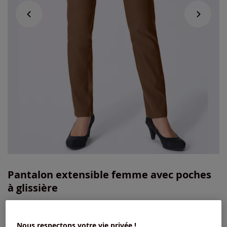
Pantalon extensible femme avec poches
à glissière
4.5
/
5
-
531
avis
Réf : 141.001.077
Nous respectons votre vie privée !