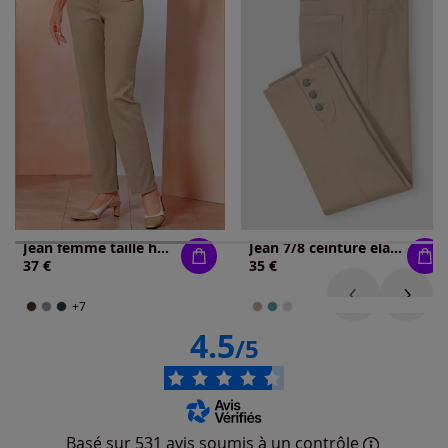
Jean femme taille haute coupe flatteuse
Jean 7/8 ceinture élastique confortable
37 €
35 €
+7
4.5
/5
Basé sur 531 avis soumis à un contrôle