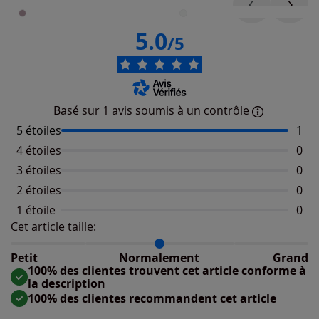
5.0
/5
Basé sur 1 avis soumis à un contrôle
5 étoiles
Nomb
1
4 étoiles
Aucu
0
3 étoiles
Aucu
0
2 étoiles
Aucu
0
1 étoile
Aucu
0
Cet article taille:
Répartition du taillant selon les avis clients
Taille normalement : 100%
Taille petit : 0%
Petit
Normalement
Grand
Taille grand : 0%
100% des clientes trouvent cet article conforme à
la description
100% des clientes recommandent cet article