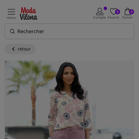
0
0
Compte
Favoris
Panier
menu
retour