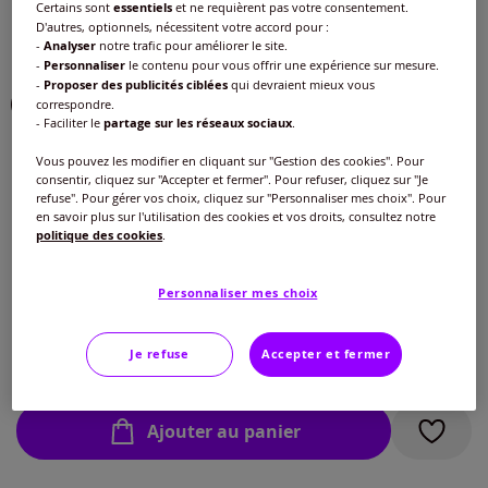
Certains sont
essentiels
et ne requièrent pas votre consentement.
Couleur :
mauve
D'autres, optionnels, nécessitent votre accord pour :
-
Analyser
notre trafic pour améliorer le site.
Choisir une couleur :
-
Personnaliser
le contenu pour vous offrir une expérience sur mesure.
-
Proposer des publicités ciblées
qui devraient mieux vous
correspondre.
- Faciliter le
partage sur les réseaux sociaux
.
Modèle :
Vous pouvez les modifier en cliquant sur "Gestion des cookies". Pour
consentir, cliquez sur "Accepter et fermer". Pour refuser, cliquez sur "Je
Taille standard
refuse". Pour gérer vos choix, cliquez sur "Personnaliser mes choix". Pour
en savoir plus sur l'utilisation des cookies et vos droits, consultez notre
politique des cookies
.
Taille :
Longueur courte
Veuillez sélectionner une taille
Personnaliser mes choix
Taille standard
Guide des tailles
40 -
Disponible dans 7 semaines
Je refuse
Accepter et fermer
35
€
42 -
En stock
Ajouter au panier
44 -
En stock