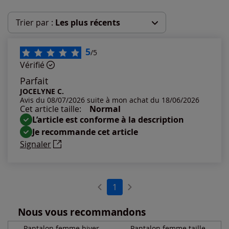
Trier par :
Les plus récents
Les plus récents
5
/5
Vérifié
Les plus anciens
Parfait
JOCELYNE C.
Avis du 08/07/2026 suite à mon achat du 18/06/2026
Notes les plus élevées
Cet article taille:
Normal
L’article est conforme à la description
Notes les plus basses
Je recommande cet article
Signaler
1
Nous vous recommandons
Pantalon femme hiver
Pantalon femme taille