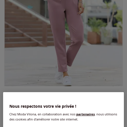
Pantalon en jersey ceinture élastique,
coulisse et lien à nouer
Nous respectons votre vie privée !
Chez Moda Vilona, en collaboration avec nos
partenaires
, nous utilisons
5
/
5
-
1
avis
Réf : 473.195.033
des cookies afin d'améliorer notre site internet.