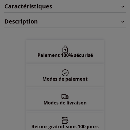
Caractéristiques
46 -
En stock
Description
48 -
En stock
50 -
En stock
52 -
En stock
Paiement 100% sécurisé
54 -
En stock
Modes de paiement
56 -
En stock
58 -
En stock
Modes de livraison
Retour gratuit sous 100 jours