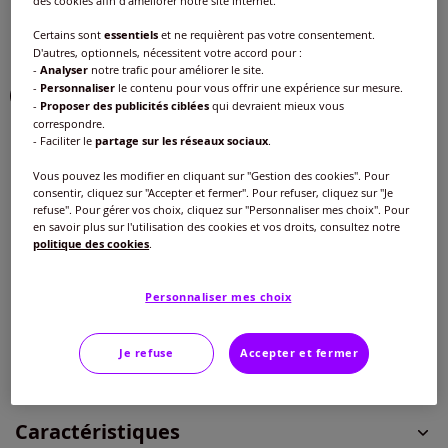
des cookies afin d'améliorer notre site internet.
Couleur :
eucalyptus
Certains sont
essentiels
et ne requièrent pas votre consentement.
Choisir une couleur :
D'autres, optionnels, nécessitent votre accord pour :
-
Analyser
notre trafic pour améliorer le site.
-
Personnaliser
le contenu pour vous offrir une expérience sur mesure.
-
Proposer des publicités ciblées
qui devraient mieux vous
correspondre.
- Faciliter le
partage sur les réseaux sociaux
.
Vous pouvez les modifier en cliquant sur "Gestion des cookies". Pour
Taille :
consentir, cliquez sur "Accepter et fermer". Pour refuser, cliquez sur "Je
refuse". Pour gérer vos choix, cliquez sur "Personnaliser mes choix". Pour
Veuillez sélectionner une taille
en savoir plus sur l'utilisation des cookies et vos droits, consultez notre
politique des cookies
.
Guide des tailles
40 -
En stock
25
€
Personnaliser mes choix
42 -
En stock
Je refuse
Accepter et fermer
Ajouter au panier
44 -
En stock
Caractéristiques
46 -
En stock