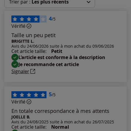
Trier par :
Les plus récents
Les plus récents
4
/5
Vérifié
Les plus anciens
Taille un peu petit
BRIGITTE L.
Avis du 24/06/2026 suite à mon achat du 09/06/2026
Notes les plus élevées
Cet article taille:
Petit
L’article est conforme à la description
Notes les plus basses
Je recommande cet article
Signaler
5
/5
Vérifié
En totale correspondance à mes attents
JOELLE B.
Avis du 24/08/2025 suite à mon achat du 26/07/2025
Cet article taille:
Normal