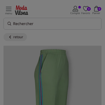
0
0
Compte
Favoris
Panier
menu
retour