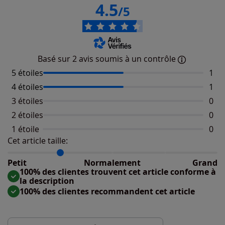
4.5
/5
Basé sur 2 avis soumis à un contrôle
5 étoiles
Nomb
1
4 étoiles
Nomb
1
3 étoiles
Aucu
0
2 étoiles
Aucu
0
1 étoile
Aucu
0
Cet article taille:
Répartition du taillant selon les avis clients
Taille normalement : 50%
Taille petit : 50%
Petit
Normalement
Grand
Taille grand : 0%
100% des clientes trouvent cet article conforme à
la description
100% des clientes recommandent cet article