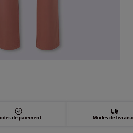
46 
48 
50 
52 
54 
56 
58 
odes de paiement
Modes de livrais