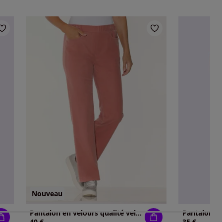
Nouveau
Pantalon en velours qualité velours douce
40 €
35 €