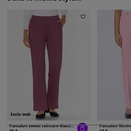
Exclu web
Pantalon sweat ceinture élastique au dos
Pantalon fémin
35 €
27 €