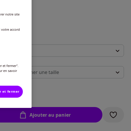
r une couleur :
rer notre site
t votre accord
e :
lle standard
 :
gueur courte
r et fermer".
ur en savoir
illez sélectionner une taille
lle standard
ide des tailles
-
épuisé
r et fermer
€
-
épuisé
Ajouter au panier
-
épuisé