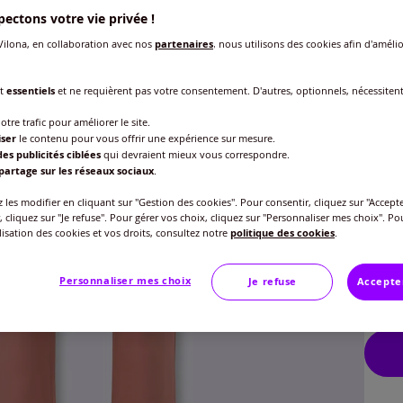
Choisi
ectons votre vie privée !
ilona, en collaboration avec nos
partenaires
, nous utilisons des cookies afin d'amélio
nt
essentiels
et ne requièrent pas votre consentement. D'autres, optionnels, nécessiten
Modèl
otre trafic pour améliorer le site.
iser
le contenu pour vous offrir une expérience sur mesure.
Tai
es publicités ciblées
qui devraient mieux vous correspondre.
partage sur les réseaux sociaux
.
Taille
Lon
les modifier en cliquant sur "Gestion des cookies". Pour consentir, cliquez sur "Accepte
, cliquez sur "Je refuse". Pour gérer vos choix, cliquez sur "Personnaliser mes choix". Po
Veu
ilisation des cookies et vos droits, consultez notre
politique des cookies
.
Tai
Gu
40 
Personnaliser mes choix
Je refuse
Accepte
35
42 
44 