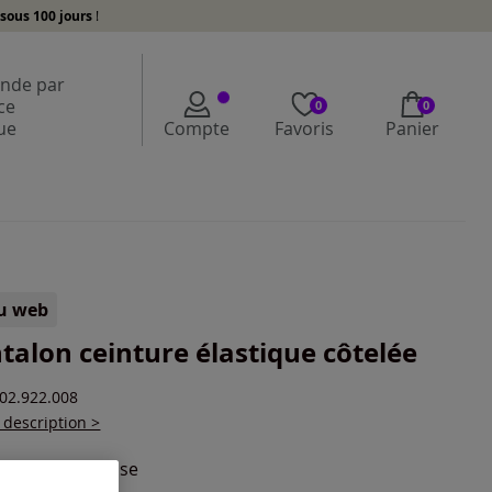
sous 100 jours
!
de par
ce
0
0
ue
Compte
Favoris
Panier
lu web
talon ceinture élastique côtelée
102.922.008
a description >
ur :
bois de rose