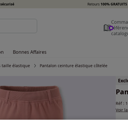
sécurisé
Retours
100% GRATUITS 
Comman
référen
catalog
on
Bonnes Affaires
 taille élastique
Pantalon ceinture élastique côtelée
Exc
Pan
Réf : 
Voir l
Coule