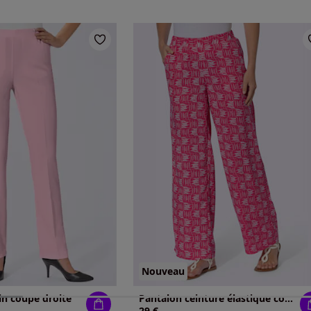
Nouveau
in coupe droite
Pantalon ceinture élastique confortable
29 €