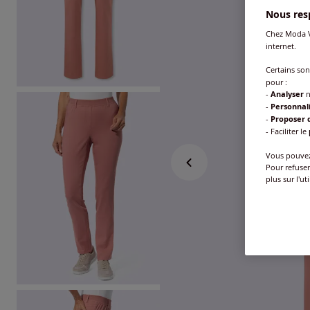
Nous resp
Chez Moda V
internet.
Certains so
pour :
-
Analyser
n
-
Personnal
-
Proposer d
- Faciliter le
Vous pouvez 
Pour refuser
plus sur l'ut