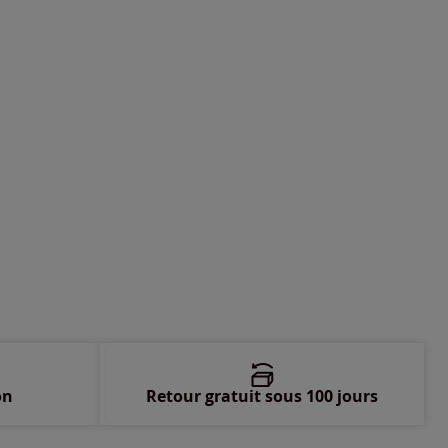
-
En stock
-
En stock
-
En stock
-
En stock
-
En stock
-
En stock
-
En stock
on
Retour gratuit sous 100 jours