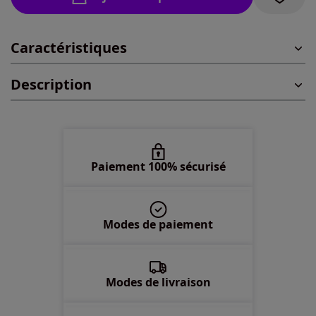
44 -
épuisé
Caractéristiques
46 -
épuisé
Description
48 -
épuisé
50 -
En stock
52 -
épuisé
Paiement 100% sécurisé
54 -
En stock
Modes de paiement
56 -
épuisé
58 -
épuisé
Modes de livraison