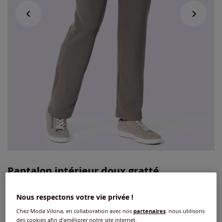
Pantalon intérieur doux gratté
3.7
/
5
-
6
avis
Réf : 880.881.012
Nous respectons votre vie privée !
Chez Moda Vilona, en collaboration avec nos
partenaires
, nous utilisons
Couleur :
taupe
des cookies afin d'améliorer notre site internet.