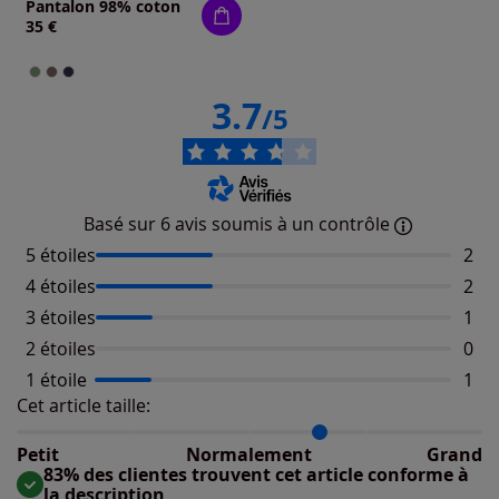
Pantalon 98% coton
35 €
3.7
/5
Basé sur 6 avis soumis à un contrôle
5 étoiles
Nomb
2
4 étoiles
Nomb
2
3 étoiles
Nomb
1
2 étoiles
Aucu
0
1 étoile
Nomb
1
Cet article taille:
Répartition du taillant selon les avis clients
Taille normalement : 67%
Taille petit : 0%
Petit
Normalement
Grand
Taille grand : 33%
83% des clientes trouvent cet article conforme à
la description