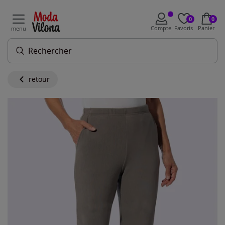
0
0
Compte
Favoris
Panier
menu
retour