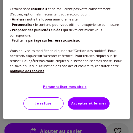
Choisir une couleur :
Certains sont
essentiels
et ne requièrent pas votre consentement.
D'autres, optionnels, nécessitent votre accord pour :
-
Analyser
notre trafic pour améliorer le site.
-
Personnaliser
le contenu pour vous offrir une expérience sur mesure.
-
Proposer des publicités ciblées
qui devraient mieux vous
correspondre.
- Faciliter le
partage sur les réseaux sociaux
.
Vous pouvez les modifier en cliquant sur "Gestion des cookies". Pour
consentir, cliquez sur "Accepter et fermer". Pour refuser, cliquez sur "Je
Modèle :
refuse". Pour gérer vos choix, cliquez sur "Personnaliser mes choix". Pour
en savoir plus sur l'utilisation des cookies et vos droits, consultez notre
Taille standard
politique des cookies
.
Taille :
Longueur courte
Personnaliser mes choix
Veuillez sélectionner une taille
Taille standard
Guide des tailles
40 -
En stock
Je refuse
Accepter et fermer
35
€
42 -
épuisé
Ajouter au panier