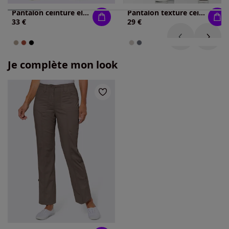
Pantalon ceinture élastique confortable
Pantalon texturé ceinture élastique à nouer poches latérales avec boutons
33 €
29 €
Je complète mon look