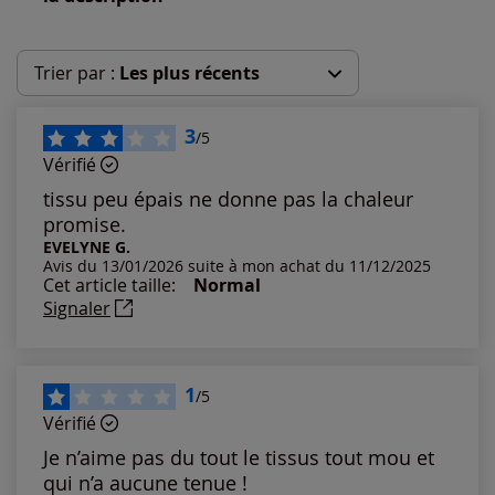
Trier par :
Les plus récents
Les plus récents
3
/5
Vérifié
Les plus anciens
tissu peu épais ne donne pas la chaleur
promise.
Notes les plus élevées
EVELYNE G.
Avis du 13/01/2026 suite à mon achat du 11/12/2025
Cet article taille:
Normal
Notes les plus basses
Signaler
1
/5
Vérifié
Je n’aime pas du tout le tissus tout mou et
qui n’a aucune tenue !