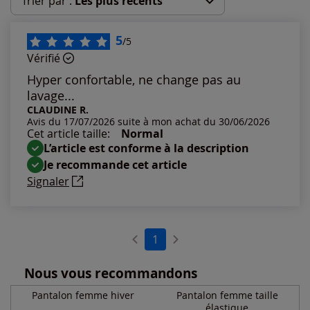
Trier par :
Les plus récents
Les plus récents
5
/5
Vérifié
Les plus anciens
Hyper confortable, ne change pas au
lavage...
Notes les plus élevées
CLAUDINE R.
Avis du 17/07/2026 suite à mon achat du 30/06/2026
Cet article taille:
Normal
Notes les plus basses
L’article est conforme à la description
Je recommande cet article
Signaler
1
Nous vous recommandons
Pantalon femme hiver
Pantalon femme taille
élastique