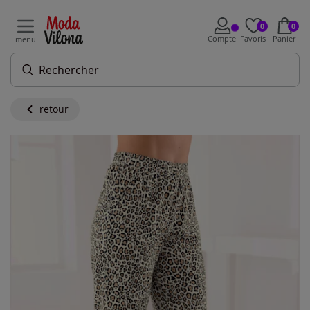
0
0
Compte
Favoris
Panier
menu
retour