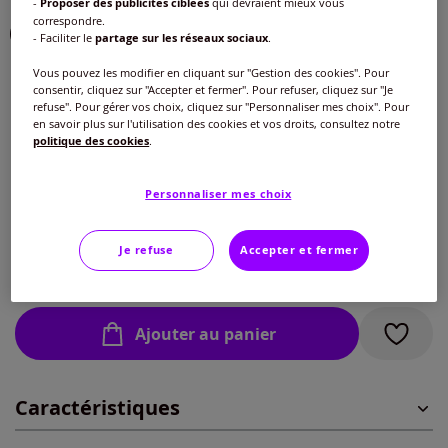
-
Proposer des publicités ciblées
qui devraient mieux vous
correspondre.
- Faciliter le
partage sur les réseaux sociaux
.
Vous pouvez les modifier en cliquant sur "Gestion des cookies". Pour
Modèle :
consentir, cliquez sur "Accepter et fermer". Pour refuser, cliquez sur "Je
refuse". Pour gérer vos choix, cliquez sur "Personnaliser mes choix". Pour
Tailles standard : entrejambe env. 72 cm...
en savoir plus sur l'utilisation des cookies et vos droits, consultez notre
politique des cookies
.
Taille :
Coupes courtes : Entrejambe env. 67 cm.
Veuillez sélectionner une taille
Personnaliser mes choix
Tailles standard : entrejambe env. 72 cm...
Guide des tailles
38/40 -
En stock
Je refuse
Accepter et fermer
30
€
42/44 -
En stock
Ajouter au panier
46/48 -
En stock
Caractéristiques
50/52 -
En stock