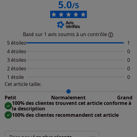
5.0
/5
Basé sur 1 avis soumis à un contrôle
5 étoiles
Nomb
1
4 étoiles
Aucu
0
3 étoiles
Aucu
0
2 étoiles
Aucu
0
1 étoile
Aucu
0
Cet article taille:
Répartition du taillant selon les avis clients
Taille normalement : 100%
Taille petit : 0%
Petit
Normalement
Grand
Taille grand : 0%
100% des clientes trouvent cet article conforme à
la description
100% des clientes recommandent cet article