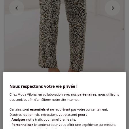
Nous respectons votre vie privée !
Chez Moda Vilona, en collaboration avec nos
partenaires
, nous utilisons
Pantalon jersey fin
des cookies afin d'améliorer notre site internet.
Certains sont
essentiels
et ne requièrent pas votre consentement.
5
/
5
-
1
avis
Réf : 741.239.041
D'autres, optionnels, nécessitent votre accord pour :
-
Analyser
notre trafic pour améliorer le site.
-
Personnaliser
le contenu pour vous offrir une expérience sur mesure.
Couleur :
sable-chamois imprimé