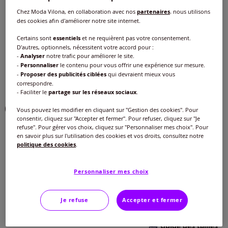
Choisir une couleur :
Chez Moda Vilona, en collaboration avec nos
partenaires
, nous utilisons
des cookies afin d'améliorer notre site internet.
Certains sont
essentiels
et ne requièrent pas votre consentement.
D'autres, optionnels, nécessitent votre accord pour :
-
Analyser
notre trafic pour améliorer le site.
-
Personnaliser
le contenu pour vous offrir une expérience sur mesure.
-
Proposer des publicités ciblées
qui devraient mieux vous
correspondre.
- Faciliter le
partage sur les réseaux sociaux
.
Vous pouvez les modifier en cliquant sur "Gestion des cookies". Pour
consentir, cliquez sur "Accepter et fermer". Pour refuser, cliquez sur "Je
refuse". Pour gérer vos choix, cliquez sur "Personnaliser mes choix". Pour
en savoir plus sur l'utilisation des cookies et vos droits, consultez notre
politique des cookies
.
Modèle :
Taille standard
Personnaliser mes choix
Taille :
Longueur courte
Je refuse
Accepter et fermer
Veuillez sélectionner une taille
Taille standard
Guide des tailles