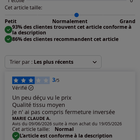
1 étoile
Aucu
0
Cet article taille:
Répartition du taillant selon les avis clients
Taille normalement : 87%
Taille petit : 0%
Petit
Normalement
Grand
Taille grand : 13%
93% des clientes trouvent cet article conforme à
la description
86% des clientes recommandent cet article
Trier par :
Les plus récents
Les plus récents
3
/5
Vérifié
Les plus anciens
Un peu déçu vu le prix
Qualité tissu moyen
Notes les plus élevées
Je n' ai pas compris fermeture inversée
MARIE CLAUDE A.
Avis du 09/06/2026 suite à mon achat du 19/05/2026
Notes les plus basses
Cet article taille:
Normal
L’article est conforme à la description