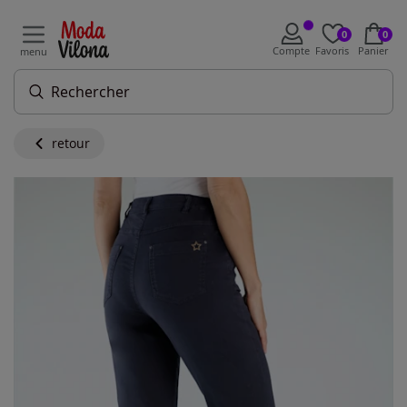
0
0
Compte
Favoris
Panier
menu
retour