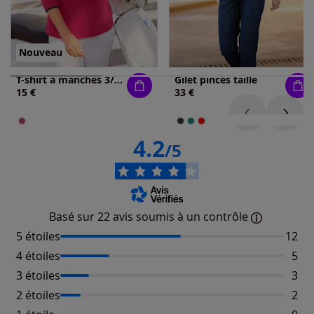
Nouveau
T-shirt à manches 3/4 passepoil contrasté
Gilet pinces taille
15 €
33 €
4.2
/5
Basé sur 22 avis soumis à un contrôle
5 étoiles
Nombr
12
4 étoiles
Nomb
5
3 étoiles
Nomb
3
2 étoiles
Nomb
2