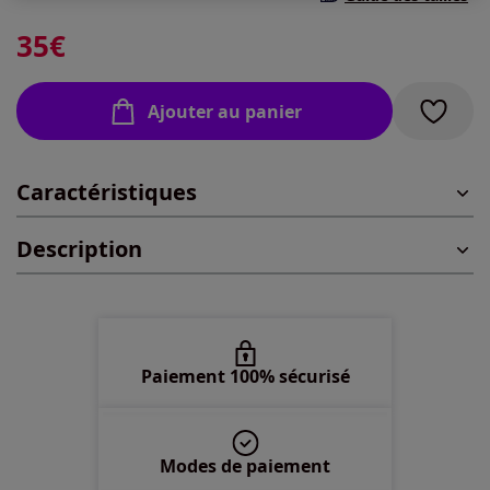
40 -
En stock
35
€
42 -
En stock
Ajouter au panier
44 -
En stock
Caractéristiques
46 -
En stock
Description
48 -
En stock
50 -
En stock
52 -
En stock
Paiement 100% sécurisé
54 -
En stock
Modes de paiement