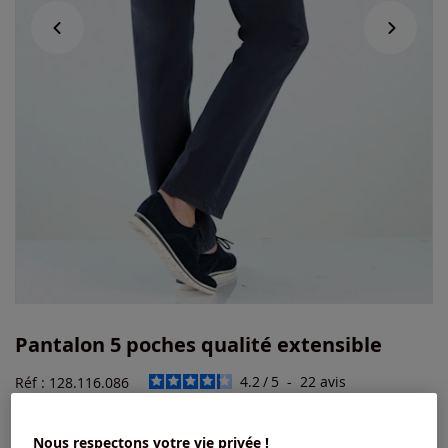
Pantalon 5 poches qualité extensible
4.2
/
5
-
22
avis
Réf : 128.116.086
Nous respectons votre vie privée !
Couleur :
marine