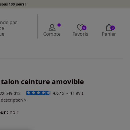
sous 100 jours
!
de par
ce
0
0
ue
Compte
Favoris
Panier
talon ceinture amovible
4.6
/
5
-
11
avis
122.549.013
a description >
ur :
noir
r une couleur :