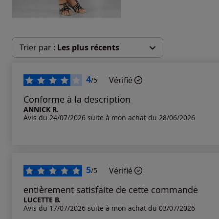
Trier par :
Les plus récents
Les plus récents
4
Vérifié
/5
Les plus anciens
Conforme à la description
ANNICK R.
Avis du 24/07/2026 suite à mon achat du 28/06/2026
Notes les plus élevées
Notes les plus basses
5
Vérifié
/5
entièrement satisfaite de cette commande
LUCETTE B.
Avis du 17/07/2026 suite à mon achat du 03/07/2026