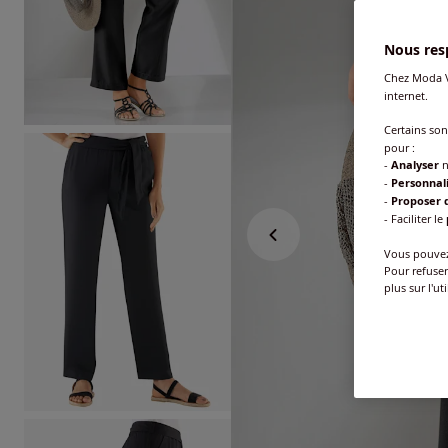
Nous resp
Chez Moda V
internet.
Certains so
pour :
-
Analyser
n
-
Personnal
-
Proposer d
- Faciliter le
Vous pouvez 
Pour refuser
plus sur l'ut