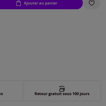
Ajouter au panier
-
En stock
-
En stock
-
En stock
-
En stock
-
En stock
-
En stock
-
En stock
on
Retour gratuit sous 100 jours
-
En stock