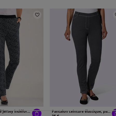
Pantalon qualité jersey indéformable
Pantalon ceinture élastique, passants
35 €