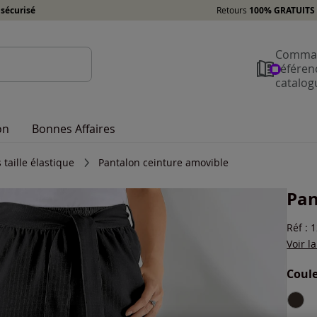
sécurisé
Retours
100% GRATUITS 
Comman
référen
catalog
on
Bonnes Affaires
 taille élastique
Pantalon ceinture amovible
Pan
Réf : 
Voir l
Coule
Choisi