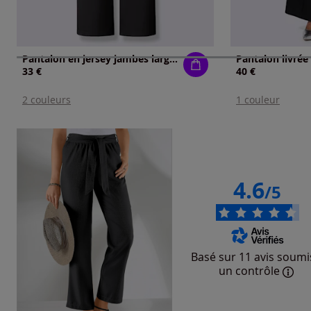
Pantalon en jersey jambes larges mode
33 €
40 €
2 couleurs
1 couleur
4.6
/5
Basé sur 11 avis soumi
un contrôle