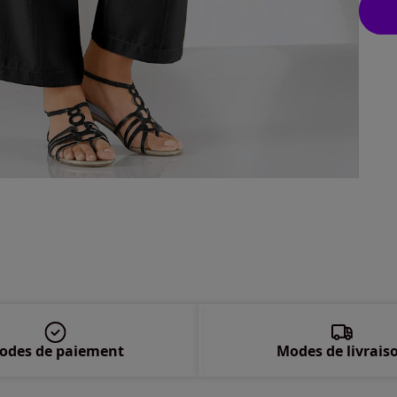
42 
44 
46 
48 
50 
52 
54 
odes de paiement
Modes de livrais
56 