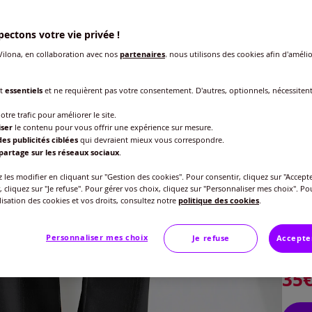
ectons votre vie privée !
ilona, en collaboration avec nos
partenaires
, nous utilisons des cookies afin d'amélio
nt
essentiels
et ne requièrent pas votre consentement. D'autres, optionnels, nécessiten
otre trafic pour améliorer le site.
iser
le contenu pour vous offrir une expérience sur mesure.
es publicités ciblées
qui devraient mieux vous correspondre.
Modèl
partage sur les réseaux sociaux
.
Tai
les modifier en cliquant sur "Gestion des cookies". Pour consentir, cliquez sur "Accepte
, cliquez sur "Je refuse". Pour gérer vos choix, cliquez sur "Personnaliser mes choix". Po
Taille
Lon
ilisation des cookies et vos droits, consultez notre
politique des cookies
.
Veu
Personnaliser mes choix
Tai
Je refuse
Accepte
Gu
38 
35
40 