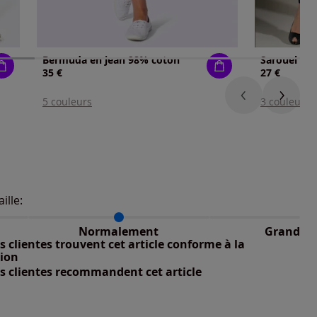
Bermuda en jean 98% coton
Sarouel pur
35 €
27 €
5 couleurs
3 couleurs
aille:
du taillant selon les avis clients
 normalement : 100%
petit : 0%
Normalement
Grand
nible
 grand : 0%
 clientes trouvent cet article conforme à la
nible
tion
s clientes recommandent cet article
nible