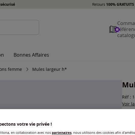
sécurisé
Retours
100% GRATUITS 
Comman
référen
catalog
on
Bonnes Affaires
ons femme
Mules largeur h*
Mul
Réf : 
Voir l
Coule
ectons votre vie privée !
Choisi
ilona, en collaboration avec nos
partenaires
, nous utilisons des cookies afin d'amélio