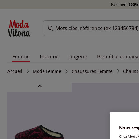
Paiement
100% 
Femme
Homme
Lingerie
Bien-être et mais
Accueil
Mode Femme
Chaussures Femme
Chauss
Nous resp
Chez Moda V