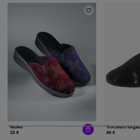
Mules
Trotteurs large
25 €
49 €