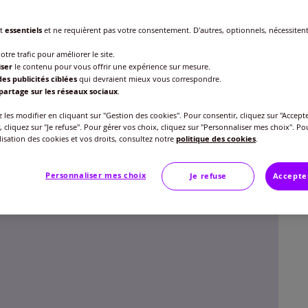
nt
essentiels
et ne requièrent pas votre consentement. D'autres, optionnels, nécessiten
Point
otre trafic pour améliorer le site.
Veu
iser
le contenu pour vous offrir une expérience sur mesure.
es publicités ciblées
qui devraient mieux vous correspondre.
partage sur les réseaux sociaux
.
Gu
37 
les modifier en cliquant sur "Gestion des cookies". Pour consentir, cliquez sur "Accepte
30
, cliquez sur "Je refuse". Pour gérer vos choix, cliquez sur "Personnaliser mes choix". Po
38 
ilisation des cookies et vos droits, consultez notre
politique des cookies
.
39 
Personnaliser mes choix
Je refuse
Accepte
40 
41 
42 