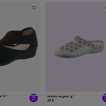
ur h*
Mules largeur g*
35 €