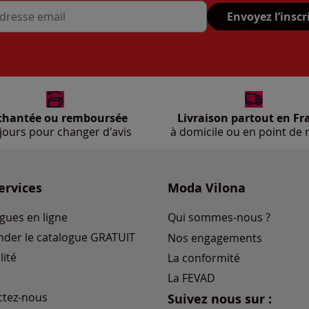
Envoyez l’inscr
se mail
chantée ou remboursée
Livraison partout en Fr
jours pour changer d'avis
à domicile ou en point de r
ervices
Moda Vilona
gues en ligne
Qui sommes-nous ?
der le catalogue GRATUIT
Nos engagements
lité
La conformité
La FEVAD
ctez-nous
Suivez nous sur :