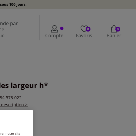
sous 100 jours
!
de par
ce
0
0
ue
Compte
Favoris
Panier
es largeur h*
184.573.022
a description >
ur :
fuchsia
r une couleur :
rer notre site