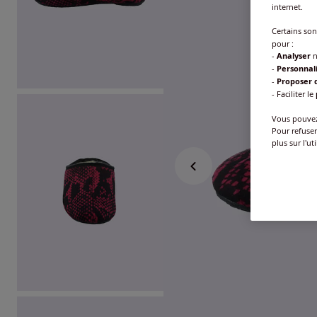
internet.
Certains so
pour :
-
Analyser
n
-
Personnal
-
Proposer d
- Faciliter le
Vous pouvez 
Pour refuser
plus sur l'ut