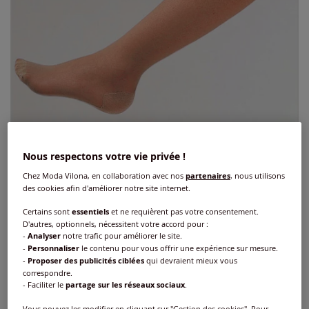
Nous respectons votre vie privée !
Chez Moda Vilona, en collaboration avec nos
partenaires
, nous utilisons
des cookies afin d'améliorer notre site internet.
Certains sont
essentiels
et ne requièrent pas votre consentement.
D'autres, optionnels, nécessitent votre accord pour :
Mi-bas de support
-
Analyser
notre trafic pour améliorer le site.
-
Personnaliser
le contenu pour vous offrir une expérience sur mesure.
-
Proposer des publicités ciblées
qui devraient mieux vous
Réf : 180.730.038
correspondre.
- Faciliter le
partage sur les réseaux sociaux
.
Couleur :
beige
Vous pouvez les modifier en cliquant sur "Gestion des cookies". Pour