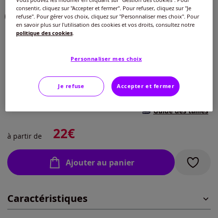
consentir, cliquez sur "Accepter et fermer". Pour refuser, cliquez sur "Je
refuse". Pour gérer vos choix, cliquez sur "Personnaliser mes choix". Pour
en savoir plus sur l'utilisation des cookies et vos droits, consultez notre
politique des cookies
.
Modèle :
70 den
Personnaliser mes choix
Taille :
180 den
Je refuse
Accepter et fermer
Veuillez sélectionner une taille
70 den
Guide des tailles
36/37 -
En stock
22
€
à partir de
40/42 -
En stock
Ajouter au panier
44/46 -
En stock
Caractéristiques