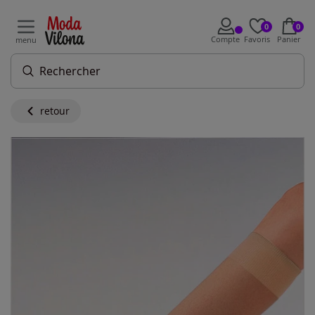
0
0
Compte
Favoris
Panier
menu
retour