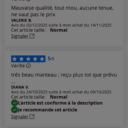
Les plus anciens
Mauvaise qualité, tout mou, aucune tenue,
ne vaut pas le prix
Notes les plus élevées
VALERIE B.
Avis du 02/12/2025 suite à mon achat du 14/11/2025
Cet article taille:
Normal
Notes les plus basses
Signaler
5
/5
Vérifié
trés beau manteau ; reçu plus tot que prévu
...
DIANA V.
Avis du 24/10/2025 suite à mon achat du 09/10/2025
Cet article taille:
Normal
L’article est conforme à la description
Je recommande cet article
Signaler