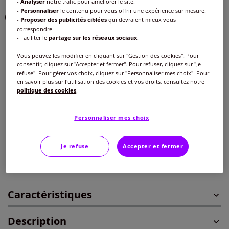
-
Analyser
notre trafic pour améliorer le site.
-
Personnaliser
le contenu pour vous offrir une expérience sur mesure.
-
Proposer des publicités ciblées
qui devraient mieux vous
correspondre.
- Faciliter le
partage sur les réseaux sociaux
.
Taille :
Vous pouvez les modifier en cliquant sur "Gestion des cookies". Pour
Veuillez sélectionner une taille
consentir, cliquez sur "Accepter et fermer". Pour refuser, cliquez sur "Je
refuse". Pour gérer vos choix, cliquez sur "Personnaliser mes choix". Pour
Guide des tailles
en savoir plus sur l'utilisation des cookies et vos droits, consultez notre
40 -
En stock
politique des cookies
.
85
€
42 -
En stock
Personnaliser mes choix
ou 3 fois 28,34 € sans frais
?
44 -
En stock
Je refuse
Accepter et fermer
Ajouter au panier
46 -
En stock
Caractéristiques
48 -
En stock
Description
50 -
En stock