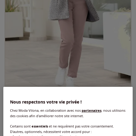
Nous respectons votre vie privée !
Manteau
Chez Moda Vilona, en collaboration avec nos
partenaires
, nous utilisons
3.7
/
5
-
3
avis
Réf : 880.333.006
des cookies afin d'améliorer notre site internet.
Certains sont
essentiels
et ne requièrent pas votre consentement.
D'autres, optionnels, nécessitent votre accord pour :
Couleur :
gris-rose