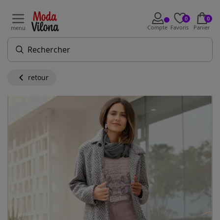
0
0
Compte
Favoris
Panier
menu
retour