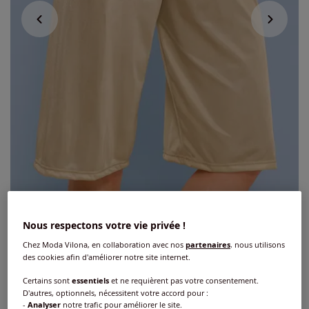
Nous respectons votre vie privée !
Jupon-culotte antistatique
Chez Moda Vilona, en collaboration avec nos
partenaires
, nous utilisons
des cookies afin d'améliorer notre site internet.
5
/
5
-
2
avis
Réf : 186.831.039
Certains sont
essentiels
et ne requièrent pas votre consentement.
D'autres, optionnels, nécessitent votre accord pour :
-
Analyser
notre trafic pour améliorer le site.
Couleur :
sable