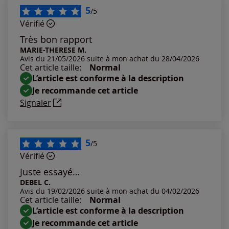
Les plus récents
5
/5
Vérifié
Les plus anciens
Très bon rapport
MARIE-THERESE M.
Avis du 21/05/2026 suite à mon achat du 28/04/2026
Notes les plus élevées
Cet article taille:
Normal
L’article est conforme à la description
Notes les plus basses
Je recommande cet article
Signaler
5
/5
Vérifié
Juste essayé…
DEBEL C.
Avis du 19/02/2026 suite à mon achat du 04/02/2026
Cet article taille:
Normal
L’article est conforme à la description
Je recommande cet article