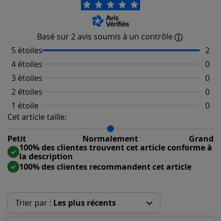
Basé sur 2 avis soumis à un contrôle
5 étoiles
Nomb
2
4 étoiles
Aucu
0
3 étoiles
Aucu
0
2 étoiles
Aucu
0
1 étoile
Aucu
0
Cet article taille:
Répartition du taillant selon les avis clients
Taille normalement : 100%
Taille petit : 0%
Petit
Normalement
Grand
Taille grand : 0%
100% des clientes trouvent cet article conforme à
la description
100% des clientes recommandent cet article
Trier par :
Les plus récents