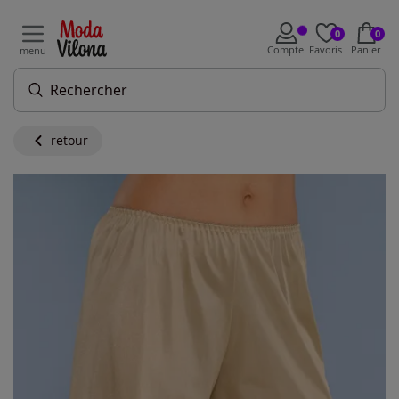
0
0
Compte
Favoris
Panier
menu
retour