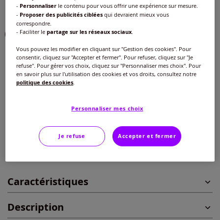
-
Personnaliser
le contenu pour vous offrir une expérience sur mesure.
Choisir une couleur :
-
Proposer des publicités ciblées
qui devraient mieux vous
correspondre.
- Faciliter le
partage sur les réseaux sociaux
.
Vous pouvez les modifier en cliquant sur "Gestion des cookies". Pour
consentir, cliquez sur "Accepter et fermer". Pour refuser, cliquez sur "Je
Taille :
refuse". Pour gérer vos choix, cliquez sur "Personnaliser mes choix". Pour
en savoir plus sur l'utilisation des cookies et vos droits, consultez notre
Veuillez sélectionner une taille
politique des cookies
.
Guide des tailles
38/40 -
En stock
Personnaliser mes choix
40
€
42/44 -
En stock
Je refuse
Accepter et fermer
Ajouter au panier
46/48 -
En stock
Caractéristiques
50/52 -
En stock
Description
54/56 -
En stock