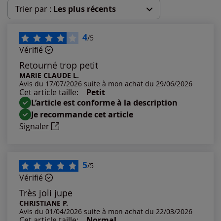
Trier par :
Les plus récents
Les plus récents
4
/5
Vérifié
Les plus anciens
Retourné trop petit
MARIE CLAUDE L.
Avis du 17/07/2026 suite à mon achat du 29/06/2026
Notes les plus élevées
Cet article taille:
Petit
L’article est conforme à la description
Notes les plus basses
Je recommande cet article
Signaler
5
/5
Vérifié
Très joli jupe
CHRISTIANE P.
Avis du 01/04/2026 suite à mon achat du 22/03/2026
Cet article taille:
Normal