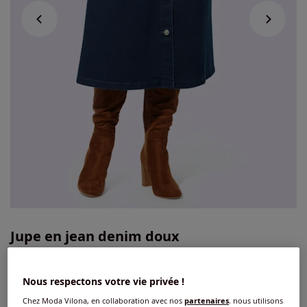
Jupe en jean denim doux
4.6
/
5
-
11
avis
Réf : 764.133.072
Nous respectons votre vie privée !
Chez Moda Vilona, en collaboration avec nos
partenaires
, nous utilisons
Couleur :
bleu délavé