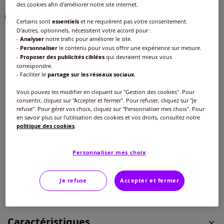
des cookies afin d'améliorer notre site internet.
Choisir une couleur :
Certains sont
essentiels
et ne requièrent pas votre consentement.
D'autres, optionnels, nécessitent votre accord pour :
-
Analyser
notre trafic pour améliorer le site.
-
Personnaliser
le contenu pour vous offrir une expérience sur mesure.
-
Proposer des publicités ciblées
qui devraient mieux vous
Modèle :
correspondre.
- Faciliter le
partage sur les réseaux sociaux
.
Longueur courte
Vous pouvez les modifier en cliquant sur "Gestion des cookies". Pour
Taille :
Longueur courte
consentir, cliquez sur "Accepter et fermer". Pour refuser, cliquez sur "Je
refuse". Pour gérer vos choix, cliquez sur "Personnaliser mes choix". Pour
Veuillez sélectionner une taille
en savoir plus sur l'utilisation des cookies et vos droits, consultez notre
politique des cookies
.
Taille standard
Guide des tailles
40 -
épuisé
35
€
Personnaliser mes choix
42 -
épuisé
Je refuse
Accepter et fermer
Ajouter au panier
44 -
épuisé
Caractéristiques
46 -
épuisé