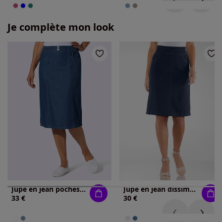
Je complète mon look
Jupe en jean poches en biais
Jupe en jean dissimule les rondeurs
33 €
30 €