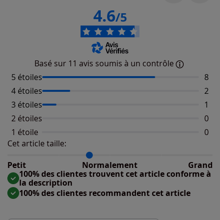
4.6
/5
Basé sur 11 avis soumis à un contrôle
5 étoiles
Nomb
8
4 étoiles
Nomb
2
3 étoiles
Nomb
1
2 étoiles
Aucu
0
1 étoile
Aucu
0
Cet article taille:
Répartition du taillant selon les avis clients
Taille normalement : 83%
Taille petit : 17%
Petit
Normalement
Grand
Taille grand : 0%
100% des clientes trouvent cet article conforme à
la description
100% des clientes recommandent cet article