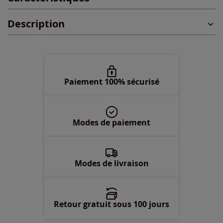
Description
48 -
épuisé
50 -
épuisé
52 -
En stock
Paiement 100% sécurisé
54 -
épuisé
Modes de paiement
56 -
En stock
58 -
En stock
Modes de livraison
Retour gratuit sous 100 jours