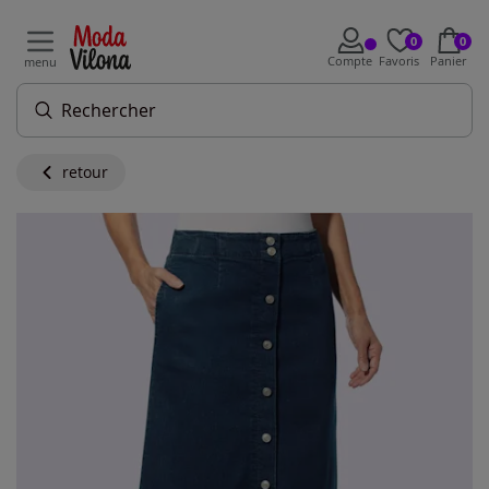
0
0
Compte
Favoris
Panier
menu
retour