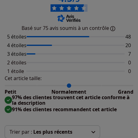
Basé sur 75 avis soumis à un contrôle
5 étoiles
Nombr
48
4 étoiles
Nombr
20
3 étoiles
Nomb
7
2 étoiles
Aucu
0
1 étoile
Aucu
0
Cet article taille:
Répartition du taillant selon les avis clients
Taille normalement : 88%
Taille petit : 8%
Petit
Normalement
Grand
Taille grand : 4%
97% des clientes trouvent cet article conforme à
la description
91% des clientes recommandent cet article
Trier par :
Les plus récents