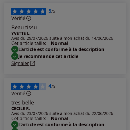
Les plus récents
5
/5
Vérifié
Les plus anciens
Beau tissu
YVETTE L.
Avis du 29/07/2026 suite à mon achat du 14/06/2026
Notes les plus élevées
Cet article taille:
Normal
L’article est conforme à la description
Notes les plus basses
Je recommande cet article
Signaler
4
/5
Vérifié
tres belle
CECILE R.
Avis du 23/07/2026 suite à mon achat du 22/06/2026
Cet article taille:
Normal
L’article est conforme à la description