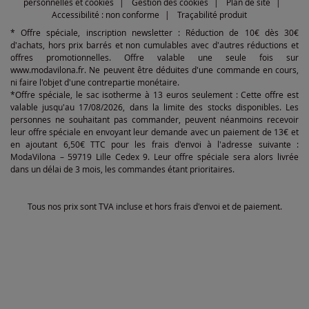
personnelles et cookies
Gestion des cookies
Plan de site
Accessibilité : non conforme
Traçabilité produit
* Offre spéciale, inscription newsletter : Réduction de 10€ dès 30€
d'achats, hors prix barrés et non cumulables avec d'autres réductions et
offres promotionnelles. Offre valable une seule fois sur
www.modavilona.fr. Ne peuvent être déduites d'une commande en cours,
ni faire l'objet d'une contrepartie monétaire.
*Offre spéciale, le sac isotherme à 13 euros seulement : Cette offre est
valable jusqu'au 17/08/2026, dans la limite des stocks disponibles. Les
personnes ne souhaitant pas commander, peuvent néanmoins recevoir
leur offre spéciale en envoyant leur demande avec un paiement de 13€ et
en ajoutant 6,50€ TTC pour les frais d'envoi à l'adresse suivante :
ModaVilona – 59719 Lille Cedex 9. Leur offre spéciale sera alors livrée
dans un délai de 3 mois, les commandes étant prioritaires.
Tous nos prix sont TVA incluse et hors frais d'envoi et de paiement.