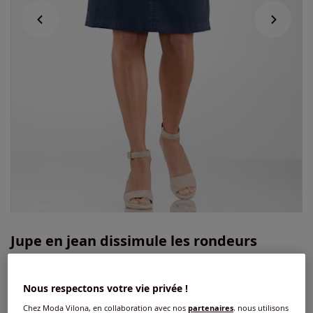
Jupe en jean dissimule les rondeurs
4.5
/
5
-
75
avis
Réf : 814.328.046
Nous respectons votre vie privée !
Chez Moda Vilona, en collaboration avec nos
partenaires
, nous utilisons
Couleur :
bleu délavé