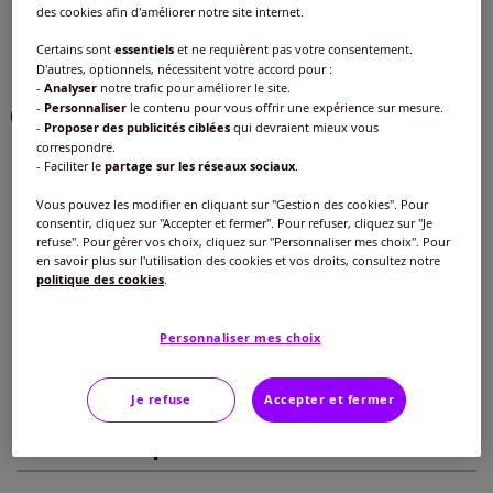
des cookies afin d'améliorer notre site internet.
Choisir une couleur :
Certains sont
essentiels
et ne requièrent pas votre consentement.
D'autres, optionnels, nécessitent votre accord pour :
-
Analyser
notre trafic pour améliorer le site.
-
Personnaliser
le contenu pour vous offrir une expérience sur mesure.
-
Proposer des publicités ciblées
qui devraient mieux vous
correspondre.
- Faciliter le
partage sur les réseaux sociaux
.
Taille :
Vous pouvez les modifier en cliquant sur "Gestion des cookies". Pour
Veuillez sélectionner une taille
consentir, cliquez sur "Accepter et fermer". Pour refuser, cliquez sur "Je
refuse". Pour gérer vos choix, cliquez sur "Personnaliser mes choix". Pour
Guide des tailles
40 -
Disponible dans 2 semaines
en savoir plus sur l'utilisation des cookies et vos droits, consultez notre
politique des cookies
.
30
€
42 -
En stock
Personnaliser mes choix
Ajouter au panier
44 -
Disponible dans 2 semaines
Je refuse
Accepter et fermer
Caractéristiques
46 -
Disponible dans 2 semaines