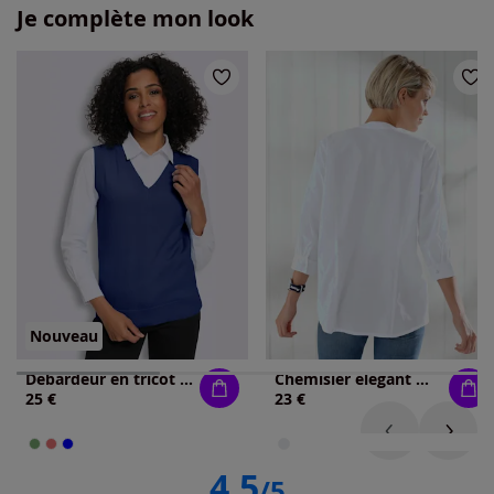
Je complète mon look
Nouveau
Débardeur en tricot pur coton
Chemisier élégant manches 3/4 avec encolure en v
25 €
23 €
4.5
/5