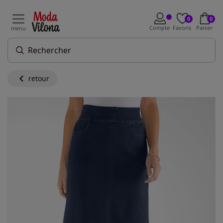
0
0
Compte
Favoris
Panier
menu
retour