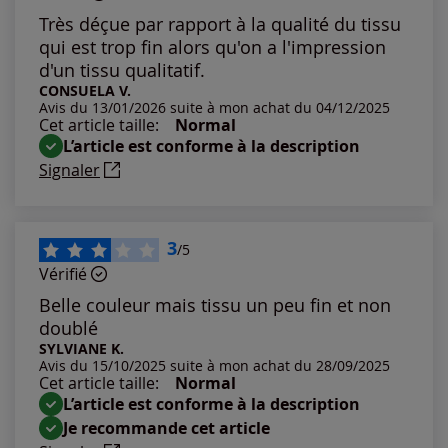
Les plus anciens
Très déçue par rapport à la qualité du tissu
qui est trop fin alors qu'on a l'impression
Notes les plus élevées
d'un tissu qualitatif.
CONSUELA V.
Avis du 13/01/2026 suite à mon achat du 04/12/2025
Notes les plus basses
Cet article taille:
Normal
L’article est conforme à la description
Signaler
3
/5
Vérifié
Belle couleur mais tissu un peu fin et non
doublé
SYLVIANE K.
Avis du 15/10/2025 suite à mon achat du 28/09/2025
Cet article taille:
Normal
L’article est conforme à la description
Je recommande cet article