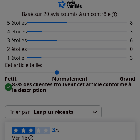
Basé sur 20 avis soumis à un contrôle
5 étoiles
Nomb
8
4 étoiles
Nomb
3
3 étoiles
Nomb
6
2 étoiles
Aucu
0
1 étoile
Nomb
3
Cet article taille:
Répartition du taillant selon les avis clients
Taille normalement : 83%
Taille petit : 17%
Petit
Normalement
Grand
Taille grand : 0%
83% des clientes trouvent cet article conforme à
la description
Trier par :
Les plus récents
Les plus récents
3
/5
Vérifié