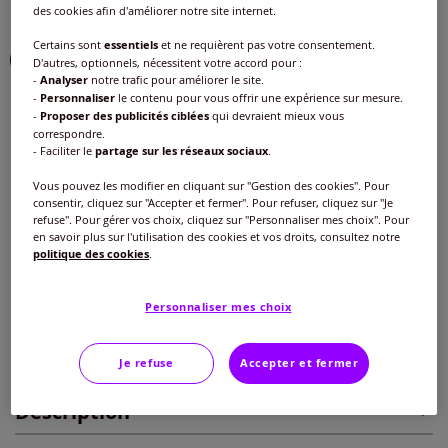
des cookies afin d'améliorer notre site internet.
Couleur :
marine
Certains sont
essentiels
et ne requièrent pas votre consentement.
D'autres, optionnels, nécessitent votre accord pour :
-
Analyser
notre trafic pour améliorer le site.
-
Personnaliser
le contenu pour vous offrir une expérience sur mesure.
Taille :
-
Proposer des publicités ciblées
qui devraient mieux vous
correspondre.
42 -
En stock
- Faciliter le
partage sur les réseaux sociaux
.
Guide des tailles
Vous pouvez les modifier en cliquant sur "Gestion des cookies". Pour
40 -
épuisé
consentir, cliquez sur "Accepter et fermer". Pour refuser, cliquez sur "Je
20
€
refuse". Pour gérer vos choix, cliquez sur "Personnaliser mes choix". Pour
en savoir plus sur l'utilisation des cookies et vos droits, consultez notre
42 -
En stock
politique des cookies
.
Ajouter au panier
44 -
épuisé
Personnaliser mes choix
Caractéristiques
46 -
épuisé
Je refuse
Accepter et fermer
Description
48 -
épuisé