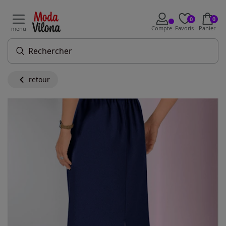
0
0
Compte
Favoris
Panier
menu
retour