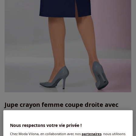
Jupe crayon femme coupe droite avec
ceinture élastique et fente au dos
3.6
/
5
-
20
avis
Réf : 858.974.042
Nous respectons votre vie privée !
Chez Moda Vilona, en collaboration avec nos
partenaires
, nous utilisons