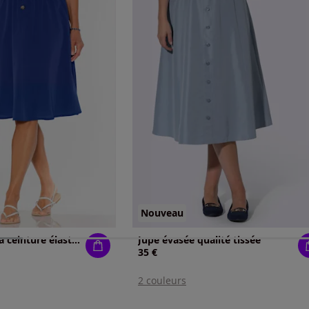
Nouveau
Jupe volants à la ceinture élastique
Jupe évasée qualité tissée
35 €
2 couleurs