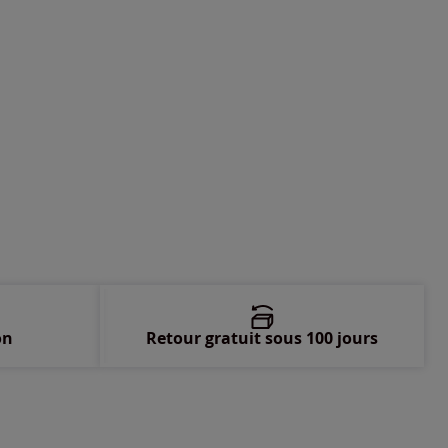
-
disponible dans 9 semaines
-
En stock
-
disponible dans 9 semaines
-
disponible dans 9 semaines
on
Retour gratuit sous 100 jours