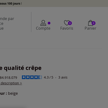
sous 100 jours
!
de par
ce
0
0
ue
Compte
Favoris
Panier
e qualité crêpe
4.3
/
5
-
3
avis
684.918.079
a description >
ur :
beige
r une couleur :