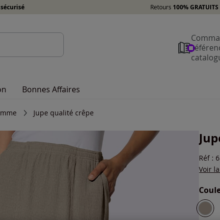
sécurisé
Retours
100% GRATUITS 
Comman
référen
catalog
on
Bonnes Affaires
femme
Jupe qualité crêpe
Jup
Réf : 
Voir l
Coule
Choisi