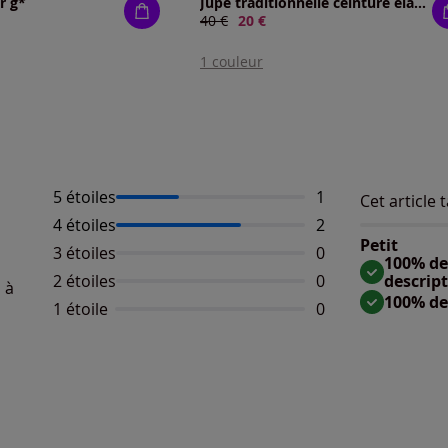
r g*
Jupe traditionnelle ceinture élastique confortable
Ancien prix :
40 €
Nouveau prix :
20 €
1 couleur
5 étoiles
Nombre d'avis :
1
Cet article t
Répartition 
Taille
4 étoiles
Nombre d'avis :
2
Taille 
Petit
3 étoiles
Aucun avis dispo
0
Taille
100% des
2 étoiles
Aucun avis dispo
0
descrip
 à
100% de
1 étoile
Aucun avis dispo
0