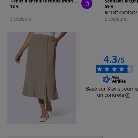
T-shirt à encolure ronde imprimé chats
Sandales largeu
18 €
59 €
airsoft comfort+
3 couleurs
3 couleurs
4.3
/5
Basé sur 3 avis soumis
un contrôle