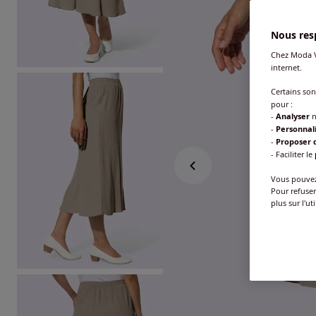
Nous resp
Chez Moda V
internet.
Certains so
pour :
-
Analyser
n
-
Personnal
-
Proposer d
- Faciliter le
Vous pouvez 
Pour refuser
plus sur l'ut