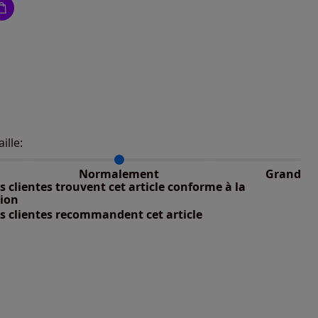
aille:
du taillant selon les avis clients
 normalement : 100%
petit : 0%
Normalement
Grand
nible
 grand : 0%
 clientes trouvent cet article conforme à la
nible
tion
s clientes recommandent cet article
nible