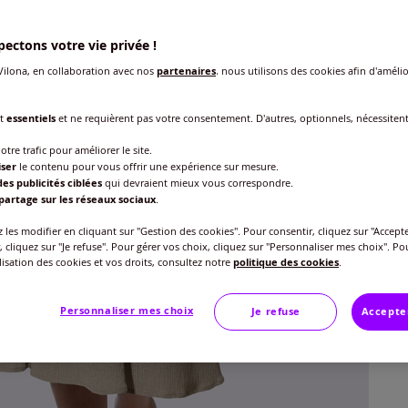
ectons votre vie privée !
ilona, en collaboration avec nos
partenaires
, nous utilisons des cookies afin d'amélio
Taille
nt
essentiels
et ne requièrent pas votre consentement. D'autres, optionnels, nécessiten
Veu
otre trafic pour améliorer le site.
Gu
40 
iser
le contenu pour vous offrir une expérience sur mesure.
es publicités ciblées
qui devraient mieux vous correspondre.
35
partage sur les réseaux sociaux
.
42 
les modifier en cliquant sur "Gestion des cookies". Pour consentir, cliquez sur "Accepte
, cliquez sur "Je refuse". Pour gérer vos choix, cliquez sur "Personnaliser mes choix". Po
ilisation des cookies et vos droits, consultez notre
politique des cookies
.
44 
Personnaliser mes choix
Je refuse
Accepte
46 
48 