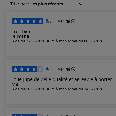
Trier par :
Les plus récents
Les plus récents
5
Vérifié
/5
Les plus anciens
tres bien
NICOLE R.
Avis du 27/05/2026 suite à mon achat du 08/05/2026
Notes les plus élevées
Notes les plus basses
4
Vérifié
/5
Jolie jupe de belle qualité et agréable à porter
V G.
Avis du 10/03/2026 suite à mon achat du 24/02/2026