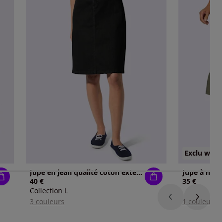
Exclu web
Jupe en jean qualité coton extensible indéformable
40 €
35 €
Collection L
3 couleurs
1 couleur