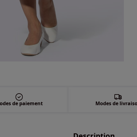
50 
52 
54 
56 
odes de paiement
Modes de livrais
Description