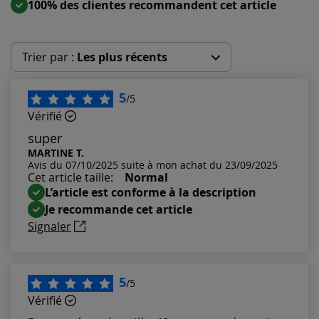
100% des clientes recommandent cet article
Trier par :
Les plus récents
Les plus récents
5
/5
Vérifié
Les plus anciens
super
MARTINE T.
Avis du 07/10/2025 suite à mon achat du 23/09/2025
Notes les plus élevées
Cet article taille:
Normal
L’article est conforme à la description
Notes les plus basses
Je recommande cet article
Signaler
5
/5
Vérifié