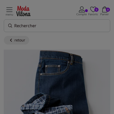
0
0
Compte
Favoris
Panier
menu
retour