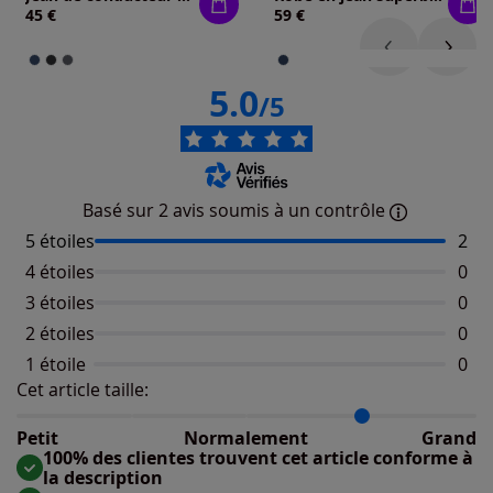
45 €
59 €
5.0
/5
Basé sur 2 avis soumis à un contrôle
5 étoiles
Nomb
2
4 étoiles
Aucu
0
3 étoiles
Aucu
0
2 étoiles
Aucu
0
1 étoile
Aucu
0
Cet article taille:
Répartition du taillant selon les avis clients
Taille normalement : 50%
Taille petit : 0%
Petit
Normalement
Grand
Taille grand : 50%
100% des clientes trouvent cet article conforme à
la description