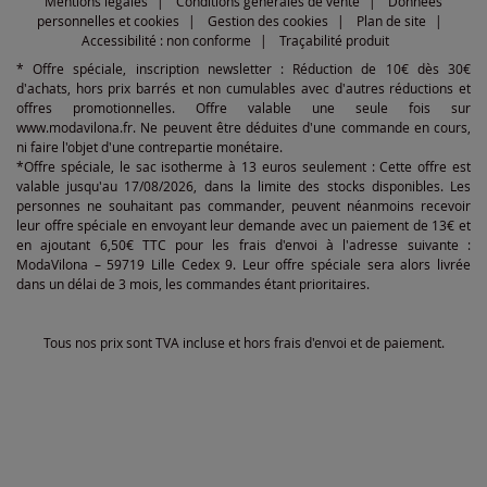
Mentions légales
Conditions générales de vente
Données
personnelles et cookies
Gestion des cookies
Plan de site
Accessibilité : non conforme
Traçabilité produit
* Offre spéciale, inscription newsletter : Réduction de 10€ dès 30€
d'achats, hors prix barrés et non cumulables avec d'autres réductions et
offres promotionnelles. Offre valable une seule fois sur
www.modavilona.fr. Ne peuvent être déduites d'une commande en cours,
ni faire l'objet d'une contrepartie monétaire.
*Offre spéciale, le sac isotherme à 13 euros seulement : Cette offre est
valable jusqu'au 17/08/2026, dans la limite des stocks disponibles. Les
personnes ne souhaitant pas commander, peuvent néanmoins recevoir
leur offre spéciale en envoyant leur demande avec un paiement de 13€ et
en ajoutant 6,50€ TTC pour les frais d'envoi à l'adresse suivante :
ModaVilona – 59719 Lille Cedex 9. Leur offre spéciale sera alors livrée
dans un délai de 3 mois, les commandes étant prioritaires.
Tous nos prix sont TVA incluse et hors frais d'envoi et de paiement.