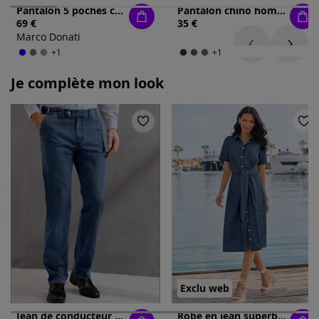
Pantalon 5 poches coupe 5 poches
Pantalon chino homme
69 €
35 €
Marco Donati
+1
+1
Je complète mon look
Exclu web
Jean de conducteur largeur réglable à la taille pour plus de confort
Robe en jean superbe aspect cache-cœur