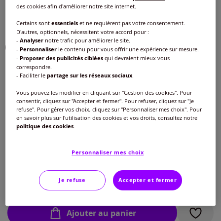
des cookies afin d'améliorer notre site internet.
Couleur :
bleu délavé
Certains sont
essentiels
et ne requièrent pas votre consentement.
Choisir une couleur :
D'autres, optionnels, nécessitent votre accord pour :
-
Analyser
notre trafic pour améliorer le site.
-
Personnaliser
le contenu pour vous offrir une expérience sur mesure.
-
Proposer des publicités ciblées
qui devraient mieux vous
correspondre.
- Faciliter le
partage sur les réseaux sociaux
.
Modèle :
Vous pouvez les modifier en cliquant sur "Gestion des cookies". Pour
consentir, cliquez sur "Accepter et fermer". Pour refuser, cliquez sur "Je
Tailles standard :
refuse". Pour gérer vos choix, cliquez sur "Personnaliser mes choix". Pour
en savoir plus sur l'utilisation des cookies et vos droits, consultez notre
Taille :
politique des cookies
.
Tailles moyennes :
Veuillez sélectionner une taille
Personnaliser mes choix
Tailles standard :
Guide des tailles
40 -
En stock
59
€
Je refuse
Accepter et fermer
42 -
En stock
Ajouter au panier