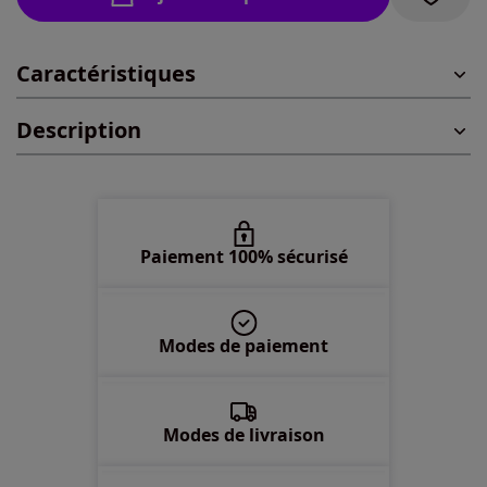
44 -
En stock
Caractéristiques
46 -
En stock
Description
48 -
En stock
50 -
En stock
52 -
En stock
Paiement 100% sécurisé
54 -
En stock
Modes de paiement
56 -
En stock
58 -
En stock
Modes de livraison