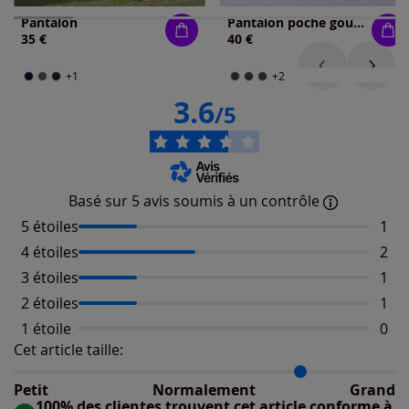
Pantalon
Pantalon poche gousset devant
35 €
40 €
+1
+2
3.6
/5
Basé sur 5 avis soumis à un contrôle
5 étoiles
Nomb
1
4 étoiles
Nomb
2
3 étoiles
Nomb
1
2 étoiles
Nomb
1
1 étoile
Aucu
0
Cet article taille:
Répartition du taillant selon les avis clients
Taille normalement : 50%
Taille petit : 0%
Petit
Normalement
Grand
Taille grand : 50%
100% des clientes trouvent cet article conforme à