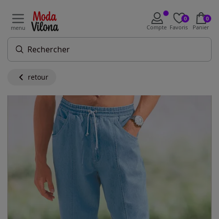
0
0
Compte
Favoris
Panier
menu
retour