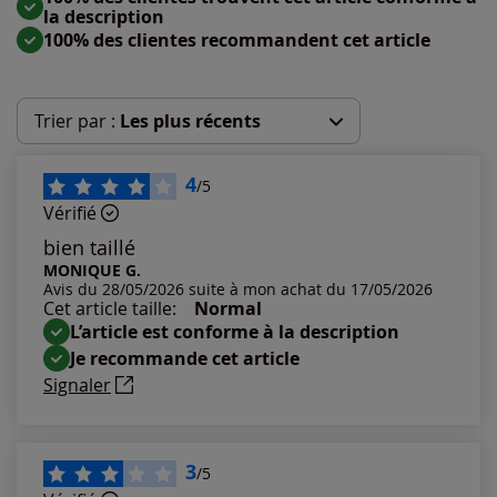
la description
100% des clientes recommandent cet article
Trier par :
Les plus récents
Les plus récents
4
/5
Vérifié
Les plus anciens
bien taillé
MONIQUE G.
Avis du 28/05/2026 suite à mon achat du 17/05/2026
Notes les plus élevées
Cet article taille:
Normal
L’article est conforme à la description
Notes les plus basses
Je recommande cet article
Signaler
3
/5