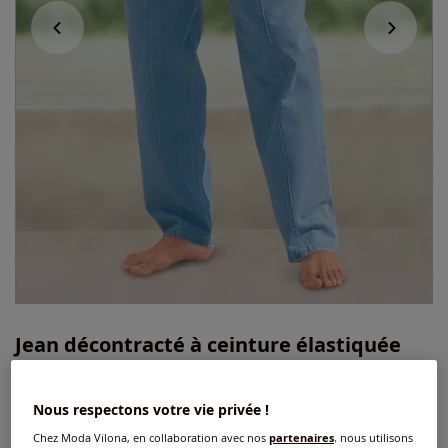
Jean décontracté à ceinture élastiquée
3.6
/
5
-
5
avis
Réf : 169.260.068
Nous respectons votre vie privée !
Chez Moda Vilona, en collaboration avec nos
partenaires
, nous utilisons
Couleur :
bleu blanchi