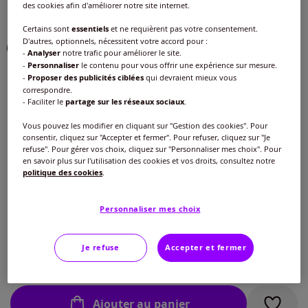
des cookies afin d'améliorer notre site internet.
Choisir une couleur :
Certains sont
essentiels
et ne requièrent pas votre consentement.
D'autres, optionnels, nécessitent votre accord pour :
-
Analyser
notre trafic pour améliorer le site.
-
Personnaliser
le contenu pour vous offrir une expérience sur mesure.
-
Proposer des publicités ciblées
qui devraient mieux vous
correspondre.
- Faciliter le
partage sur les réseaux sociaux
.
Vous pouvez les modifier en cliquant sur "Gestion des cookies". Pour
Modèle :
consentir, cliquez sur "Accepter et fermer". Pour refuser, cliquez sur "Je
refuse". Pour gérer vos choix, cliquez sur "Personnaliser mes choix". Pour
Tailles standard :
en savoir plus sur l'utilisation des cookies et vos droits, consultez notre
politique des cookies
.
Taille :
Tailles moyennes :
Veuillez sélectionner une taille
Personnaliser mes choix
Tailles standard :
Guide des tailles
40 -
En stock
Je refuse
Accepter et fermer
35
€
42 -
En stock
Ajouter au panier