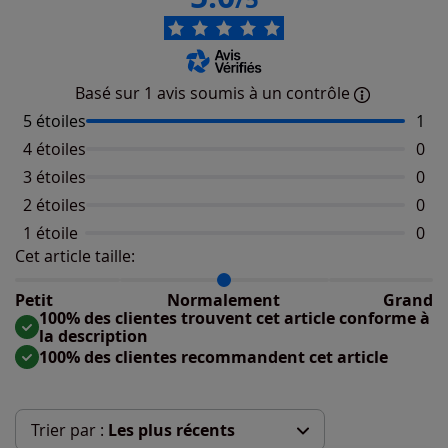
Basé sur 1 avis soumis à un contrôle
5 étoiles
Nomb
1
4 étoiles
Aucu
0
3 étoiles
Aucu
0
2 étoiles
Aucu
0
1 étoile
Aucu
0
Cet article taille:
Répartition du taillant selon les avis clients
Taille normalement : 100%
Taille petit : 0%
Petit
Normalement
Grand
Taille grand : 0%
100% des clientes trouvent cet article conforme à
la description
100% des clientes recommandent cet article
Trier par :
Les plus récents