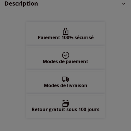
Description
48 -
En stock
50 -
épuisé
52 -
En stock
Paiement 100% sécurisé
54 -
En stock
Modes de paiement
56 -
En stock
58 -
épuisé
Modes de livraison
Retour gratuit sous 100 jours