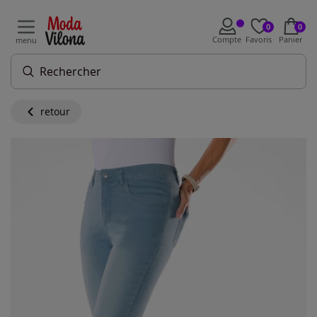
0
0
Compte
Favoris
Panier
menu
retour