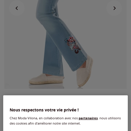
Jean bootcut denim doux
Nous respectons votre vie privée !
5
/
5
-
1
avis
Réf : 417.672.012
Chez Moda Vilona, en collaboration avec nos
partenaires
, nous utilisons
des cookies afin d'améliorer notre site internet.
Couleur :
bleu blanchi