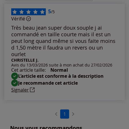
Les plus récents
5
/5
Vérifié
Les plus anciens
Très beau jean super doux souple j ai
commandé en taille courte mais il est un
Notes les plus élevées
peut long quand même si vous faite moins
d 1,50 mètre il faudra un revers ou un
ourlet
Notes les plus basses
CHRISTELLE J.
Avis du 13/03/2026 suite à mon achat du 27/02/2026
Cet article taille:
Normal
L’article est conforme à la description
Je recommande cet article
Signaler
1
Nous vous recommandons