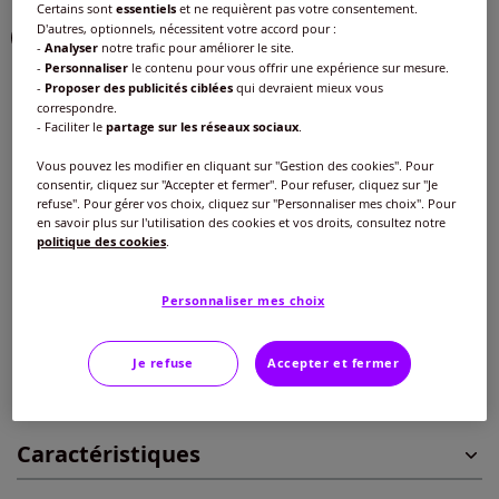
Certains sont
essentiels
et ne requièrent pas votre consentement.
D'autres, optionnels, nécessitent votre accord pour :
-
Analyser
notre trafic pour améliorer le site.
-
Personnaliser
le contenu pour vous offrir une expérience sur mesure.
-
Proposer des publicités ciblées
qui devraient mieux vous
Modèle :
correspondre.
- Faciliter le
partage sur les réseaux sociaux
.
Taille standard
Vous pouvez les modifier en cliquant sur "Gestion des cookies". Pour
Taille :
Longueur courte
consentir, cliquez sur "Accepter et fermer". Pour refuser, cliquez sur "Je
refuse". Pour gérer vos choix, cliquez sur "Personnaliser mes choix". Pour
Veuillez sélectionner une taille
en savoir plus sur l'utilisation des cookies et vos droits, consultez notre
politique des cookies
.
Taille standard
Guide des tailles
40 -
épuisé
40
€
Personnaliser mes choix
42 -
En stock
Je refuse
Accepter et fermer
Ajouter au panier
44 -
En stock
Caractéristiques
46 -
épuisé