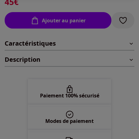
45
€
40 -
Disponible dans 1 semaine
Ajouter au panier
42 -
Disponible dans 1 semaine
Caractéristiques
44 -
En stock
Description
46 -
En stock
48 -
Disponible dans 1 semaine
50 -
épuisé
Paiement 100% sécurisé
52 -
épuisé
Modes de paiement
54 -
En stock