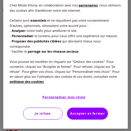
Chez Moda Vilona, en collaboration avec nos
partenaires
, nous utilisons
Choisir une couleur :
des cookies afin d'améliorer notre site internet.
Certains sont
essentiels
et ne requièrent pas votre consentement.
D'autres, optionnels, nécessitent votre accord pour :
-
Analyser
notre trafic pour améliorer le site.
-
Personnaliser
le contenu pour vous offrir une expérience sur mesure.
-
Proposer des publicités ciblées
qui devraient mieux vous
correspondre.
- Faciliter le
partage sur les réseaux sociaux
.
Vous pouvez les modifier en cliquant sur "Gestion des cookies". Pour
consentir, cliquez sur "Accepter et fermer". Pour refuser, cliquez sur "Je
refuse". Pour gérer vos choix, cliquez sur "Personnaliser mes choix". Pour
en savoir plus sur l'utilisation des cookies et vos droits, consultez notre
Modèle :
politique des cookies
.
Taille standard
Personnaliser mes choix
Taille :
Longueur courte
Veuillez sélectionner une taille
Je refuse
Accepter et fermer
Taille standard
Guide des tailles
38 -
En stock