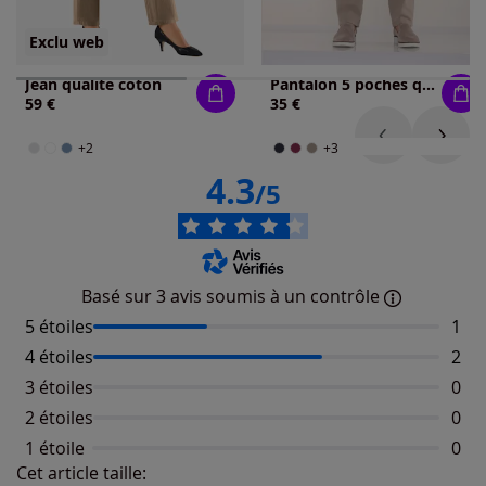
Exclu web
Jean qualité coton
Pantalon 5 poches qualité extensible
59 €
35 €
+2
+3
4.3
/5
Basé sur 3 avis soumis à un contrôle
5 étoiles
Nomb
1
4 étoiles
Nomb
2
3 étoiles
Aucu
0
2 étoiles
Aucu
0
1 étoile
Aucu
0
Cet article taille:
Répartition du taillant selon les avis clients