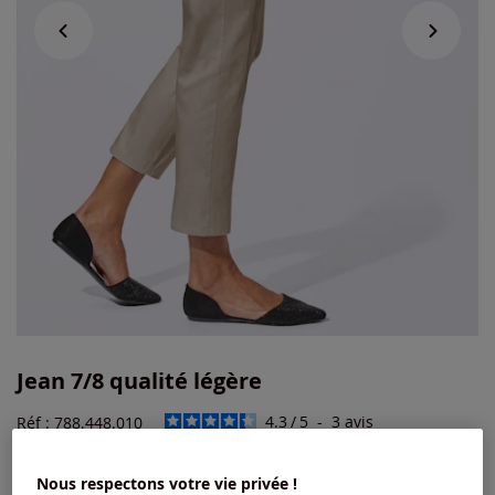
Jean 7/8 qualité légère
4.3
/
5
-
3
avis
Réf : 788.448.010
Nous respectons votre vie privée !
Couleur :
beige