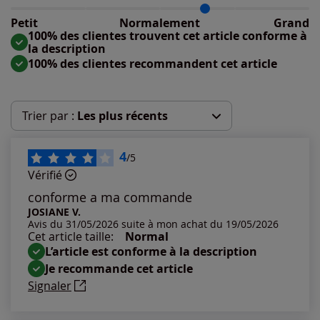
Taille normalement : 67%
Taille petit : 0%
Petit
Normalement
Grand
Taille grand : 33%
100% des clientes trouvent cet article conforme à
la description
100% des clientes recommandent cet article
Trier par :
Les plus récents
Les plus récents
4
/5
Vérifié
Les plus anciens
conforme a ma commande
JOSIANE V.
Avis du 31/05/2026 suite à mon achat du 19/05/2026
Notes les plus élevées
Cet article taille:
Normal
L’article est conforme à la description
Notes les plus basses
Je recommande cet article
Signaler