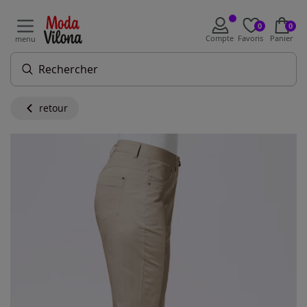
0
0
Compte
Favoris
Panier
menu
retour