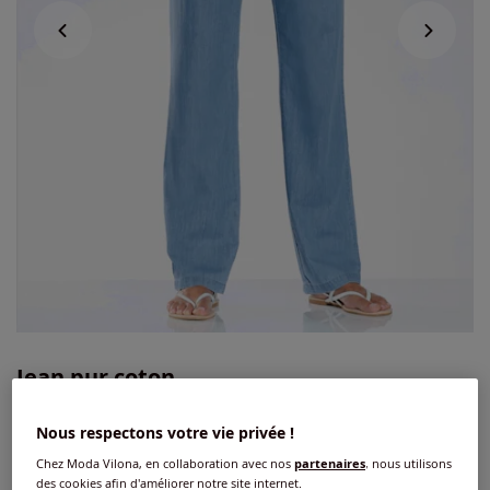
Jean pur coton
4.1
/
5
-
34
avis
Réf : 128.834.080
Nous respectons votre vie privée !
Chez Moda Vilona, en collaboration avec nos
partenaires
, nous utilisons
des cookies afin d'améliorer notre site internet.
Couleur :
bleu blanchi