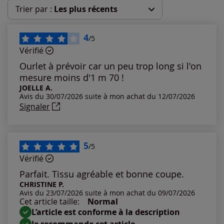
Trier par :
Les plus récents
Les plus récents
4
/5
Vérifié
Les plus anciens
Ourlet à prévoir car un peu trop long si l'on
mesure moins d'1 m 70 !
Notes les plus élevées
JOELLE A.
Avis du 30/07/2026 suite à mon achat du 12/07/2026
Signaler
Notes les plus basses
5
/5
Vérifié
Parfait. Tissu agréable et bonne coupe.
CHRISTINE P.
Avis du 23/07/2026 suite à mon achat du 09/07/2026
Cet article taille:
Normal
L’article est conforme à la description
Je recommande cet article