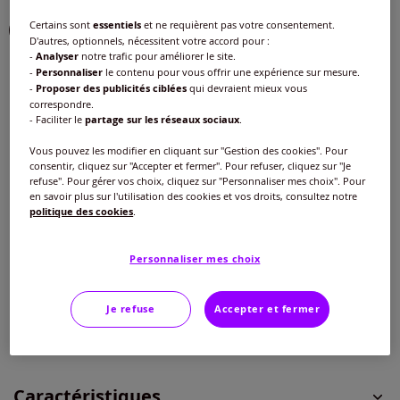
Choisir une couleur :
Certains sont
essentiels
et ne requièrent pas votre consentement.
D'autres, optionnels, nécessitent votre accord pour :
-
Analyser
notre trafic pour améliorer le site.
-
Personnaliser
le contenu pour vous offrir une expérience sur mesure.
-
Proposer des publicités ciblées
qui devraient mieux vous
correspondre.
Modèle :
- Faciliter le
partage sur les réseaux sociaux
.
Taille standard
Vous pouvez les modifier en cliquant sur "Gestion des cookies". Pour
consentir, cliquez sur "Accepter et fermer". Pour refuser, cliquez sur "Je
Taille :
Longueur courte
refuse". Pour gérer vos choix, cliquez sur "Personnaliser mes choix". Pour
en savoir plus sur l'utilisation des cookies et vos droits, consultez notre
Veuillez sélectionner une taille
politique des cookies
.
Taille standard
Guide des tailles
40 -
En stock
Personnaliser mes choix
29
€
42 -
En stock
Je refuse
Accepter et fermer
Ajouter au panier
44 -
En stock
Caractéristiques
46 -
En stock