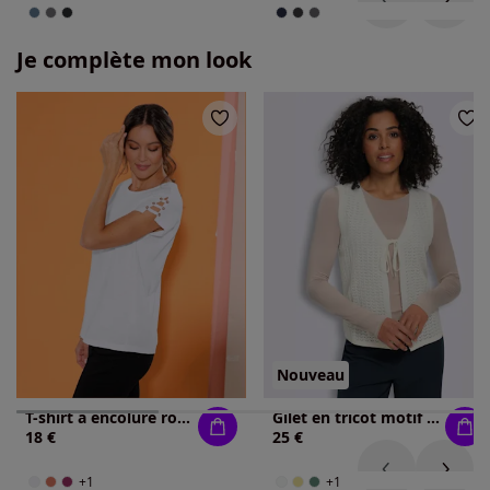
Je complète mon look
Nouveau
T-shirt à encolure ronde couleurs faciles à assortir
Gilet en tricot motif ajouré léger
18 €
25 €
+1
+1