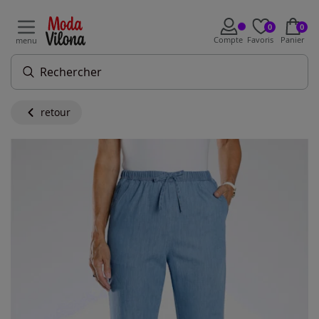
0
0
Compte
Favoris
Panier
menu
retour