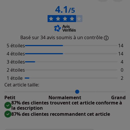
4.1
/5
Basé sur 34 avis soumis à un contrôle
5 étoiles
Nombr
14
4 étoiles
Nombr
14
3 étoiles
Nomb
4
2 étoiles
Aucu
0
1 étoile
Nomb
2
Cet article taille:
Répartition du taillant selon les avis clients
Taille normalement : 79%
Taille petit : 3%
Petit
Normalement
Grand
Taille grand : 18%
87% des clientes trouvent cet article conforme à
la description
87% des clientes recommandent cet article