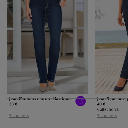
Jean féminin ceinture élastique boucle ceinture
33 €
40 €
Collection L
3 couleurs
3 couleurs