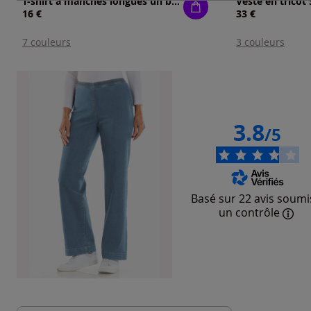
T-shirt à manches longues un basique facile à assortir
Veste en tricot
16 €
33 €
7 couleurs
3 couleurs
3.8
/5
Basé sur 22 avis soumi
un contrôle