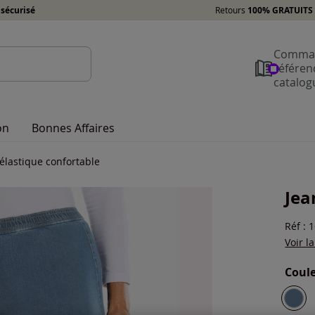
sécurisé
Retours
100% GRATUITS 
Comman
référen
catalog
on
Bonnes Affaires
 élastique confortable
Jea
Réf : 
Voir l
Coule
Choisi