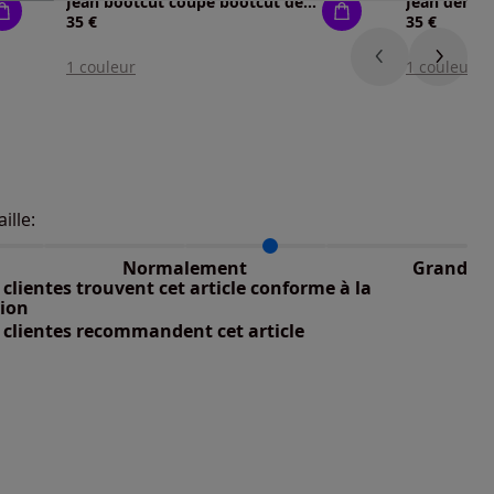
Jean bootcut coupe bootcut décontractée
Jean denim
35 €
35 €
1 couleur
1 couleur
aille:
du taillant selon les avis clients
 normalement : 55%
petit : 9%
Normalement
Grand
 grand : 36%
clientes trouvent cet article conforme à la
nible
tion
 clientes recommandent cet article