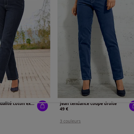
Jean 5 poches qualité coton extensible indéformable
Jean tendance coupe droite
49 €
3 couleurs