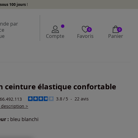
sous 100 jours
!
de par
ce
0
0
ue
Compte
Favoris
Panier
n ceinture élastique confortable
3.8
/
5
-
22
avis
166.492.113
a description >
ur :
bleu blanchi
r une couleur :