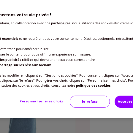
ectons votre vie privée !
ilona, en collaboration avec nos
partenaires
, nous utilisons des cookies afin d'amélio
Modèl
nt
essentiels
et ne requièrent pas votre consentement. D'autres, optionnels, nécessiten
Tai
otre trafic pour améliorer le site.
Taille
Lon
iser
le contenu pour vous offrir une expérience sur mesure.
es publicités ciblées
qui devraient mieux vous correspondre.
Veu
partage sur les réseaux sociaux
.
Tai
Gu
40 
les modifier en cliquant sur "Gestion des cookies". Pour consentir, cliquez sur "Accepte
, cliquez sur "Je refuse". Pour gérer vos choix, cliquez sur "Personnaliser mes choix". Po
30
ilisation des cookies et vos droits, consultez notre
politique des cookies
.
42 
Personnaliser mes choix
Je refuse
Accepte
44 
46 