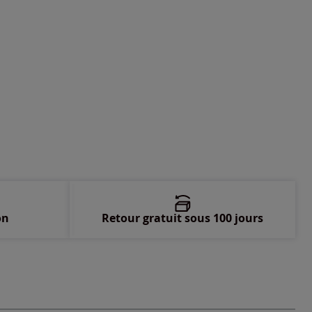
-
En stock
-
En stock
-
En stock
-
En stock
-
En stock
-
En stock
on
Retour gratuit sous 100 jours