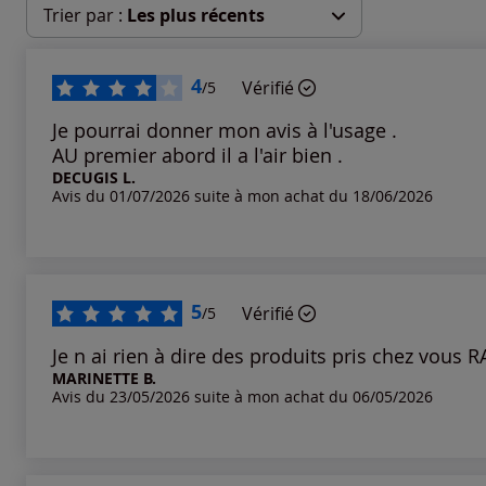
Trier par :
Les plus récents
Les plus récents
4
Vérifié
/5
Les plus anciens
Je pourrai donner mon avis à l'usage .
AU premier abord il a l'air bien .
DECUGIS L.
Notes les plus élevées
Avis du 01/07/2026 suite à mon achat du 18/06/2026
Notes les plus basses
5
Vérifié
/5
Je n ai rien à dire des produits pris chez vous 
MARINETTE B.
Avis du 23/05/2026 suite à mon achat du 06/05/2026