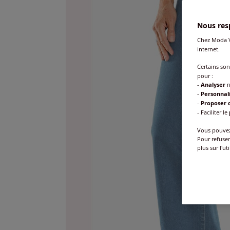
Nous resp
Chez Moda V
internet.
Certains so
pour :
-
Analyser
n
-
Personnal
-
Proposer d
- Faciliter le
Vous pouvez 
Pour refuser
plus sur l'ut