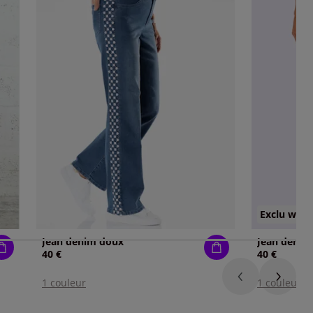
Exclu web
Jean denim doux
Jean denim
40 €
40 €
1 couleur
1 couleur