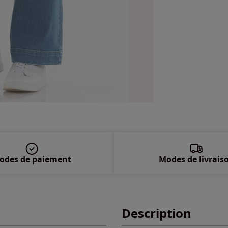
48 
50 
52 
54 
56 
58 
odes de paiement
Modes de livrais
Description