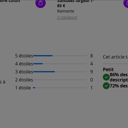
 50% coton
Sandales largeur f*
85 €
Remonte
2 couleurs
5 étoiles
Nombre d'avis :
8
Cet article t
Répartition 
Taille
4 étoiles
Nombre d'avis :
4
Taille 
Petit
3 étoiles
Nombre d'avis :
9
Taille
86% des 
2 étoiles
Aucun avis dispo
0
descrip
s à
72% des
1 étoile
Nombre d'avis :
1