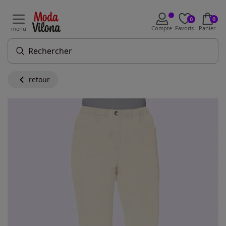
0
0
Compte
Favoris
Panier
menu
retour