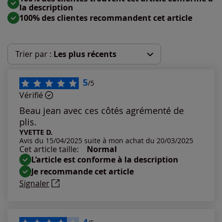
la description
100% des clientes recommandent cet article
Trier par :
Les plus récents
Les plus récents
5
/5
Vérifié
Les plus anciens
Beau jean avec ces côtés agrémenté de
plis.
Notes les plus élevées
YVETTE D.
Avis du 15/04/2025 suite à mon achat du 20/03/2025
Cet article taille:
Normal
Notes les plus basses
L’article est conforme à la description
Je recommande cet article
Signaler