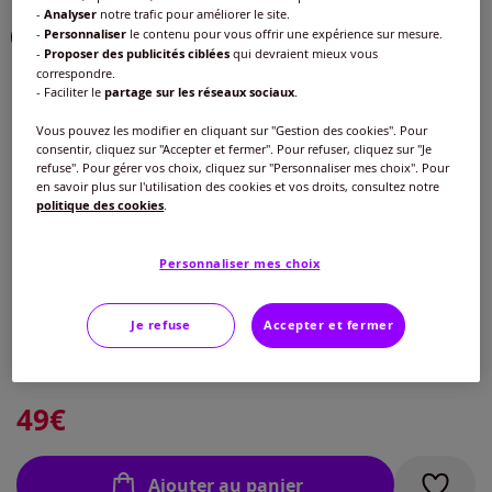
-
Analyser
notre trafic pour améliorer le site.
Choisir une couleur :
-
Personnaliser
le contenu pour vous offrir une expérience sur mesure.
-
Proposer des publicités ciblées
qui devraient mieux vous
correspondre.
- Faciliter le
partage sur les réseaux sociaux
.
Vous pouvez les modifier en cliquant sur "Gestion des cookies". Pour
consentir, cliquez sur "Accepter et fermer". Pour refuser, cliquez sur "Je
refuse". Pour gérer vos choix, cliquez sur "Personnaliser mes choix". Pour
en savoir plus sur l'utilisation des cookies et vos droits, consultez notre
politique des cookies
.
Modèle :
Taille standard
Personnaliser mes choix
Taille :
Longueur courte
Je refuse
Accepter et fermer
Veuillez sélectionner une taille
Taille standard
Guide des tailles
40 -
En stock
49
€
42 -
épuisé
Ajouter au panier