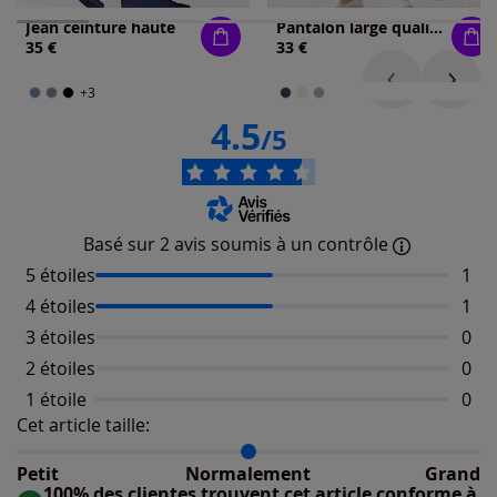
Jean ceinture haute
Pantalon large qualité jean légère et estivale
35 €
33 €
+3
4.5
/5
Basé sur 2 avis soumis à un contrôle
5 étoiles
Nomb
1
4 étoiles
Nomb
1
3 étoiles
Aucu
0
2 étoiles
Aucu
0
1 étoile
Aucu
0
Cet article taille:
Répartition du taillant selon les avis clients
Taille normalement : 100%
Taille petit : 0%
Petit
Normalement
Grand
Taille grand : 0%
100% des clientes trouvent cet article conforme à