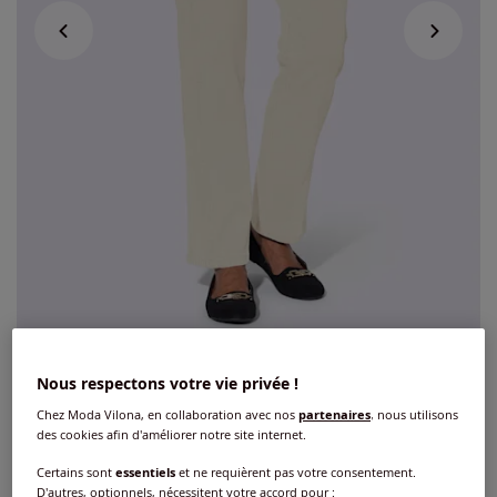
Jean facile à enfiler
Nous respectons votre vie privée !
Chez Moda Vilona, en collaboration avec nos
partenaires
, nous utilisons
4.5
/
5
-
2
avis
Réf : 347.782.001
des cookies afin d'améliorer notre site internet.
Certains sont
essentiels
et ne requièrent pas votre consentement.
Couleur :
blanc
D'autres, optionnels, nécessitent votre accord pour :