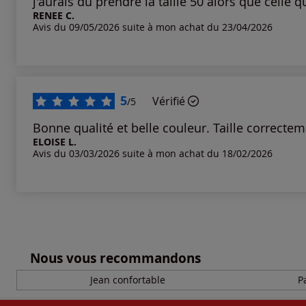
j'aurais du prendre la taille 50 alors que celle q
RENEE C.
Notes les plus élevées
Avis du 09/05/2026 suite à mon achat du 23/04/2026
Notes les plus basses
5
Vérifié
/5
Bonne qualité et belle couleur. Taille correctem
ELOISE L.
Avis du 03/03/2026 suite à mon achat du 18/02/2026
Nous vous recommandons
Jean confortable
P