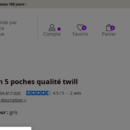
sous 100 jours
!
de par
ce
0
0
ue
Compte
Favoris
Panier
n 5 poches qualité twill
4.5
/
5
-
2
avis
404.817.020
a description >
ur :
gris
r une couleur :