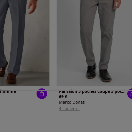
o homme
Pantalon 5 poches coupe 5 poches
69 €
Marco Donati
4 couleurs