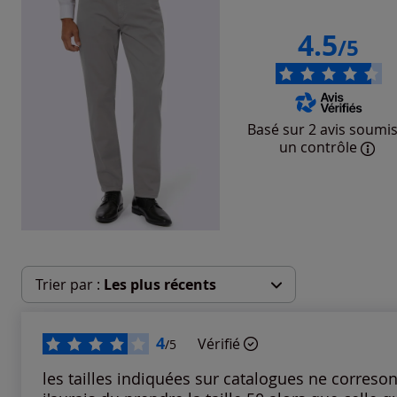
4.5
/5
Basé sur 2 avis soumis
un contrôle
Trier par :
Les plus récents
Les plus récents
4
Vérifié
/5
Les plus anciens
les tailles indiquées sur catalogues ne corresond