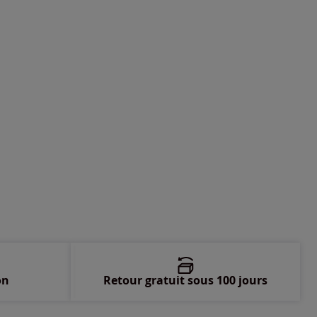
-
En stock
-
En stock
-
En stock
-
En stock
-
En stock
on
Retour gratuit sous 100 jours