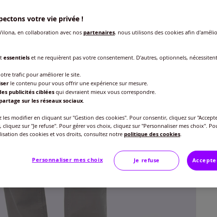
ectons votre vie privée !
ilona, en collaboration avec nos
partenaires
, nous utilisons des cookies afin d'amélio
Modèl
nt
essentiels
et ne requièrent pas votre consentement. D'autres, optionnels, nécessiten
Tai
otre trafic pour améliorer le site.
Taille
iser
le contenu pour vous offrir une expérience sur mesure.
Tai
es publicités ciblées
qui devraient mieux vous correspondre.
Veu
partage sur les réseaux sociaux
.
Tai
les modifier en cliquant sur "Gestion des cookies". Pour consentir, cliquez sur "Accepte
Gu
40 
, cliquez sur "Je refuse". Pour gérer vos choix, cliquez sur "Personnaliser mes choix". Po
ilisation des cookies et vos droits, consultez notre
politique des cookies
.
45
42 
Personnaliser mes choix
Je refuse
Accepte
44 
46 