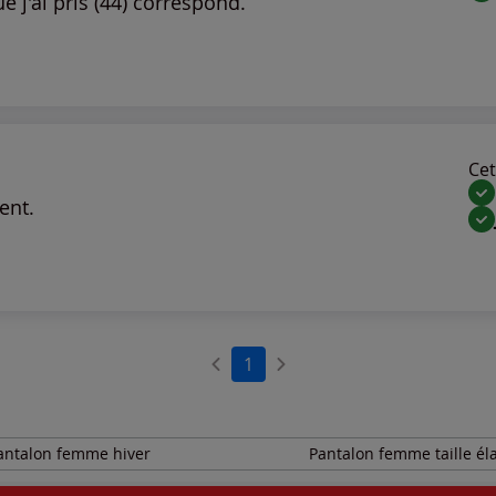
ue j'ai pris (44) correspond.
Cet 
ent.
1
antalon femme hiver
Pantalon femme taille él