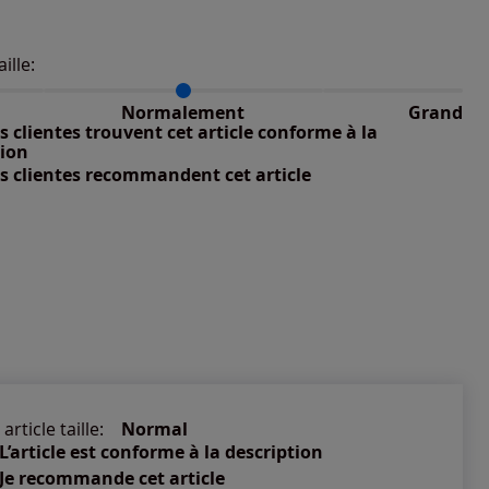
aille:
du taillant selon les avis clients
 normalement : 100%
petit : 0%
Normalement
Grand
nible
 grand : 0%
 clientes trouvent cet article conforme à la
nible
tion
s clientes recommandent cet article
nible
article taille:
Normal
L’article est conforme à la description
Je recommande cet article