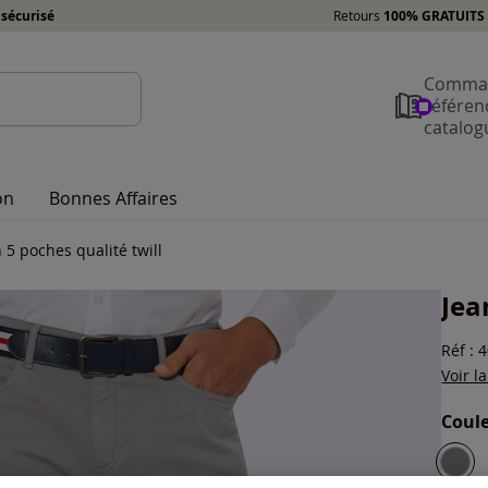
sécurisé
Retours
100% GRATUITS 
Comman
référen
catalog
on
Bonnes Affaires
 5 poches qualité twill
Jea
Réf : 
Voir l
Coule
Choisi