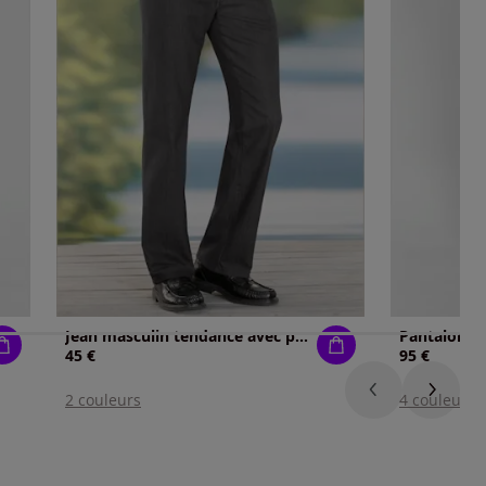
Jean masculin tendance avec poches et passants
45 €
95 €
2 couleurs
4 couleurs