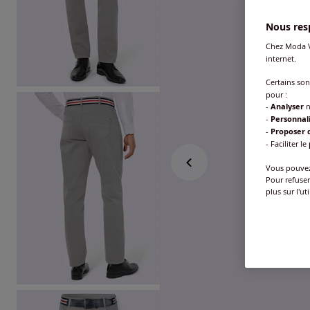
Nous resp
Chez Moda V
internet.
Certains so
pour :
-
Analyser
n
-
Personnal
-
Proposer d
- Faciliter le
Vous pouvez 
Pour refuser
plus sur l'ut