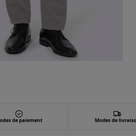
48 
50 
52 
54 
56 
odes de paiement
Modes de livrais