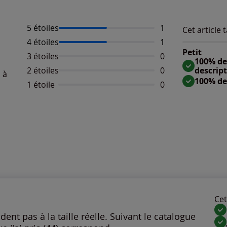
5 étoiles
Nombre d'avis :
1
Cet article t
Répartition 
Taille
4 étoiles
Nombre d'avis :
1
Taille 
Petit
3 étoiles
Aucun avis dispo
0
Taille
100% des
2 étoiles
Aucun avis dispo
0
descrip
 à
100% de
1 étoile
Aucun avis dispo
0
Cet 
ent pas à la taille réelle. Suivant le catalogue