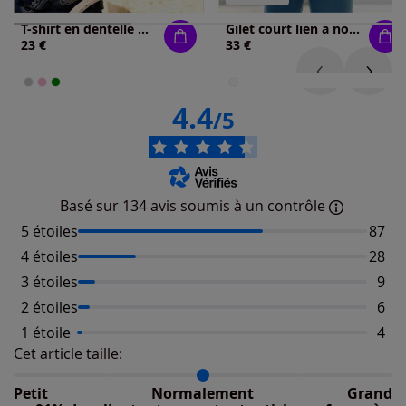
T-shirt en dentelle manches bouffantes discrètes
Gilet court lien à nouer
23 €
33 €
4.4
/5
Basé sur 134 avis soumis à un contrôle
5 étoiles
Nombr
87
4 étoiles
Nombr
28
3 étoiles
Nomb
9
2 étoiles
Nomb
6
1 étoile
Nomb
4
Cet article taille:
Répartition du taillant selon les avis clients
Taille normalement : 87%
Taille petit : 6%
Petit
Normalement
Grand
Taille grand : 7%