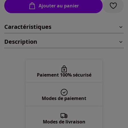
Ajouter au panier
44 -
En stock
Caractéristiques
46 -
En stock
Description
48 -
En stock
50 -
En stock
52 -
En stock
Paiement 100% sécurisé
54 -
En stock
Modes de paiement
56 -
En stock
58 -
En stock
Modes de livraison