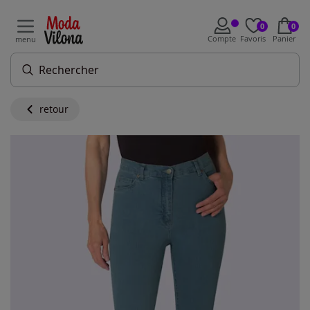
0
0
Compte
Favoris
Panier
menu
retour