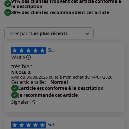
91% des clientes trouvent cet article conforme à
la description
88% des clientes recommandent cet article
Trier par :
Les plus récents
Les plus récents
5
/5
Vérifié
Les plus anciens
très bien
NICOLE D.
Avis du 06/08/2026 suite à mon achat du 14/07/2026
Notes les plus élevées
Cet article taille:
Normal
L’article est conforme à la description
Notes les plus basses
Je recommande cet article
Signaler
5
/5