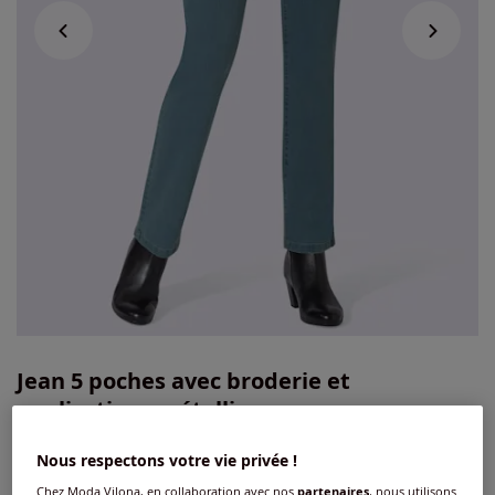
Jean 5 poches avec broderie et
applications métalliques
4.4
/
5
-
134
avis
Réf : 271.261.202
Nous respectons votre vie privée !
Chez Moda Vilona, en collaboration avec nos
partenaires
, nous utilisons