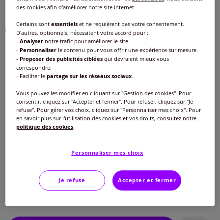
des cookies afin d'améliorer notre site internet.
Couleur :
bleu blanchi
Choisir une couleur :
Certains sont
essentiels
et ne requièrent pas votre consentement.
D'autres, optionnels, nécessitent votre accord pour :
-
Analyser
notre trafic pour améliorer le site.
-
Personnaliser
le contenu pour vous offrir une expérience sur mesure.
-
Proposer des publicités ciblées
qui devraient mieux vous
correspondre.
- Faciliter le
partage sur les réseaux sociaux
.
Vous pouvez les modifier en cliquant sur "Gestion des cookies". Pour
consentir, cliquez sur "Accepter et fermer". Pour refuser, cliquez sur "Je
Modèle :
refuse". Pour gérer vos choix, cliquez sur "Personnaliser mes choix". Pour
en savoir plus sur l'utilisation des cookies et vos droits, consultez notre
Taille standard
politique des cookies
.
Taille :
Longueur courte
Personnaliser mes choix
Veuillez sélectionner une taille
Taille standard
Guide des tailles
Je refuse
Accepter et fermer
40 -
En stock
40
€
42 -
En stock