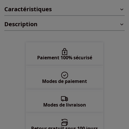
Caractéristiques
46 -
En stock
Description
48 -
En stock
50 -
En stock
52 -
Disponible dans 3 semaines
Paiement 100% sécurisé
54 -
En stock
Modes de paiement
56 -
Disponible dans 3 semaines
Modes de livraison
Retour gratuit sous 100 jours