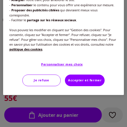
Analyser
-
Personnaliser
le contenu pour vous offrir une expérience sur mesure.
Choisir une couleur :
-
Proposer des publicités ciblées
qui devraient mieux vous
correspondre.
- Faciliter le
partage sur les réseaux sociaux
.
Vous pouvez les modifier en cliquant sur "Gestion des cookies". Pour
consentir, cliquez sur "Accepter et fermer". Pour refuser, cliquez sur "Je
refuse". Pour gérer vos choix, cliquez sur "Personnaliser mes choix". Pour
Modèle :
en savoir plus sur l'utilisation des cookies et vos droits, consultez notre
politique des cookies
.
Tailles moyennes :
Personnaliser mes choix
Taille :
Tailles moyennes :
Veuillez sélectionner une taille
Je refuse
Accepter et fermer
Tailles standard :
Guide des tailles
40 -
En stock
55
€
42 -
En stock
Ajouter au panier
44 -
En stock