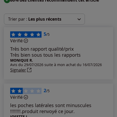
Trier par :
Les plus récents
Les plus récents
5
/5
Vérifié
Les plus anciens
Très bon rapport qualité/prix
Très bien sous tous les rapports
Notes les plus élevées
MONIQUE R.
Avis du 29/07/2026 suite à mon achat du 16/07/2026
Signaler
Notes les plus basses
2
/5
Vérifié
les poches latérales sont minuscules
!!!!!!!!.produit renvoyé ce jour.
JOSETTE L.