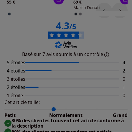
55 €
69 €
Marco Donati
4.3
/5
Basé sur 7 avis soumis à un contrôle
5 étoiles
Nomb
4
4 étoiles
Nomb
2
3 étoiles
Aucu
0
2 étoiles
Nomb
1
1 étoile
Aucu
0
Cet article taille:
Répartition du taillant selon les avis clients
Taille normalement : 80%
Taille petit : 20%
Petit
Normalement
Grand
Taille grand : 0%
80% des clientes trouvent cet article conforme à
la description
80% des clientes recommandent cet article