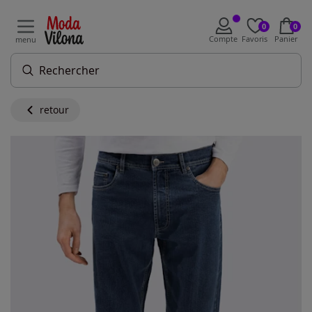
0
0
Compte
Favoris
Panier
menu
retour