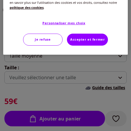
en savoir plus sur l'utilisation des cookies et vos droits, consultez notre
Choisir une couleur :
politique des cookies
.
Personnaliser mes choix
Je refuse
Accepter et fermer
Modèle :
Taille moyenne
Taille :
Taille moyenne
Veuillez sélectionner une taille
Taille standard
Guide des tailles
42 -
En stock
59
€
44 -
En stock
Ajouter au panier
46 -
En stock