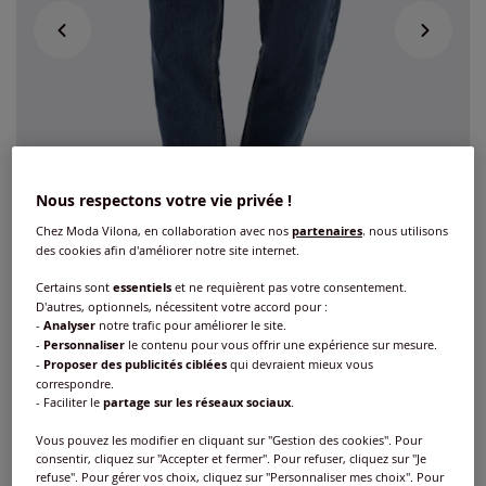
Nous respectons votre vie privée !
Chez Moda Vilona, en collaboration avec nos
partenaires
, nous utilisons
des cookies afin d'améliorer notre site internet.
Certains sont
essentiels
et ne requièrent pas votre consentement.
D'autres, optionnels, nécessitent votre accord pour :
-
Analyser
notre trafic pour améliorer le site.
-
Personnaliser
le contenu pour vous offrir une expérience sur mesure.
-
Proposer des publicités ciblées
qui devraient mieux vous
Jean qualité extensible très confortable
correspondre.
- Faciliter le
partage sur les réseaux sociaux
.
Réf : 730.493.019
Vous pouvez les modifier en cliquant sur "Gestion des cookies". Pour
consentir, cliquez sur "Accepter et fermer". Pour refuser, cliquez sur "Je
refuse". Pour gérer vos choix, cliquez sur "Personnaliser mes choix". Pour
Couleur :
bleu délavé