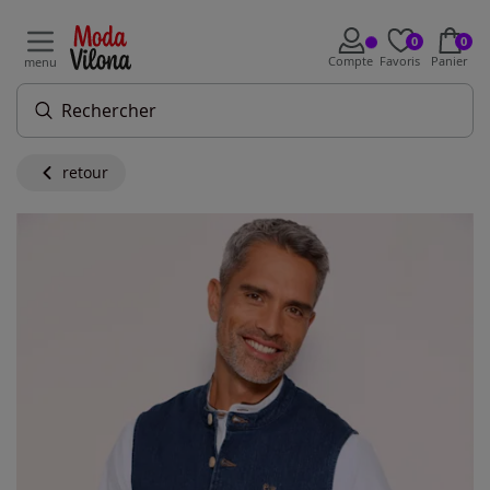
0
0
Compte
Favoris
Panier
menu
retour