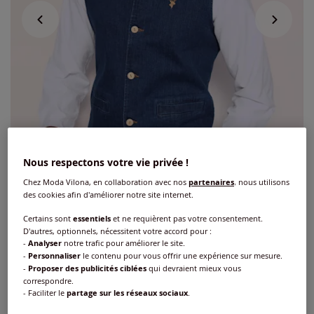
Nous respectons votre vie privée !
Chez Moda Vilona, en collaboration avec nos
partenaires
, nous utilisons
des cookies afin d'améliorer notre site internet.
Certains sont
essentiels
et ne requièrent pas votre consentement.
D'autres, optionnels, nécessitent votre accord pour :
Gilet traditionnel broderie contrastée
-
Analyser
notre trafic pour améliorer le site.
-
Personnaliser
le contenu pour vous offrir une expérience sur mesure.
Réf : 407.972.004
-
Proposer des publicités ciblées
qui devraient mieux vous
correspondre.
- Faciliter le
partage sur les réseaux sociaux
.
Couleur :
bleu foncé