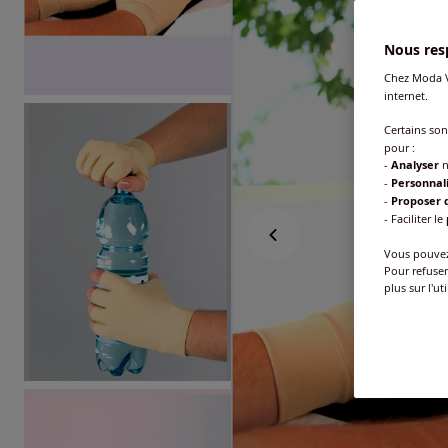
Nous resp
Chez Moda V
internet.
Certains so
pour :
-
Analyser
n
-
Personnal
-
Proposer d
- Faciliter le
Vous pouvez 
Pour refuser
plus sur l'ut