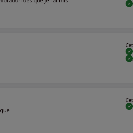
ioration dès que je l'ai mis
Cet 
Cet 
ique