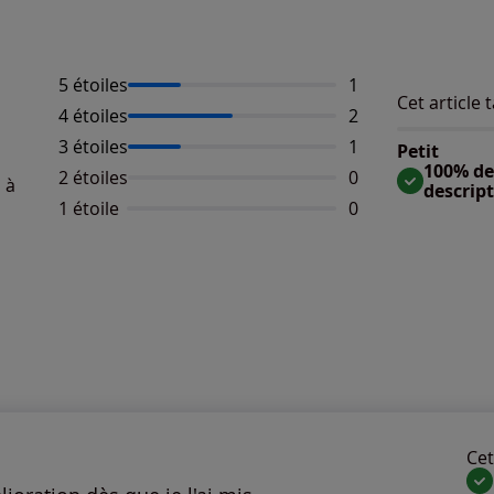
5 étoiles
Nombre d'avis :
1
Cet article t
Répartition 
4 étoiles
Nombre d'avis :
2
Taille
Taille 
3 étoiles
Nombre d'avis :
1
Petit
Taille
100% des
2 étoiles
Aucun avis dispo
0
 à
descrip
1 étoile
Aucun avis dispo
0
Cet 