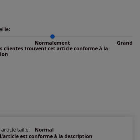
aille:
du taillant selon les avis clients
 normalement : 100%
petit : 0%
Normalement
Grand
 grand : 0%
 clientes trouvent cet article conforme à la
nible
tion
nible
article taille:
Normal
L’article est conforme à la description