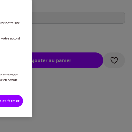
 :
lle unique - 0
rer notre site
ide des tailles
t votre accord
€
Ajouter au panier
r et fermer".
ur en savoir
r et fermer