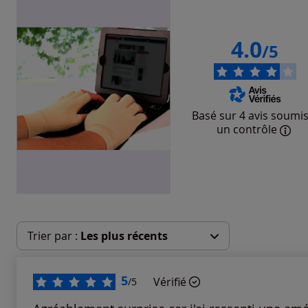
4.0
/5
Basé sur 4 avis soumis
un contrôle
Trier par :
Les plus récents
Les plus récents
5
Vérifié
/5
Les plus anciens