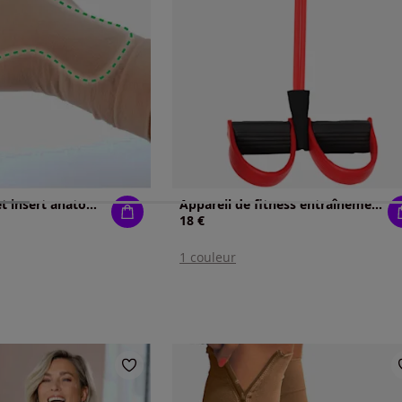
Bandage poignet insert anatomique en gel
Appareil de fitness entraînement des bras et des jambes
18 €
1 couleur