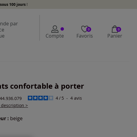
sous 100 jours
!
de par
ce
0
0
ue
Compte
Favoris
Panier
ts confortable à porter
4
/
5
-
4
avis
744.936.079
a description >
ur :
beige