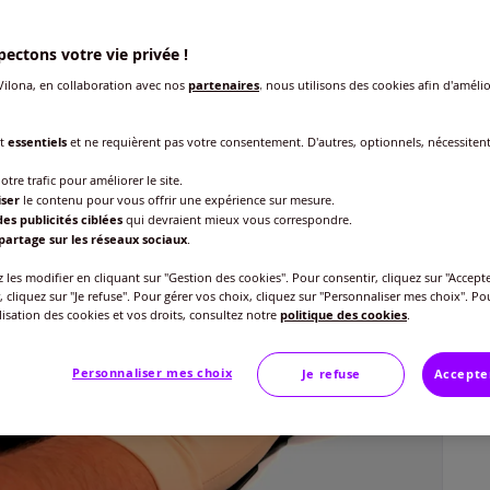
Taille
ectons votre vie privée !
Tai
ilona, en collaboration avec nos
partenaires
, nous utilisons des cookies afin d'amélio
Gu
nt
essentiels
et ne requièrent pas votre consentement. D'autres, optionnels, nécessiten
18
otre trafic pour améliorer le site.
iser
le contenu pour vous offrir une expérience sur mesure.
es publicités ciblées
qui devraient mieux vous correspondre.
partage sur les réseaux sociaux
.
les modifier en cliquant sur "Gestion des cookies". Pour consentir, cliquez sur "Accepte
, cliquez sur "Je refuse". Pour gérer vos choix, cliquez sur "Personnaliser mes choix". Po
ilisation des cookies et vos droits, consultez notre
politique des cookies
.
Personnaliser mes choix
Je refuse
Accepte