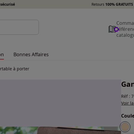
sécurisé
Retours
100% GRATUITS 
Comman
référen
catalog
on
Bonnes Affaires
rtable à porter
Gan
Réf : 
Voir l
Coule