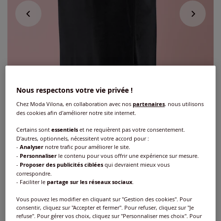
Nous respectons votre vie privée !
Chez Moda Vilona, en collaboration avec nos
partenaires
, nous utilisons
des cookies afin d'améliorer notre site internet.
Certains sont
essentiels
et ne requièrent pas votre consentement.
D'autres, optionnels, nécessitent votre accord pour :
-
Analyser
notre trafic pour améliorer le site.
-
Personnaliser
le contenu pour vous offrir une expérience sur mesure.
-
Proposer des publicités ciblées
qui devraient mieux vous
Fond de robe viscose
correspondre.
- Faciliter le
partage sur les réseaux sociaux
.
Réf : 308.315.020
Vous pouvez les modifier en cliquant sur "Gestion des cookies". Pour
consentir, cliquez sur "Accepter et fermer". Pour refuser, cliquez sur "Je
refuse". Pour gérer vos choix, cliquez sur "Personnaliser mes choix". Pour
Couleur :
noir