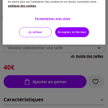
en savoir plus sur l'utilisation des cookies et vos droits, consultez notre
Choisir une couleur :
politique des cookies
.
Personnaliser mes choix
Modèle :
Longueur env. 60 cm.
Je refuse
Accepter et fermer
Taille :
Veuillez sélectionner une taille
Guide des tailles
40 -
En stock
40
€
42 -
En stock
Ajouter au panier
44 -
En stock
Caractéristiques
46 -
En stock