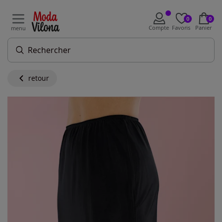
0
0
Compte
Favoris
Panier
menu
retour