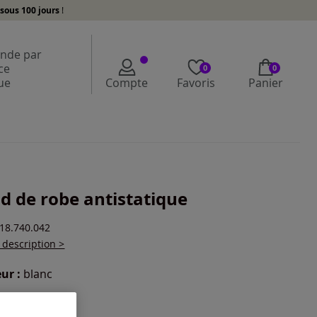
sous 100 jours
!
de par
ce
0
0
ue
Compte
Favoris
Panier
d de robe antistatique
118.740.042
a description >
ur :
blanc
r une couleur :