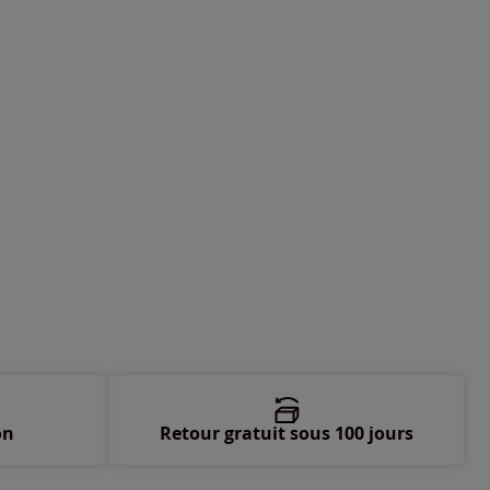
-
En stock
-
En stock
-
En stock
on
Retour gratuit sous 100 jours