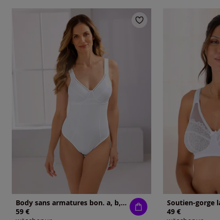
Body sans armatures bon. a, b, c, d
59 €
49 €