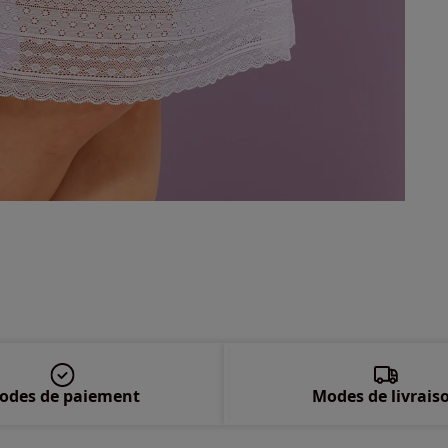
50 
52 
54 
odes de paiement
Modes de livrais