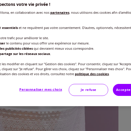
ectons votre vie privée !
ilona, en collaboration avec nos
partenaires
, nous utilisons des cookies afin d'amélio
nt
essentiels
et ne requièrent pas votre consentement. D'autres, optionnels, nécessiten
Taille
otre trafic pour améliorer le site.
Veu
iser
le contenu pour vous offrir une expérience sur mesure.
es publicités ciblées
qui devraient mieux vous correspondre.
Gu
40 
partage sur les réseaux sociaux
.
30
les modifier en cliquant sur "Gestion des cookies". Pour consentir, cliquez sur "Accepte
42 
, cliquez sur "Je refuse". Pour gérer vos choix, cliquez sur "Personnaliser mes choix". Po
ilisation des cookies et vos droits, consultez notre
politique des cookies
.
44 
Personnaliser mes choix
Je refuse
Accepte
46 
48 