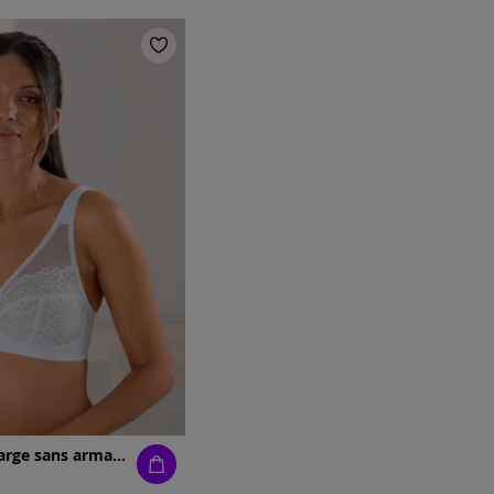
Soutien-gorge large sans armatures bon. b, c, d, e