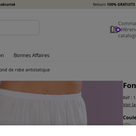
sécurisé
Retours
100% GRATUITS 
Comman
référen
catalog
on
Bonnes Affaires
ond de robe antistatique
Fon
Réf : 
Voir l
Coule
Choisi