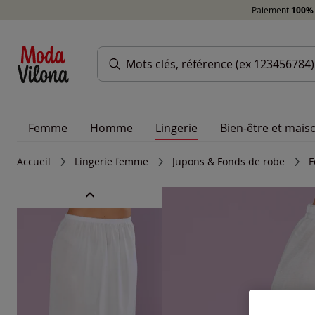
Paiement
100% 
Femme
Homme
Lingerie
Bien-être et mais
Accueil
Lingerie femme
Jupons & Fonds de robe
F