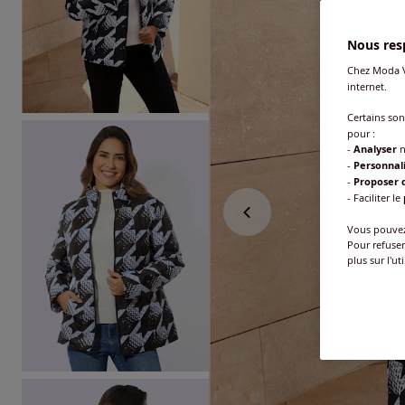
Nous resp
Chez Moda V
internet.
Certains so
pour :
-
Analyser
n
-
Personnal
-
Proposer d
- Faciliter le
Vous pouvez 
Pour refuser
plus sur l'ut