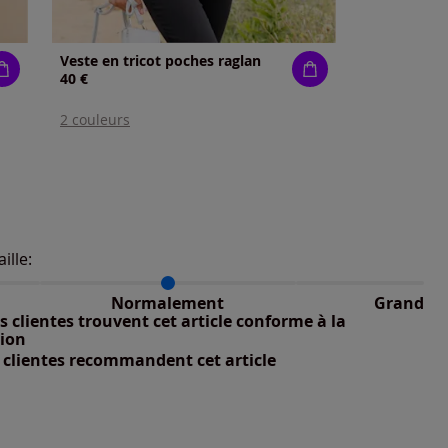
Veste en tricot poches raglan
40 €
2 couleurs
aille:
du taillant selon les avis clients
 normalement : 100%
nible
petit : 0%
Normalement
Grand
 grand : 0%
 clientes trouvent cet article conforme à la
nible
tion
 clientes recommandent cet article
nible