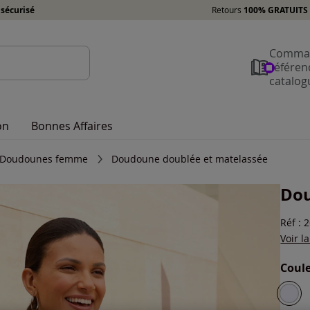
sécurisé
Retours
100% GRATUITS 
Comman
référen
catalog
on
Bonnes Affaires
Doudounes femme
Doudoune doublée et matelassée
Dou
Réf : 
Voir l
Coule