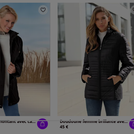
Doudoune col montant avec capuche amovible
Doudoune femme brillante avec fermeture éclair
45 €