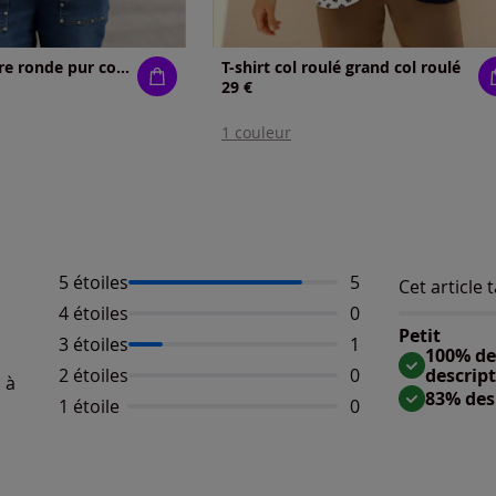
T-shirt à encolure ronde pur coton
T-shirt col roulé grand col roulé
rix :
29 €
1 couleur
5 étoiles
Nombre d'avis :
5
Cet article t
Répartition 
Taille
4 étoiles
Aucun avis dispo
0
Taille 
Petit
3 étoiles
Nombre d'avis :
1
Taille
100% des
2 étoiles
Aucun avis dispo
0
descrip
 à
83% des
1 étoile
Aucun avis dispo
0