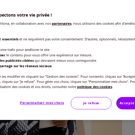
Taille
ectons votre vie privée !
Veu
ilona, en collaboration avec nos
partenaires
, nous utilisons des cookies afin d'amélio
Gu
40 
nt
essentiels
et ne requièrent pas votre consentement. D'autres, optionnels, nécessiten
79
42 
otre trafic pour améliorer le site.
iser
le contenu pour vous offrir une expérience sur mesure.
ou 3 f
es publicités ciblées
qui devraient mieux vous correspondre.
44 
partage sur les réseaux sociaux
.
les modifier en cliquant sur "Gestion des cookies". Pour consentir, cliquez sur "Accepte
, cliquez sur "Je refuse". Pour gérer vos choix, cliquez sur "Personnaliser mes choix". Po
46 
ilisation des cookies et vos droits, consultez notre
politique des cookies
.
48 
Personnaliser mes choix
Je refuse
Accepte
50 
52 