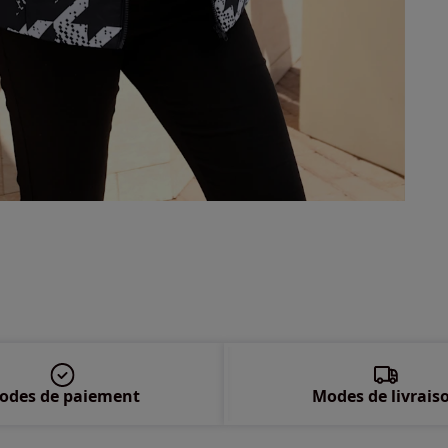
54 
56 
58 
odes de paiement
Modes de livrais