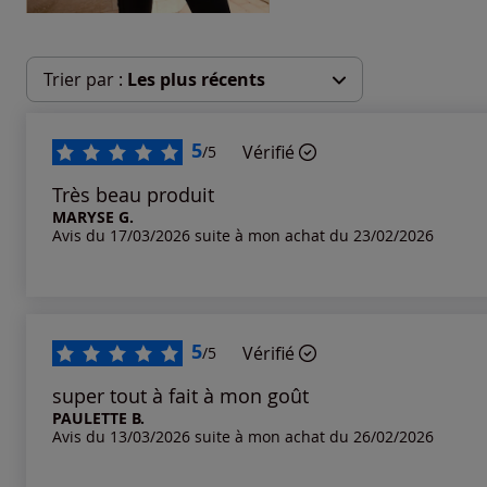
Trier par :
Les plus récents
Les plus récents
5
Vérifié
/5
Les plus anciens
Très beau produit
MARYSE G.
Avis du 17/03/2026 suite à mon achat du 23/02/2026
Notes les plus élevées
Notes les plus basses
5
Vérifié
/5
super tout à fait à mon goût
PAULETTE B.
Avis du 13/03/2026 suite à mon achat du 26/02/2026