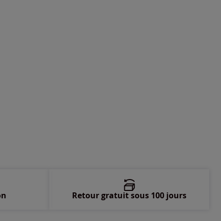
-
En stock
-
En stock
-
En stock
on
Retour gratuit sous 100 jours