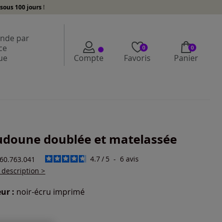
sous 100 jours
!
de par
ce
0
0
ue
Compte
Favoris
Panier
doune doublée et matelassée
4.7
/
5
-
6
avis
260.763.041
a description >
ur :
noir-écru imprimé