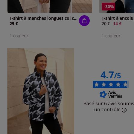
-30%
T-shirt à manches longues col chemise ouvert
29 €
Ancien prix :
20 €
Nouveau p
14 €
1 couleur
1 couleur
4.7
/5
Basé sur 6 avis soumis
un contrôle