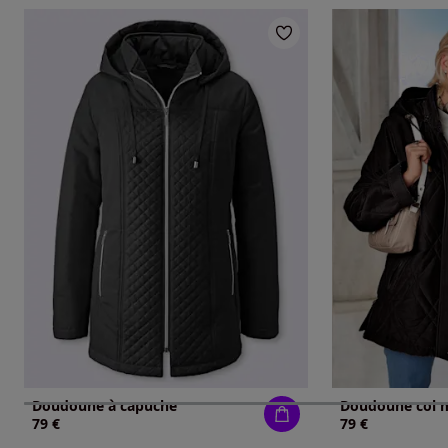
Doudoune à capuche
79 €
79 €