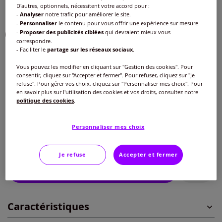
D'autres, optionnels, nécessitent votre accord pour :
Choisir une couleur :
-
Analyser
notre trafic pour améliorer le site.
-
Personnaliser
le contenu pour vous offrir une expérience sur mesure.
-
Proposer des publicités ciblées
qui devraient mieux vous
correspondre.
- Faciliter le
partage sur les réseaux sociaux
.
Taille :
Vous pouvez les modifier en cliquant sur "Gestion des cookies". Pour
consentir, cliquez sur "Accepter et fermer". Pour refuser, cliquez sur "Je
Veuillez sélectionner une taille
refuse". Pour gérer vos choix, cliquez sur "Personnaliser mes choix". Pour
en savoir plus sur l'utilisation des cookies et vos droits, consultez notre
Guide des tailles
40 -
En stock
politique des cookies
.
95
€
42 -
En stock
Personnaliser mes choix
ou 3 fois 31,67 € sans frais
?
44 -
En stock
Je refuse
Accepter et fermer
Ajouter au panier
46 -
En stock
Caractéristiques
48 -
En stock