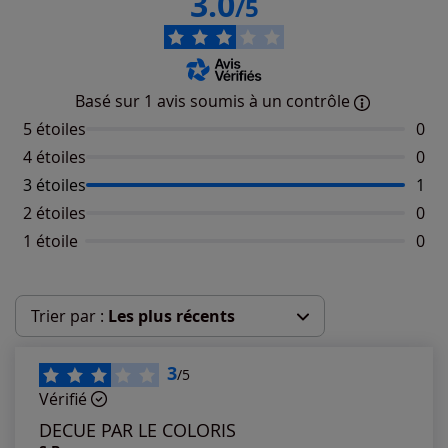
3.0
/5
Basé sur 1 avis soumis à un contrôle
5 étoiles
Aucu
0
4 étoiles
Aucu
0
3 étoiles
Nomb
1
2 étoiles
Aucu
0
1 étoile
Aucu
0
Trier par :
Les plus récents
Les plus récents
3
/5
Vérifié
Les plus anciens
DECUE PAR LE COLORIS