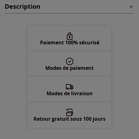
Description
50 -
En stock
52 -
En stock
Paiement 100% sécurisé
54 -
En stock
56 -
En stock
Modes de paiement
58 -
En stock
Modes de livraison
Retour gratuit sous 100 jours