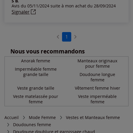
S B.
Avis du 05/11/2024 suite à mon achat du 28/09/2024
Notes les plus élevées
Signaler
Notes les plus basses
1
Nous vous recommandons
Anorak femme
Manteaux originaux
pour femme
Imperméable femme
grande taille
Doudoune longue
femme
Veste grande taille
Vêtement femme hiver
Veste matelassée pour
Veste imperméable
femme
femme
Accueil
Mode Femme
Vestes et Manteaux femme
Doudounes femme
Doudoune doublure et garnissage chaud