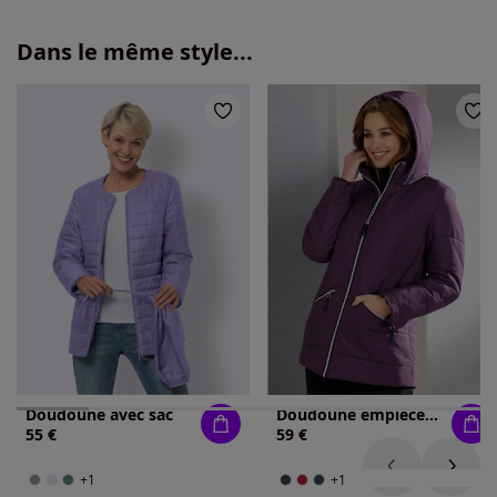
Dans le même style...
Doudoune avec sac
Doudoune empiècement polaire au col
55 €
59 €
+1
+1