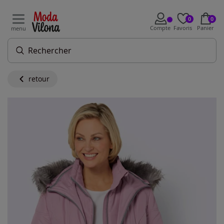
0
0
Compte
Favoris
Panier
menu
retour