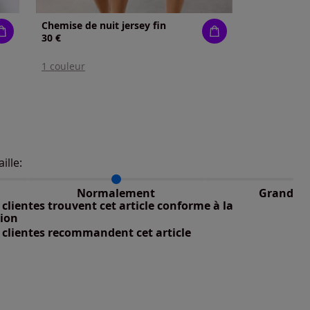
Chemise de nuit jersey fin
30 €
1 couleur
aille:
du taillant selon les avis clients
 normalement : 100%
petit : 0%
Normalement
Grand
 grand : 0%
clientes trouvent cet article conforme à la
nible
tion
 clientes recommandent cet article
nible