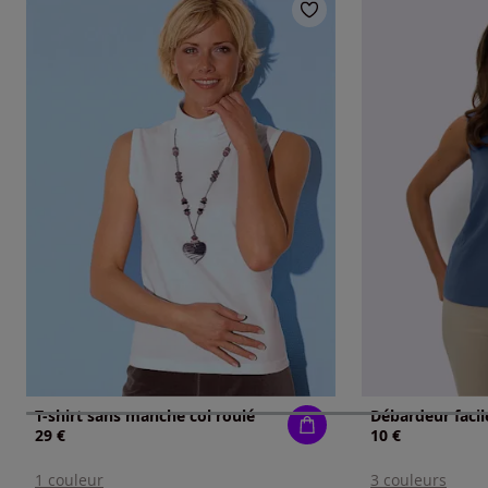
T-shirt sans manche col roulé
Débardeur facile
29 €
10 €
1 couleur
3 couleurs