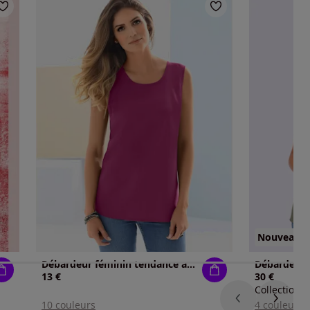
Nouveau
Débardeur féminin tendance avec encolure arrondie
Débardeur 
13 €
30 €
Collection L
10 couleurs
4 couleurs