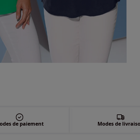
48 
50 
52 
54 
56 
58 
odes de paiement
Modes de livrais