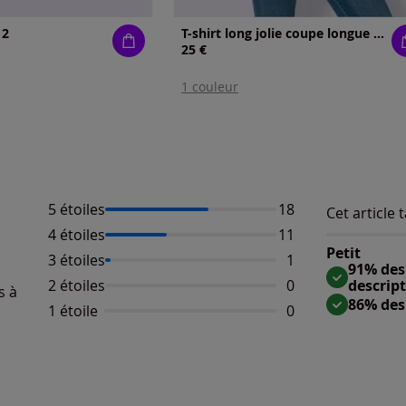
 2
T-shirt long jolie coupe longue moderne
25 €
1 couleur
5 étoiles
Nombre d'avis :
18
Cet article t
Répartition 
Taille
4 étoiles
Nombre d'avis :
11
Taille 
Petit
3 étoiles
Nombre d'avis :
1
Taille
91% des 
2 étoiles
Aucun avis dispo
0
descrip
s à
86% des
1 étoile
Aucun avis dispo
0