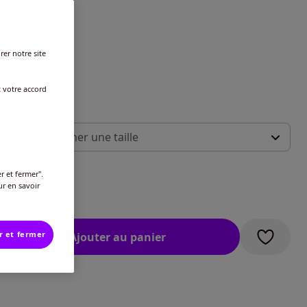
rer notre site
t votre accord
 :
illez sélectionner une taille
ide des tailles
-
Disponible dans 11 semaines
r et fermer".
ur en savoir
€
-
Disponible dans 11 semaines
r et fermer
Ajouter au panier
-
Disponible dans 11 semaines
-
Disponible dans 11 semaines