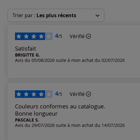
Trier par :
Les plus récents
Les plus récents
4
Vérifié
/5
Les plus anciens
Satisfait
BRIGITTE G.
Avis du 05/08/2026 suite à mon achat du 02/07/2026
Notes les plus élevées
Notes les plus basses
4
Vérifié
/5
Couleurs conformes au catalogue.
Bonne longueur
PASCALE S.
Avis du 29/07/2026 suite à mon achat du 14/07/2026