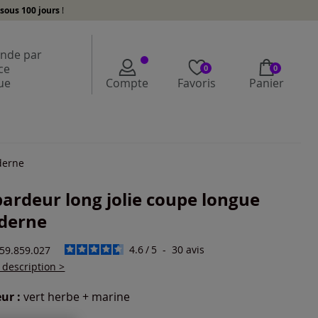
sous 100 jours
!
de par
ce
0
0
ue
Compte
Favoris
Panier
derne
ardeur long jolie coupe longue
derne
4.6
/
5
-
30
avis
659.859.027
a description >
ur :
vert herbe + marine
r une couleur :