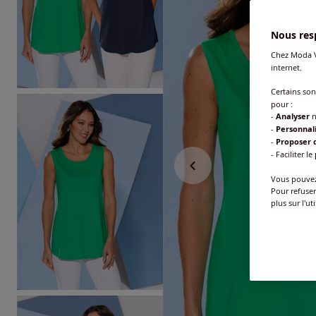
Nous resp
Chez Moda V
internet.
Certains so
pour :
-
Analyser
n
-
Personnal
-
Proposer d
- Faciliter le
Vous pouvez 
Pour refuser
plus sur l'ut