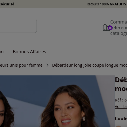
sécurisé
Retours
100% GRATUITS 
Comman
référen
catalog
on
Bonnes Affaires
eurs unis pour femme
Débardeur long jolie coupe longue mo
Déb
mo
Réf : 
Voir l
Coule
Choisi