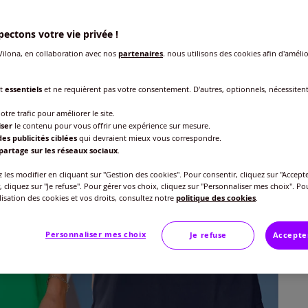
ectons votre vie privée !
ilona, en collaboration avec nos
partenaires
, nous utilisons des cookies afin d'amélio
nt
essentiels
et ne requièrent pas votre consentement. D'autres, optionnels, nécessiten
Taille
otre trafic pour améliorer le site.
iser
le contenu pour vous offrir une expérience sur mesure.
Veu
es publicités ciblées
qui devraient mieux vous correspondre.
partage sur les réseaux sociaux
.
Gu
40 
les modifier en cliquant sur "Gestion des cookies". Pour consentir, cliquez sur "Accepte
, cliquez sur "Je refuse". Pour gérer vos choix, cliquez sur "Personnaliser mes choix". Po
20
ilisation des cookies et vos droits, consultez notre
politique des cookies
.
42 
Personnaliser mes choix
Je refuse
Accepte
44 
46 