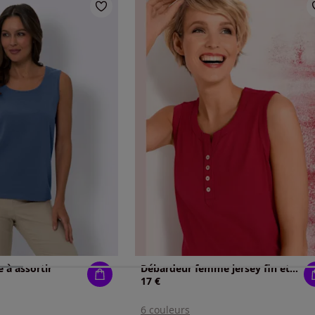
 à assortir
Débardeur femme jersey fin et boutons nacrés
17 €
6 couleurs