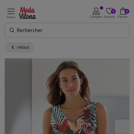
0
0
Compte
Favoris
Panier
menu
retour