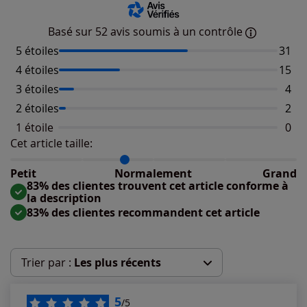
Basé sur 52 avis soumis à un contrôle
5 étoiles
Nombr
31
4 étoiles
Nombr
15
3 étoiles
Nomb
4
2 étoiles
Nomb
2
1 étoile
Aucu
0
Cet article taille:
Répartition du taillant selon les avis clients
Taille normalement : 83%
Taille petit : 17%
Petit
Normalement
Grand
Taille grand : 0%
83% des clientes trouvent cet article conforme à
la description
83% des clientes recommandent cet article
Trier par :
Les plus récents
Les plus récents
5
/5