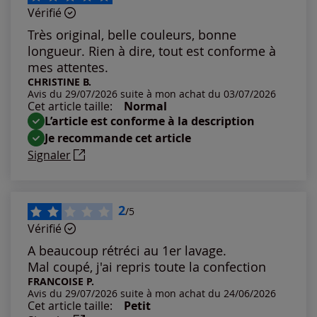
Vérifié
Les plus anciens
Très original, belle couleurs, bonne
longueur. Rien à dire, tout est conforme à
Notes les plus élevées
mes attentes.
CHRISTINE B.
Avis du 29/07/2026 suite à mon achat du 03/07/2026
Notes les plus basses
Cet article taille:
Normal
L’article est conforme à la description
Je recommande cet article
Signaler
2
/5
Vérifié
A beaucoup rétréci au 1er lavage.
Mal coupé, j'ai repris toute la confection
FRANCOISE P.
Avis du 29/07/2026 suite à mon achat du 24/06/2026
Cet article taille:
Petit