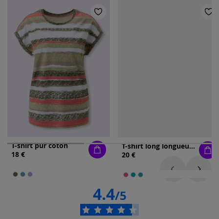
T-shirt pur coton
T-shirt long longueur amovible
18 €
20 €
4.4
/5