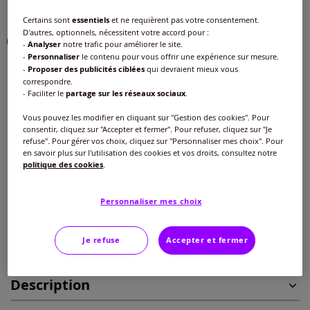
Couleur :
vert olive à motifs
Certains sont
essentiels
et ne requièrent pas votre consentement.
D'autres, optionnels, nécessitent votre accord pour :
-
Analyser
notre trafic pour améliorer le site.
-
Personnaliser
le contenu pour vous offrir une expérience sur mesure.
-
Proposer des publicités ciblées
qui devraient mieux vous
Taille :
correspondre.
- Faciliter le
partage sur les réseaux sociaux
.
Veuillez sélectionner une taille
Vous pouvez les modifier en cliquant sur "Gestion des cookies". Pour
Guide des tailles
consentir, cliquez sur "Accepter et fermer". Pour refuser, cliquez sur "Je
40 -
disponible dans 9 semaines
refuse". Pour gérer vos choix, cliquez sur "Personnaliser mes choix". Pour
18
€
en savoir plus sur l'utilisation des cookies et vos droits, consultez notre
politique des cookies
.
42 -
disponible dans 9 semaines
Ajouter au panier
Personnaliser mes choix
44 -
disponible dans 9 semaines
Je refuse
Accepter et fermer
Caractéristiques
46 -
disponible dans 9 semaines
Description
48 -
disponible dans 9 semaines