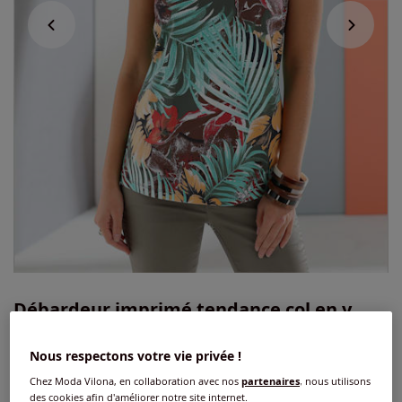
Débardeur imprimé tendance col en v
passepoilé
Nous respectons votre vie privée !
4.4
/
5
-
52
avis
Réf : 547.312.053
Chez Moda Vilona, en collaboration avec nos
partenaires
, nous utilisons
des cookies afin d'améliorer notre site internet.