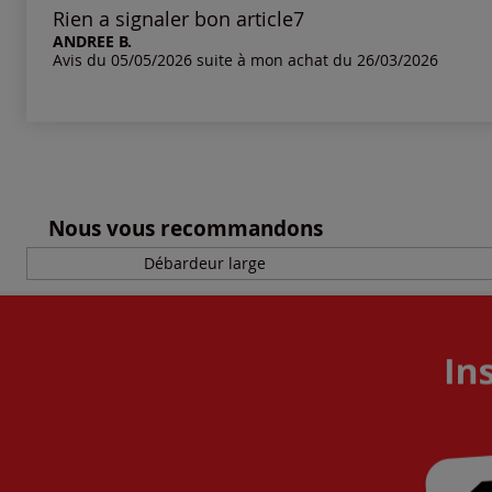
Les plus anciens
Rien a signaler bon article7
ANDREE B.
Avis du 05/05/2026 suite à mon achat du 26/03/2026
Notes les plus élevées
Notes les plus basses
Nous vous recommandons
Débardeur large