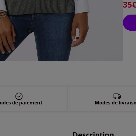
35
40 
42 
44 
46 
48 
50 
odes de paiement
Modes de livrais
52 
54 
Description