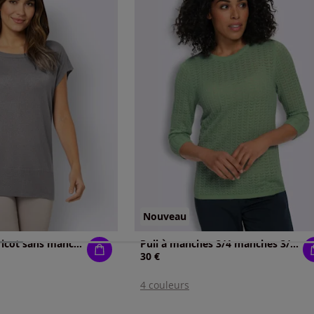
Nouveau
Débardeur en tricot sans manches
Pull à manches 3/4 manches 3/4 mode
30 €
4 couleurs