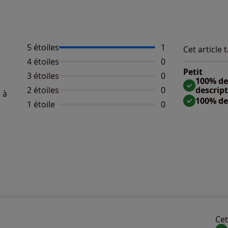
5 étoiles
Nombre d'avis :
1
Cet article t
Répartition 
Taille
4 étoiles
Aucun avis dispo
0
Taille 
Petit
3 étoiles
Aucun avis dispo
0
Taille
100% des
2 étoiles
Aucun avis dispo
0
descrip
 à
100% de
1 étoile
Aucun avis dispo
0
Cet 