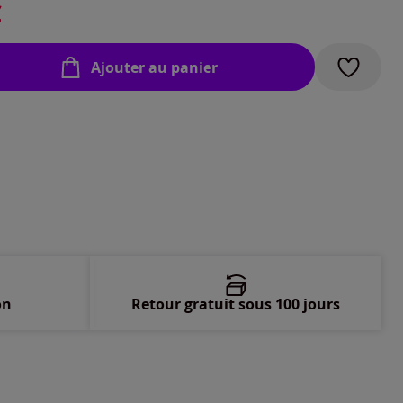
€
-
En stock
Ajouter au panier
-
En stock
-
En stock
-
En stock
-
En stock
-
En stock
on
Retour gratuit sous 100 jours
-
En stock
-
En stock