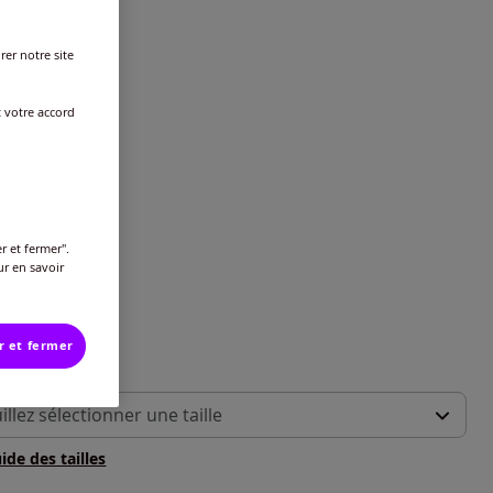
rer notre site
t votre accord
r et fermer".
ur en savoir
uleurs
r et fermer
 :
illez sélectionner une taille
ide des tailles
-
En stock