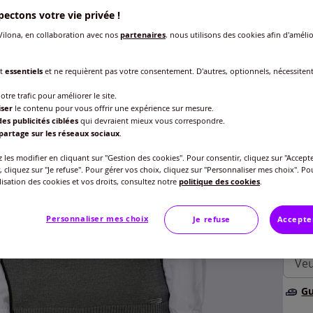
ectons votre vie privée !
ilona, en collaboration avec nos
partenaires
, nous utilisons des cookies afin d'amélio
nt
essentiels
et ne requièrent pas votre consentement. D'autres, optionnels, nécessiten
otre trafic pour améliorer le site.
iser
le contenu pour vous offrir une expérience sur mesure.
es publicités ciblées
qui devraient mieux vous correspondre.
partage sur les réseaux sociaux
.
les modifier en cliquant sur "Gestion des cookies". Pour consentir, cliquez sur "Accepte
, cliquez sur "Je refuse". Pour gérer vos choix, cliquez sur "Personnaliser mes choix". Po
ilisation des cookies et vos droits, consultez notre
politique des cookies
.
+ 7 co
Personnaliser mes choix
Je refuse
Accepte
Taille
Veu
Gu
38 