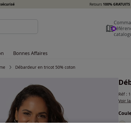
sécurisé
Retours
100% GRATUITS 
Comman
référen
catalog
on
Bonnes Affaires
mme
Débardeur en tricot 50% coton
Déb
Réf : 
Voir l
Coule
Choisi