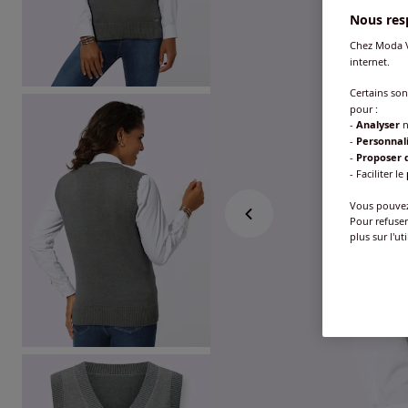
Nous resp
Chez Moda V
internet.
Certains so
pour :
-
Analyser
n
-
Personnal
-
Proposer d
- Faciliter le
Vous pouvez 
Pour refuser
plus sur l'ut