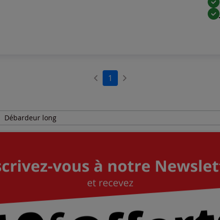
1
Débardeur long