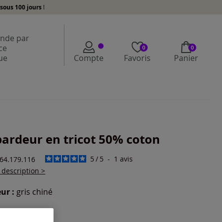
sous 100 jours
!
de par
ce
0
0
ue
Compte
Favoris
Panier
ardeur en tricot 50% coton
5
/
5
-
1
avis
164.179.116
a description >
ur :
gris chiné
r une couleur :