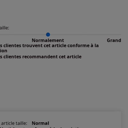
aille:
du taillant selon les avis clients
 normalement : 100%
nible
petit : 0%
Normalement
Grand
nible
 grand : 0%
 clientes trouvent cet article conforme à la
nible
tion
s clientes recommandent cet article
nible
article taille:
Normal